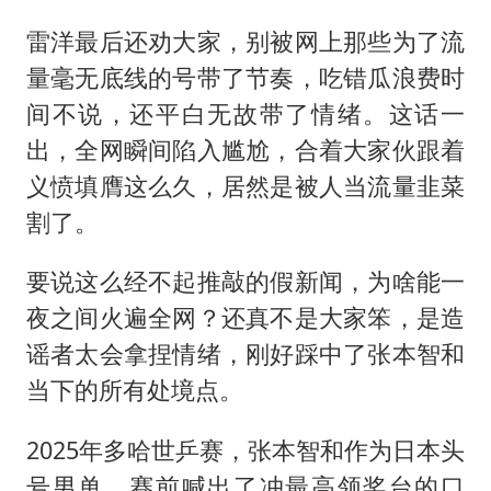
雷洋最后还劝大家，别被网上那些为了流
量毫无底线的号带了节奏，吃错瓜浪费时
间不说，还平白无故带了情绪。这话一
出，全网瞬间陷入尴尬，合着大家伙跟着
义愤填膺这么久，居然是被人当流量韭菜
割了。
要说这么经不起推敲的假新闻，为啥能一
夜之间火遍全网？还真不是大家笨，是造
谣者太会拿捏情绪，刚好踩中了张本智和
当下的所有处境点。
2025年多哈
世乒赛
，张本智和作为日本头
号男单，赛前喊出了冲最高领奖台的口