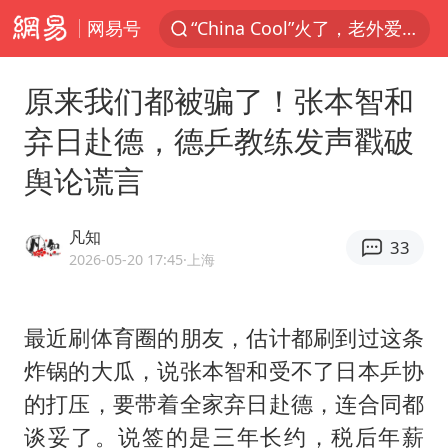
网易号
“China Cool”火了，老外爱上中国避暑游
香港宏福苑火灾或由烟头引起
原来我们都被骗了！张本智和
浙江台州《告全体市民书》
弃日赴德，德乒教练发声戳破
伊斯兰版北约来了吗
舆论谎言
四川宜宾3.4级地震
网约车司机充电时猝死保险拒赔
凡知
33
陕西柞水泥石流已致2死 仍有1人失联
2026-05-20 17:45
·上海
泰国初中生饮弹自尽前开了26枪
多所高校取消艺考
最近刷体育圈的朋友，估计都刷到过这条
炸锅的大瓜，说
张本智和
受不了日本乒协
云南一地村民过火把节意外灼伤16人
的打压，要带着全家弃日赴德，连合同都
店主称换“青海拉面”招牌后生意更好
谈妥了。说签的是三年长约，税后年薪