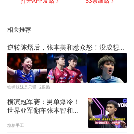
打开APP发贴
33
条跟贴
相关推荐
逆转陈熠后，张本美和惹众怒！没成想，却意外揭开张本智和的体面
铁锤妹妹是只猫
2跟贴
横滨冠军赛：男单爆冷！
世界亚军翻车张本智和剃
光头，向鹏扛旗
糖糖手工