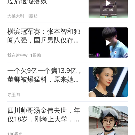
过后遗憾落败
大橘大利
1跟贴
横滨冠军赛：张本智和独
闯八强，国乒男队仅存一
将
我在途中w
1跟贴
一个欠9亿一个骗13.9亿，
董卿被爆猛料，原来她和
王丽坤同样困境
寻墨阁
四川帅哥汤金伟去世，年
仅18岁，刚考上大学，因
感情问题跳河轻生
180视角