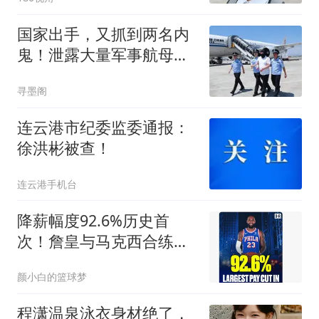
国家出手，又抓到两名内
鬼！泄露大量军事航母机
密，身份大有来头
寻墨阁
连云港市纪委监委通报：
徐洪彬被查！
连云港手机台
降薪幅度92.6%历史首
次！詹皇与马克西合练肌
肉完美 引乐福需裁1人
颜小白的篮球梦
程潇温泉泳衣身材绝了，