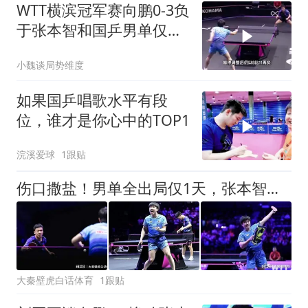
WTT横滨冠军赛向鹏0-3负
于张本智和国乒男单仅剩
陈垣宇
小魏谈局势维度
如果国乒唱歌水平有段
位，谁才是你心中的TOP1
浣溪爱球
1跟贴
伤口撒盐！男单全出局仅1天，张本智和又飘了，最后一句扎心国乒
大秦壁虎白话体育
1跟贴