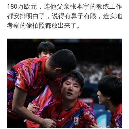
上半年国内居民出游人次34.63亿
180万欧元，连他父亲张本宇的教练工作
22岁女生独闯南太行失联12天
都安排明白了，说得有鼻子有眼，连实地
薛之谦杭州站演唱会取消
考察的偷拍照都放出来了。
张本智和：零封向鹏不意外
今年第二强台风将带来多大影响
“准2万亿”之城点名支持三所大学
习近平心系体育强国建设