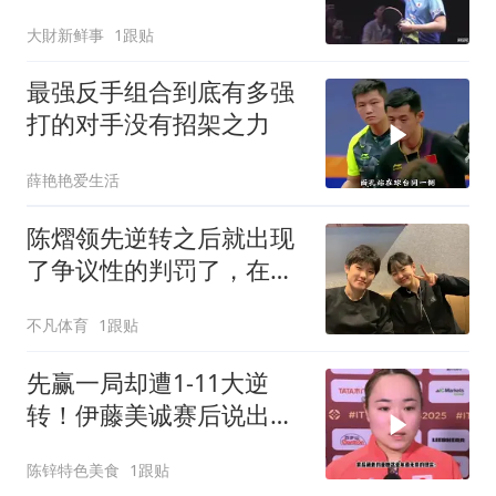
得庆祝！
大財新鲜事
1跟贴
最强反手组合到底有多强
打的对手没有招架之力
薛艳艳爱生活
陈熠领先逆转之后就出现
了争议性的判罚了，在此
情况下张本兄弟姐妹之间
不凡体育
1跟贴
的优劣也就一目了然
先赢一局却遭1-11大逆
转！伊藤美诚赛后说出心
里话，张本智和的反应亮
陈锌特色美食
1跟贴
了