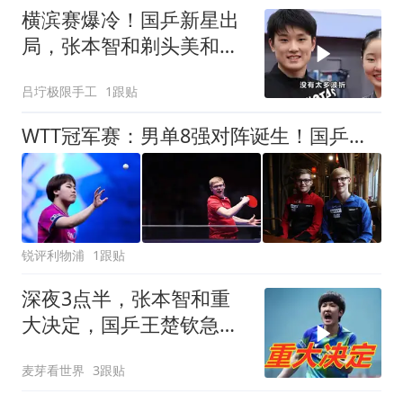
横滨赛爆冷！国乒新星出
局，张本智和剃头美和苦
战引讨论
吕坾极限手工
1跟贴
WTT冠军赛：男单8强对阵诞生！国乒全部出局，日本3人韩国2人晋级
锐评利物浦
1跟贴
深夜3点半，张本智和重
大决定，国乒王楚钦急了
别哭！
麦芽看世界
3跟贴