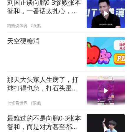
刘国正谈向鹏0-3惨败张本
智和，一番话太扎心，听
听他说了什么！
猫熊说体育
7跟贴
天空硬糖消
那天大头家人生病了，打
球打得也急，打石头跟打
小鬼子似的
七怪看世界
1跟贴
最难过的不是向鹏0-3张本
智和，而是对方甚至都懒