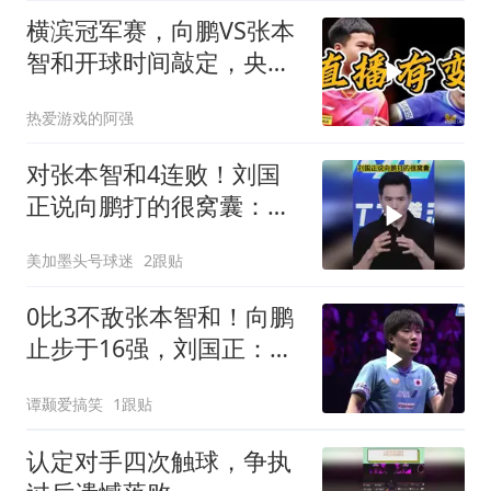
横滨冠军赛，向鹏VS张本
智和开球时间敲定，央视
直播，球迷祝福
热爱游戏的阿强
对张本智和4连败！刘国
正说向鹏打的很窝囊：没
有完全发挥出水平
美加墨头号球迷
2跟贴
0比3不敌张本智和！向鹏
止步于16强，刘国正：这
场球打得很窝囊
谭颞爱搞笑
1跟贴
认定对手四次触球，争执