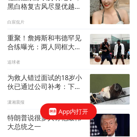
黑白格复古风尽显优越线
条
白宸侃片
重聚！詹姆斯和韦德罕见
合练曝光：两人同框大笑
粉碎兄弟决裂传闻
追球者
为救人错过面试的18岁小
伙已通过公司补考：下周
报到
潇湘晨报
App内打开
特朗普说很多人称他最伟
大总统之一