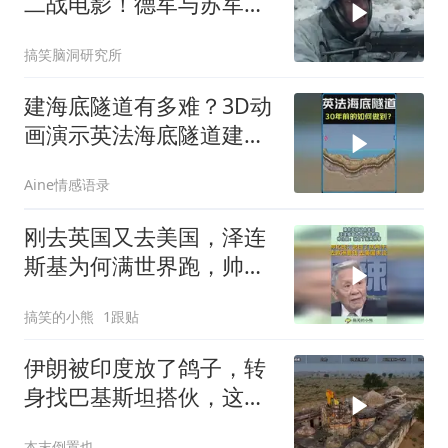
二战电影！德军与苏军坦
克激烈对决
搞笑脑洞研究所
建海底隧道有多难？3D动
画演示英法海底隧道建设
过程！
Aine情感语录
刚去英国又去美国，泽连
斯基为何满世界跑，帅化
民：说白了就两件事！
搞笑的小熊
1跟贴
伊朗被印度放了鸽子，转
身找巴基斯坦搭伙，这波
操作能成
本末倒置也