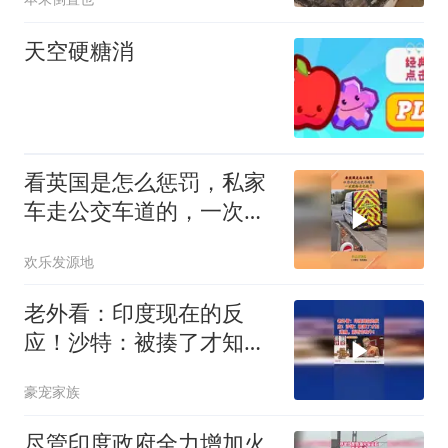
天空硬糖消
看英国是怎么惩罚，私家
车走公交车道的，一次就
给长记性了
欢乐发源地
老外看：印度现在的反
应！沙特：被揍了才知道
痛，别听它吹牛！
豪宠家族
尽管印度政府全力增加火