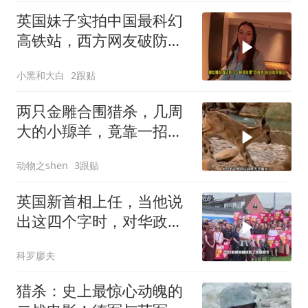
英国妹子实拍中国最科幻
高铁站，西方网友破防：
我们在原始社会
小黑和大白
2跟贴
两只金雕合围猎杀，几周
大的小羱羊，竟靠一招死
里逃生！
动物之shen
3跟贴
英国新首相上任，当他说
出这四个字时，对华政策
几乎就板上钉钉了
科罗廖夫
猎杀：史上最惊心动魄的