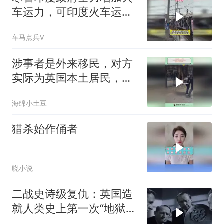
车运力，可印度火车运力
缺口仍非常巨大
车马点兵V
涉事者是外来移民，对方
实际为英国本土居民，看
看外面的世界
海绵小土豆
猎杀始作俑者
晓小说
二战史诗级复仇：英国造
就人类史上第一次“地狱之
火！”