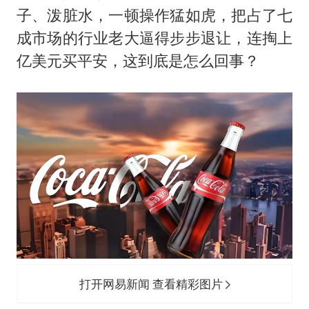
子、泼脏水，一顿操作猛如虎，把占了七
美股存储板块集体大跌
成市场的行业老大逼得步步退让，连掏上
东航：国内客票提前14天免费退改
亿美元买平安，这到底是怎么回事？
名创优品回应女子吐槽内裤质量差
日本试射“战斧”导弹，国防部回应
胡彦斌韩磊 谁帮谁
夯实基础开新局
打开网易新闻 查看精彩图片