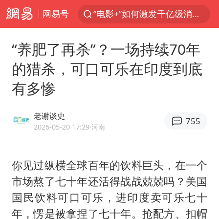
“电影+”如何激发千亿级消费新活力？
网易号
全球首个长时储能一体化产业园量产
“养肥了再杀”？一场持续70年
台风白海豚已进入24小时警戒线
的猎杀，可口可乐在印度到底
“秋天的第一杯奶茶”6岁了
有多惨
上海：台风白海豚或将带来龙卷风
四川宜宾市高县4.9级地震致1人死亡
老谢谈史
755
中巨芯：上半年归母净利润1405.77万元
2026-05-20 17:29
·河南
38岁演员求职万岁山NPC成功
国乒男单横滨冠军赛全军覆没
你见过纵横全球百年的饮料巨头，在一个
U17国足三连胜晋级明日之星半决赛
市场熬了七十年还活得战战兢兢吗？美国
国民饮料可口可乐，进印度卖可乐七十
胡彦斌获《歌手2026》歌王
年，愣是被拿捏了七十年。抢配方、扣帽
胜宏科技：股票交易异常波动