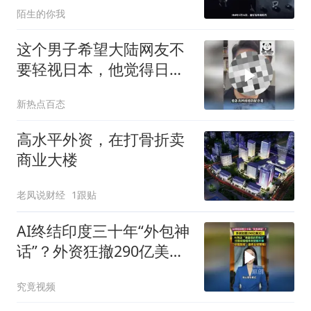
陌生的你我
这个男子希望大陆网友不
要轻视日本，他觉得日本
的军事实力远超想象，战
新热点百态
力已经超过英国和法国
了！
高水平外资，在打骨折卖
商业大楼
老凤说财经
1跟贴
AI终结印度三十年“外包神
话”？外资狂撤290亿美
元！AI淘汰“海量低价劳动
究竟视频
力”