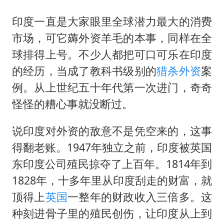
印度一直是大家眼里全球潜力最大的消费
市场，可它薅外资羊毛的本事，同样在全
球排得上号。不少人都把可口可乐在印度
的经历，当成了教科书级别的
猎杀
外资
案
例。从上世纪五十年代第一次进门，奇奇
怪怪的糟心事就没断过。
说印度对外资的敌意不是凭空来的，这事
得翻老账。1947年独立之前，印度被英国
东印度公司殖民掠夺了上百年。1814年到
1828年，十多年里从印度刮走的财富，就
顶得上
英国
一整年的财政收入三倍多。这
种刻进骨子里的殖民创伤，让印度从上到