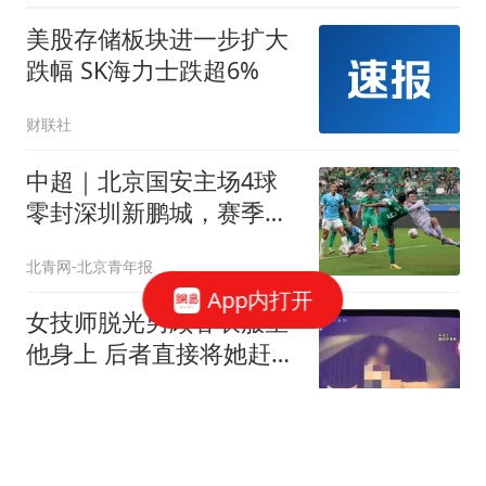
美股存储板块进一步扩大
跌幅 SK海力士跌超6%
财联社
中超｜北京国安主场4球
零封深圳新鹏城，赛季首
次升至积分榜第三
北青网-北京青年报
App内打开
女技师脱光男顾客衣服坐
他身上 后者直接将她赶了
下去
汉史趣闻
维尼修斯续约6年，皇马