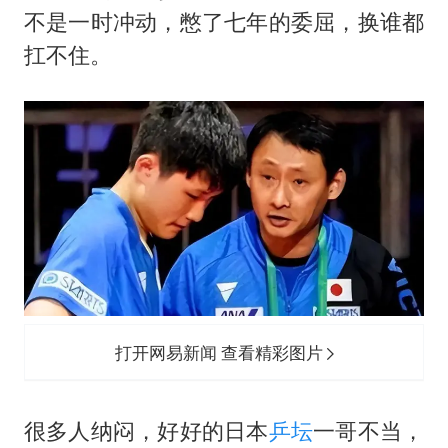
身体出现这几个信号可能是肝在求救
不是一时冲动，憋了七年的委屈，换谁都
宇树王兴兴被问了360多个问题
扛不住。
全民健身事业高质量发展
几元成本的AI广告导致千万市值蒸发
台当局重金为“台独”织“皇帝新衣”
郑丽文：台湾从来没有“独立”过
商场现钱学森巨幅海报 负责人回应
乐享全民健身 共筑健康中国
打开网易新闻 查看精彩图片
很多人纳闷，好好的日本
乒坛
一哥不当，