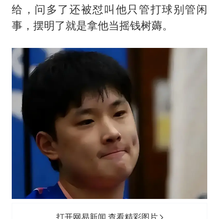
给，问多了还被怼叫他只管打球别管闲
事，摆明了就是拿他当摇钱树薅。
打开网易新闻 查看精彩图片