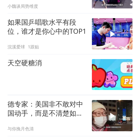
小魏谈局势维度
如果国乒唱歌水平有段
位，谁才是你心中的TOP1
浣溪爱球
1跟贴
天空硬糖消
德专家：美国非不敢对中
国动手，而是不清楚如何
行动
与你挽月色清