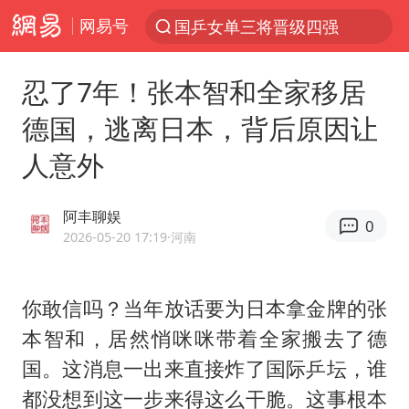
网易号
国乒女单三将晋级四强
光影经济撬动暑期消费新蓝海
忍了7年！张本智和全家移居
日本发布排名：“中国第一，美日德韩英法居后”
德国，逃离日本，背后原因让
马克·艾伦退出斯诺克中国公开赛
人意外
大V：马科斯把路走绝了
白海豚将正面袭击贯穿浙江
阿丰聊娱
0
情侣平潭拍日出坠崖1死1伤
2026-05-20 17:19
·河南
杭州全市有序停课
陈思诚零点晒照为佟丽娅庆生
你敢信吗？当年放话要为日本拿金牌的张
本智和，居然悄咪咪带着全家搬去了德
夏日经济乘“热”而上 消费市场向“新”而行
国。这消息一出来直接炸了国际乒坛，谁
36岁男演员成景区NPC后人气爆棚
都没想到这一步来得这么干脆。这事根本