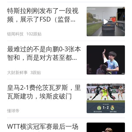
特斯拉刚刚发布了一段视
频，展示了FSD（监督
版）在法国、德国、英国
链闻科技
102跟贴
等欧洲国家极端情况下避
免事故的画面
最难过的不是向鹏0-3张本
智和，而是对方甚至都懒
得庆祝！
大財新鲜事
3跟贴
皇马2-1费伦茨瓦罗斯，里
瓦斯建功，埃斯皮破门
懂球帝
WTT横滨冠军赛最后一场