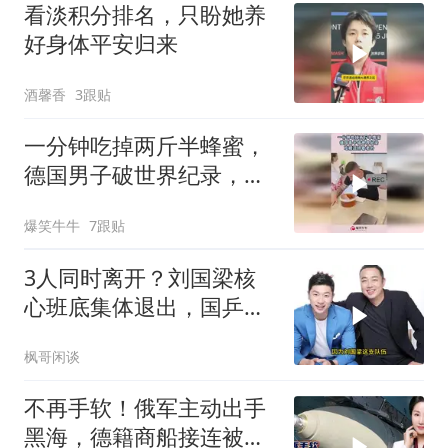
看淡积分排名，只盼她养
好身体平安归来
酒馨香
3跟贴
一分钟吃掉两斤半蜂蜜，
德国男子破世界纪录，吃
糖还得看老外！
爆笑牛牛
7跟贴
3人同时离开？刘国梁核
心班底集体退出，国乒管
理层迎重大调整！
枫哥闲谈
不再手软！俄军主动出手
黑海，德籍商船接连被