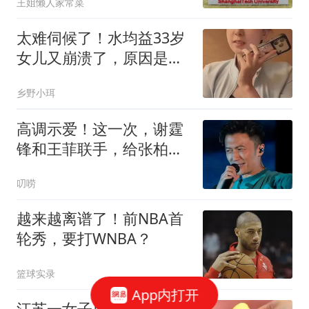
王姐懒人家常菜
太难伺候了！水均益33岁
女儿又崩溃了，原因是保
姆辞职不干了
乡野小珥
高调示爱！这一次，谢霆
锋和王菲联手，给张柏芝
上了一课
叨唠
越来越离谱了！前NBA首
轮秀，要打WNBA？
篮球实录
App内打开
江苏一女子用“硫磺皂”洗