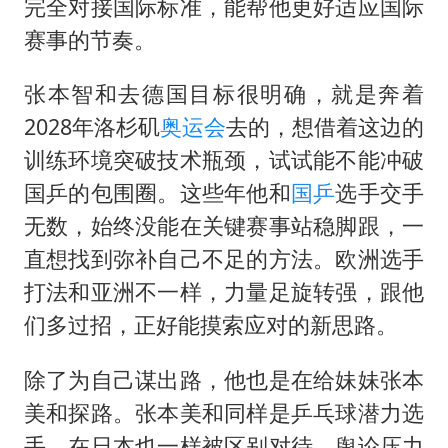
完全对接国际标准，能帮他更好适应国际
赛事的节奏。
张本智和去德国目标很明确，就是奔着
2028年洛杉矶
奥运会
去的，想借着这边的
训练环境突破技术瓶颈，试试能不能冲破
国乒的包围圈。这些年他和
国乒
选手交手
无数，始终没能在关键赛事站稳脚跟，一
直想找到弥补自己不足的方法。欧洲选手
打法和亚洲不一样，力量足旋转强，跟他
们多过招，正好能摸索应对的新思路。
除了为自己谋出路，他也是在给妹妹张本
美和探路。张本美和同样是乒乓球潜力选
手，在日本也一样被区别对待，舆论压力