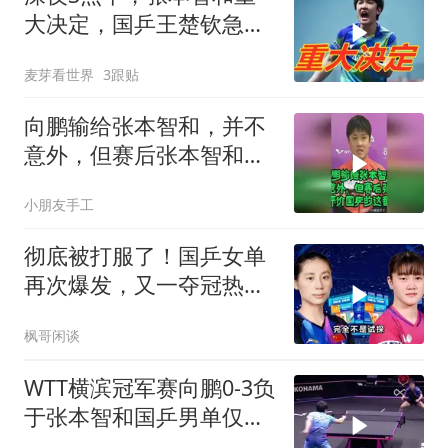
大决定，国乒王楚钦急了
别哭！
麦芽看世界
3跟贴
向鹏输给张本智和，并不
意外，但赛后张本智和评
价国乒的这番话
小朋友手工
彻底被打服了！国乒女单
再次爆发，又一夺冠热门
惨遭血洗
枫哥闲谈
WTT横滨冠军赛向鹏0-3负
于张本智和国乒男单仅剩
陈垣宇