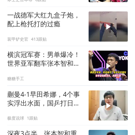
一战德军大红九盒子炮，
配上枪托打的过瘾
装甲铲史官
413跟贴
横滨冠军赛：男单爆冷！
世界亚军翻车张本智和剃
光头，向鹏扛旗
糖糖手工
蒯曼4-1早田希娜，4个事
实浮出水面，国乒打日本
无需最强阵容
极度说球
1跟贴
深夜3点半，张本智和重