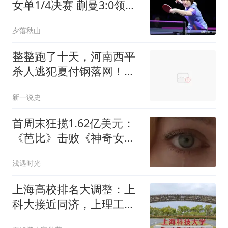
女单1/4决赛 蒯曼3:0领先
早田希娜 胜券在握
夕落秋山
整整跑了十天，河南西平
杀人逃犯夏付钢落网！抓
捕过程曝出引热议
新一说史
首周末狂揽1.62亿美元：
《芭比》击败《神奇女
侠》，改写女导演票房史
浅遇时光
上海高校排名大调整：上
科大接近同济，上理工
84，工程大286