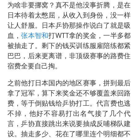
为啥非要挪窝？真不是他没事折腾，是在
日本待着太憋屈，从收入到身份，没一样
让人舒服。日本乒协那操作说白了就是吸
血，
张本智和
打WTT拿的奖金，一半多都
被抽走了。剩下的钱买训练服雇陪练都紧
巴巴，后来更离谱，非顶级赛事的路费住
宿费全要自己掏。
之前他打日本国内的地区赛事，拼到最后
拿了冠军，算下来奖金还不够覆盖来回路
费，等于倒贴钱给乒协打工。代言费也逃
不掉，他好不容易打出名气接了几个代
言，乒协直接跳出来说要抽成反哺梯队建
设。抽走多少、花在了哪里连个明细都不