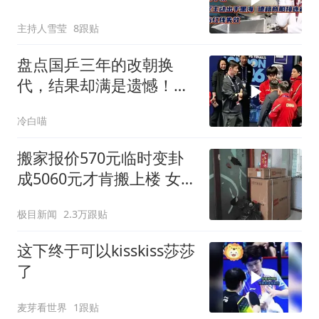
炸，西方红线失效
主持人雪莹
8跟贴
盘点国乒三年的改朝换
代，结果却满是遗憾！，
有的累了，有的走了
冷白喵
搬家报价570元临时变卦
成5060元才肯搬上楼 女子
傻眼
极目新闻
2.3万跟贴
这下终于可以kisskiss莎莎
了
麦芽看世界
1跟贴