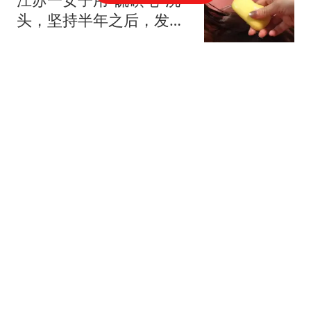
头，坚持半年之后，发生
了这4大变化！
白宸侃片
9日凌晨瑞典大满贯战
报，3-0,3-1，东道主三连
败，中国名将晋级
南海浪花
以前看车标，现在看电
池！宁德时代这logo，比
宝马标还硬气？
沙雕小琳琳
女儿嫁985程序员，月薪3
万，我见亲家后让女儿等