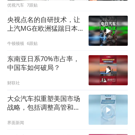
优视汽车
7跟贴
央视点名的自研技术，让
上汽MG在欧洲猛踹日本
汽车那条好腿
牛顿顿顿
6跟贴
东南亚日系70%市占率，
中国车如何破局？
财联社
大众汽车拟重塑美国市场
战略，包括调整高管和推
出新型皮卡
界面新闻