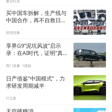
桑启红原
买中国车拆解，生产线与
中国合作，再不自救日本
汽车产业就真完了
照理说事
享界G9“泥坑风波”启示
录：在AI时代，证明“真
实”为何如此昂贵？
西门老爹
1跟贴
日产借鉴“中国模式”，力
求研发周期减半
IT之家
天空硬糖消