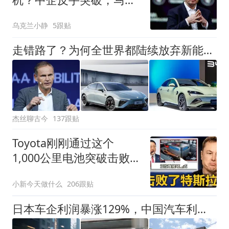
克：值得尊重！
乌克兰小静
5跟贴
走错路了？为何全世界都陆续放弃新能源车，中国却坚持大力发展
杰丝聊古今
137跟贴
Toyota刚刚通过这个
1,000公里电池突破击败了
特斯拉！
小新今天做什么
206跟贴
日本车企利润暴涨129%，中国汽车利润率3.4%？别被数字骗了