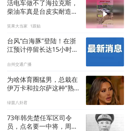
活电车做不了海拉克斯，
柴油车真是台皮实耐造好
车，15年强制报废
笑果大当家
1跟贴
台风“白海豚”登陆！在浙
江预计停留长达15小时！
宁波至台州一带已进入核
台州交通广播
心降雨区，风雨影响持续
至8月11日
为啥体育圈猛男，总栽在
伊万卡和拉尔萨这种"熟透
了的女人"手里？
绿茵八卦君
73年韩先楚任军区司令
员，点名要一中将，周总