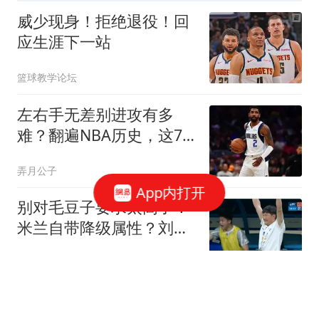
威少现身！拒绝退役！回
应生涯下一站
篮球教学论坛
左右手无差别进攻有多
难？翻遍NBA历史，这7
个人绝对是高手
弄月公子
App内打开
别对毛豆子要求太高了！
米兰自带降级属性？刘军
帅缺席齐鲁德比
刀锋体育
“白海豚”登陆，又一新台