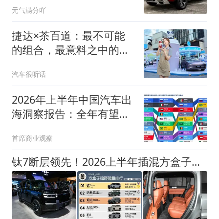
元气满分吖
捷达×茶百道：最不可能
的组合，最意料之中的化
学反应
汽车很听话
2026年上半年中国汽车出
海洞察报告：全年有望突
破千万，新能源汽车是参
首席商业观察
与全球竞争的重要标签
钛7断层领先！2026上半年插混方盒子销量出炉，你的车选对了吗？