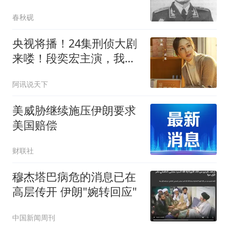
理：谁都可以他不行
春秋砚
_20260614034408
央视将播！24集刑侦大剧
来喽！段奕宏主演，我敢
说：想不火太难了
阿讯说天下
美威胁继续施压伊朗要求
美国赔偿
财联社
穆杰塔巴病危的消息已在
高层传开 伊朗"婉转回应"
中国新闻周刊