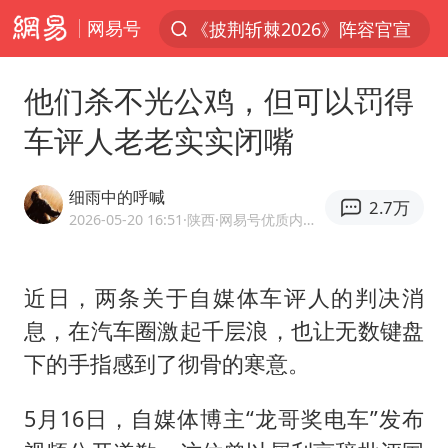
网易号
上半年我国经营主体结构持续优化
俄称边境州遭乌大规模袭击已致13伤
他们杀不光公鸡，但可以罚得
杭州机场已取消航班388架次
车评人老老实实闭嘴
于东来回应胖东来近25年老店年底关闭
浙江省委书记：该停下的坚决停下来
细雨中的呼喊
2.7万
中国籍豪华游艇富商之子在泰国被杀
2026-05-20 16:51
·陕西
·网易号优质内容创作者
白海豚北上或致京津冀暴雨
近日，两条关于自媒体车评人的判决消
美将每月供乌爱国者拦截导弹
息，在汽车圈激起千层浪，也让无数键盘
上海中心千吨“镇楼神器”摆动明显
下的手指感到了彻骨的寒意。
国足U17与阿森纳决赛取消 并列冠军
10余省份将出现强风雨 局地特大暴雨
5月16日，自媒体博主“龙哥奖电车”发布