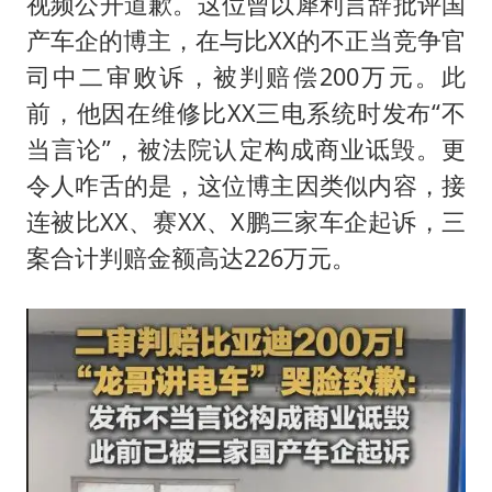
世界第1特鲁姆普斯诺克中国赛一轮游
视频公开道歉。这位曾以犀利言辞批评国
产车企的博主，在与比XX的不正当竞争官
新疆一婚礼线上邀请引热议
司中二审败诉，被判赔偿200万元。此
《龙餐馆》 冲奖
前，他因在维修比XX三电系统时发布“不
上门女婿出轨女邻居多年被判重婚罪
当言论”，被法院认定构成商业诋毁。更
构建更高水平的全民健身公共服务体系
令人咋舌的是，这位博主因类似内容，接
韩军前线部队连曝丑闻
连被比XX、赛XX、X鹏三家车企起诉，三
奋力开创中国式现代化建设新局面
案合计判赔金额高达226万元。