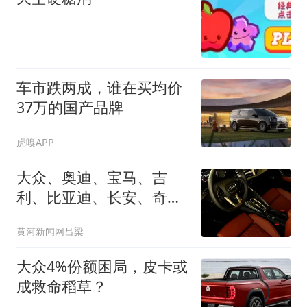
车市跌两成，谁在买均价
37万的国产品牌
虎嗅APP
大众、奥迪、宝马、吉
利、比亚迪、长安、奇瑞
等车企宣布未来将大幅调
黄河新闻网吕梁
整内饰设计方向
大众4%份额困局，皮卡或
成救命稻草？