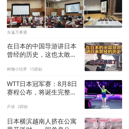
东瀛万事通
在日本的中国导游讲日本
曾经的历史，这也太敢说
了
树懒小结界
15跟贴
WTT日本冠军赛：8月8日
赛程公布，将诞生完整版
单打4强名单
乒谈
2跟贴
日本横滨越南人挤在公寓