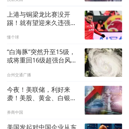
凶原因竟是学习压力过大
上港与铜梁龙比赛没开
踢！就有望迎来久违强援
复出首发，值得期待
懂个球
“白海豚”突然升至15级，
或将重回16级超强台风！
部分列车临时停运！台州
台州交通广播
61家A级旅游景区暂时关
闭
今夜！美联储，利好来
袭！美股、黄金、白银集
体拉升
券商中国
美国发起对中国企业从东