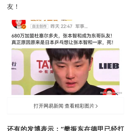
国防部：坚决反制任何闹海挑衅图谋
友！
胡彦斌韩磊 谁帮谁
胡彦斌获《歌手2026》歌王
秋天的第一杯奶茶到底有多火
38岁演员求职万岁山NPC成功
我国外贸延续良好增长态势
胜宏科技：股票交易异常波动
夯实基础开新局
打开网易新闻 查看精彩图片
还有的发博表示：“
樊振东
在德甲已经打