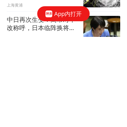
上海黄浦
App内打开
中日再次生变！高市对华
改称呼，日本临阵换将，
中俄军舰绕日航行
共工之锚
43岁华人丈夫割喉妻子和
岳母，911里喘着粗气
喊“有蒙面歹徒”，8岁双胞
法纪实录簿
胎女儿就在家里
忻口会战有多惨烈？阎锡
山掏空家底，晋绥军九个
炮兵团全部参战
莫地方