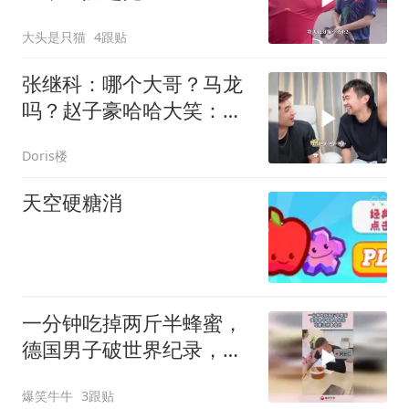
大头是只猫
4跟贴
张继科：哪个大哥？马龙
吗？赵子豪哈哈大笑：不
是
Doris楼
天空硬糖消
一分钟吃掉两斤半蜂蜜，
德国男子破世界纪录，吃
糖还得看老外！
爆笑牛牛
3跟贴