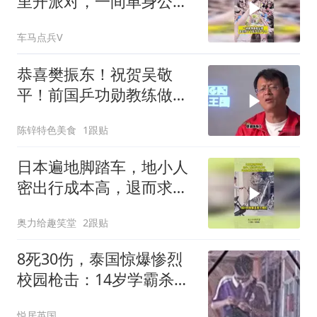
里开派对，一间单身公寓
至少挤下了几十人
车马点兵V
恭喜樊振东！祝贺吴敬
平！前国乒功勋教练做出
重要决定：师徒重逢
陈锌特色美食
1跟贴
日本遍地脚踏车，地小人
密出行成本高，退而求其
次的无奈之举！
奥力给趣笑堂
2跟贴
8死30伤，泰国惊爆惨烈
校园枪击：14岁学霸杀死
爷爷奶奶后前往学校，行
悦居英国