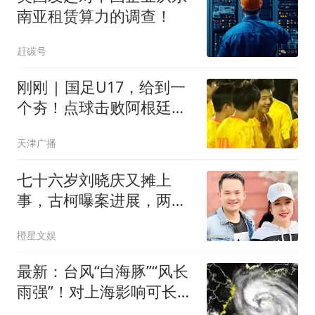
南亚租赁算力的调查！
赶碳号
刚刚 | 国足U17，给到一
个夯！点球击败阿根廷河
床！
天津广播
七十六岁刘晓庆又摊上
事，古柯曝案进展，两人
私事仅是冰山一角
橙星文娱
最新：台风“白海豚”“风长
雨强”！对上海影响可长达
4天，还有龙卷风可能！