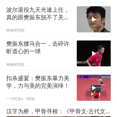
波尔退役九天光速上任，
真的跟樊振东脱不了关系
吗
神秘研究院
樊振东腰马合一，击碎许
昕道心的一球
神秘研究院
扣杀盛宴：樊振东暴力美
学，力与美的完美演绎！
一寸时光a
7跟贴
汉字为桥，甲骨寻根：《甲骨文·古代文字漫谈讲演会》在冈山举办