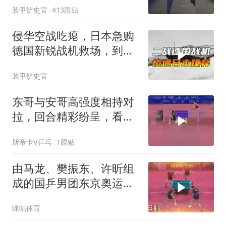
装甲铲史官
413跟贴
侵华空战吃瘪，日本急购
德国新锐战机救场，到手
却嫌不好用?
装甲铲史官
东哥与安哥高强度相持对
拉，回合精彩纷呈，看得
人目不暇接！
斯帝卡V乒乓
1跟贴
由马龙、樊振东、许昕组
成的国乒男团东京奥运会
夺冠，达成该项目四连冠
咪咕体育
的成就