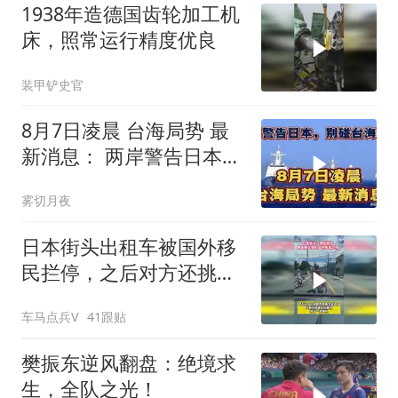
1938年造德国齿轮加工机
床，照常运行精度优良
装甲铲史官
8月7日凌晨 台海局势 最
新消息： 两岸警告日本，
别碰台海红线！
雾切月夜
日本街头出租车被国外移
民拦停，之后对方还挑衅
的竖起中指
车马点兵V
41跟贴
樊振东逆风翻盘：绝境求
生，全队之光！