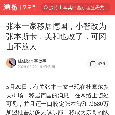
网易号
沙特土耳其巴基斯坦签署共同防务协议
“电影+”如何激发千亿级消费新活力？
张本一家移居德国，小智改为
泉州市委书记张毅恭被查
张本斯卡，美和也改了，可冈
台风白海豚已进入24小时警戒线
山不放人
全球首个长时储能一体化产业园量产
台风白海豚或吞并鲸鱼 登陆地点更新
佳佳说奇事故事
439
四川宜宾市高县4.9级地震致1人死亡
2026-05-20 16:45
·四川
名创优品回应女子吐槽内裤质量差
中巨芯：上半年归母净利润1405.77万元
5月20日，有关张本一家出现在杜塞尔多
夫机场，移居德国的消息，在网络上随处
中国女篮70-67险胜尼日利亚女篮
可见，并且还一口咬定
张本智和
以680万
U17国足点球大战淘汰河床晋级决赛
加盟杜塞尔多夫俱乐部，将成为东哥的队