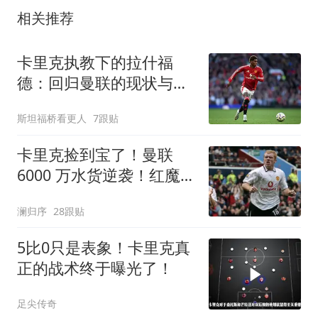
相关推荐
卡里克执教下的拉什福
德：回归曼联的现状与可
能性
斯坦福桥看更人
7跟贴
卡里克捡到宝了！曼联
6000 万水货逆袭！红魔新
斯科尔斯横空出世
澜归序
28跟贴
5比0只是表象！卡里克真
正的战术终于曝光了！
足尖传奇