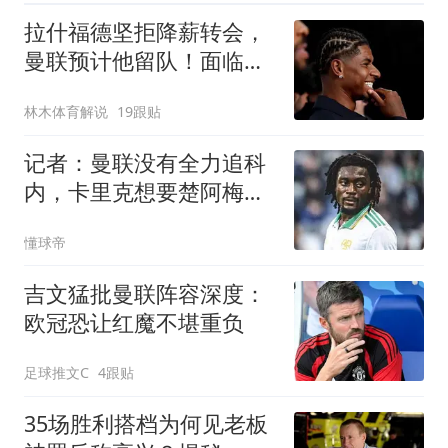
拉什福德坚拒降薪转会，
曼联预计他留队！面临尴
尬却获卡里克力挺
林木体育解说
19跟贴
记者：曼联没有全力追科
内，卡里克想要楚阿梅尼
类型的中场
懂球帝
吉文猛批曼联阵容深度：
欧冠恐让红魔不堪重负
足球推文C
4跟贴
35场胜利搭档为何见老板