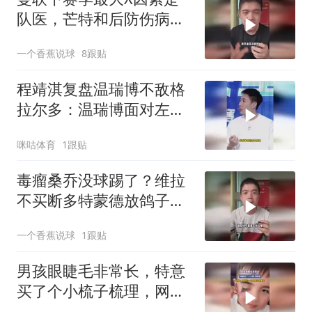
队医，芒特和后防伤病能
控制我们直接起飞
一个香蕉说球
8跟贴
程靖淇复盘温瑞博不敌格
拉尔多：温瑞博面对左手
球员在接发球以及线路上
咪咕体育
1跟贴
仍有较多短板
毒瘤桑乔没球踢了？维拉
不买断多特蒙德放鸽子，
职业生涯废了！
一个香蕉说球
1跟贴
男孩眼睫毛非常长，特意
买了个小梳子梳理，网
友：给他剪一下吧，感觉