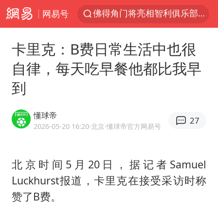
网易号
中方回应是否在太平洋海底开采稀土
看守所辅警收受10万获刑1年
卡里克：B费日常生活中也很
宇树科技发行价格150.80元/股
自律，每天吃早餐他都比我早
宇树科技王兴兴身家有望超200亿元
到
五粮液渠道价一箱上涨近百元
CIA被曝已秘密设立古巴工作组
懂球帝
27
U17国足1分钟轰2球
2026-05-20 16:20
·北京
·懂球帝官方网易号
泰国一女公务员妆容引争议 本人回应
法国将禁止“未经同意的电话营销”
北京时间5月20日，据记者Samuel
Luckhurst报道，卡里克在接受采访时称
24小时不关空调 电费会更低吗
赞了B费。
中国养老床位“三连降”