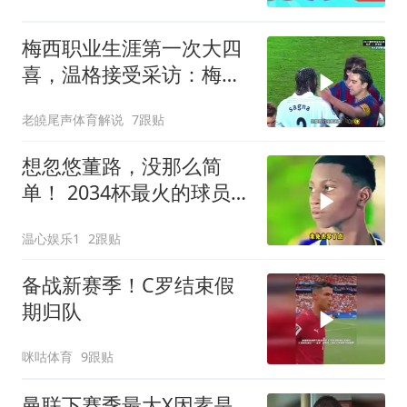
梅西职业生涯第一次大四
喜，温格接受采访：梅西
是足球游戏里走出来的球
老皢尾声体育解说
7跟贴
员
想忽悠董路，没那么简
单！ 2034杯最火的球员基
里安这次算是摊上事了
温心娱乐1
2跟贴
备战新赛季！C罗结束假
期归队
咪咕体育
9跟贴
曼联下赛季最大X因素是