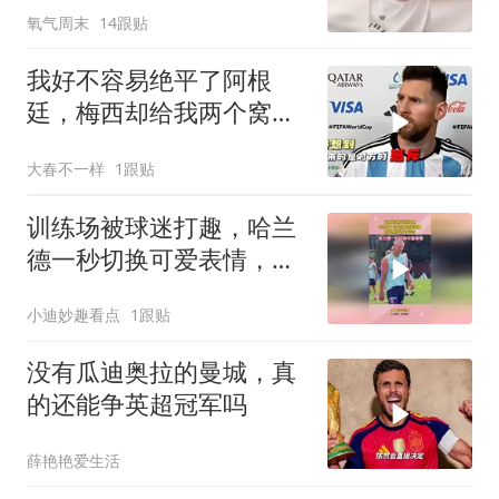
氧气周末
14跟贴
会难受
我好不容易绝平了阿根
廷，梅西却给我两个窝
窝！
大春不一样
1跟贴
训练场被球迷打趣，哈兰
德一秒切换可爱表情，随
性模样格外治愈
小迪妙趣看点
1跟贴
没有瓜迪奥拉的曼城，真
的还能争英超冠军吗
薛艳艳爱生活