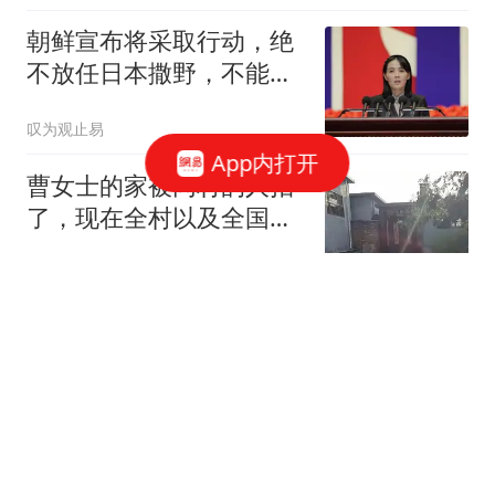
朝鲜宣布将采取行动，绝
不放任日本撒野，不能让
人类再遭灾祸
叹为观止易
App内打开
曹女士的家被同村的人拍
了，现在全村以及全国的
人都知道了
今日搞笑分享
17级！台风白海豚玩起漂
移，东部沿海要绷紧弦
了！
林子说事
大郅跨界救急！受宫鲁鸣