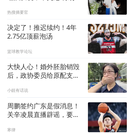
腹肌抢镜
热搜摘要官
决定了！推迟续约！4年
2.75亿顶薪泡汤
篮球教学论坛
大快人心！婚外胚胎销毁
后，政协委员给原配支大
招，男方要慌了
小鋭有话说
周鹏签约广东是假消息！
关辛凌晨直播辟谣，要自
媒体拿出证据来
寒律