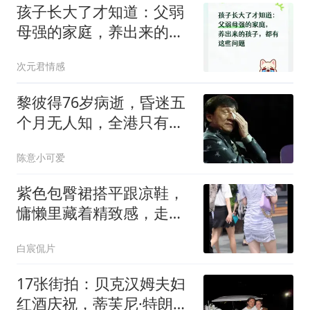
孩子长大了才知道：父弱
母强的家庭，养出来的孩
子，都有这些问题
次元君情感
黎彼得76岁病逝，昏迷五
个月无人知，全港只有黄
宗泽掏了钱!
陈意小可爱
紫色包臀裙搭平跟凉鞋，
慵懒里藏着精致感，走在
街上像自带柔光滤镜
白宸侃片
17张街拍：贝克汉姆夫妇
红酒庆祝，蒂芙尼·特朗普