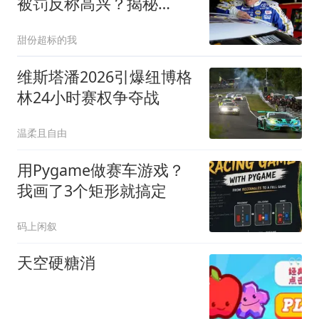
被罚反称高兴？揭秘
Roush与Martin往事
甜份超标的我
维斯塔潘2026引爆纽博格
林24小时赛权争夺战
温柔且自由
用Pygame做赛车游戏？
我画了3个矩形就搞定
码上闲叙
天空硬糖消