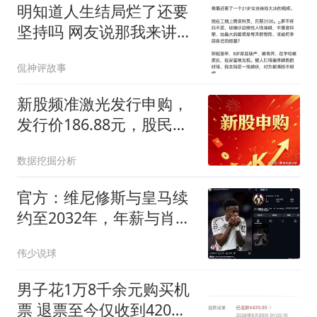
明知道人生结局烂了还要
坚持吗 网友说那我来讲一
下我的天崩开局
侃神评故事
新股频准激光发行申购，
发行价186.88元，股民打
新或许会担心！
数据挖掘分析
官方：维尼修斯与皇马续
约至2032年，年薪与肖像
权细节披露
伟少说球
男子花1万8千余元购买机
票 退票至今仅收到420元