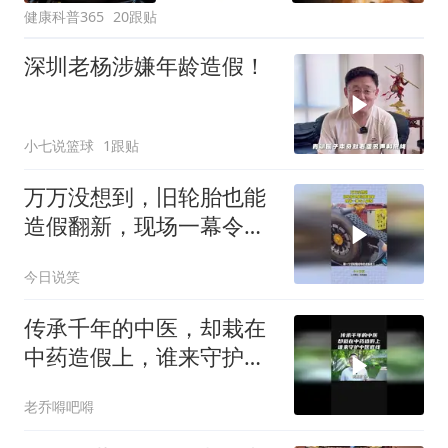
健康科普365
20跟贴
深圳老杨涉嫌年龄造假！
小七说篮球
1跟贴
万万没想到，旧轮胎也能
造假翻新，现场一幕令人
震惊
今日说笑
传承千年的中医，却栽在
中药造假上，谁来守护中
医底线？
老乔嘚吧嘚