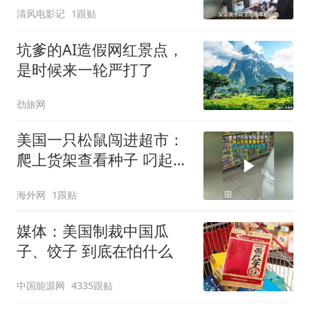
清风电影记
1跟贴
坑爹的AI造假网红景点，
是时候来一轮严打了
劲旅网
美国一只松鼠闯进超市：
爬上货架查看种子 叼起一
包葵花籽就跑
海外网
1跟贴
媒体：美国制裁中国瓜
子、饺子 到底在怕什么
中国能源网
4335跟贴