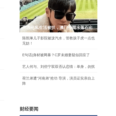
周杰伦私生活被扒，澳门传闻水落石出
陈凯琳儿子影院被泼汽水，管教孩子虎一点也
无妨！
E句话|身材被网暴？C罗未婚妻疑似回应了
艺人何与、刘些宁双双否认恋情：单身，勿扰
荷兰弟遭“河南弟”抢功 导演，演员证实亲自上
阵
财经要闻