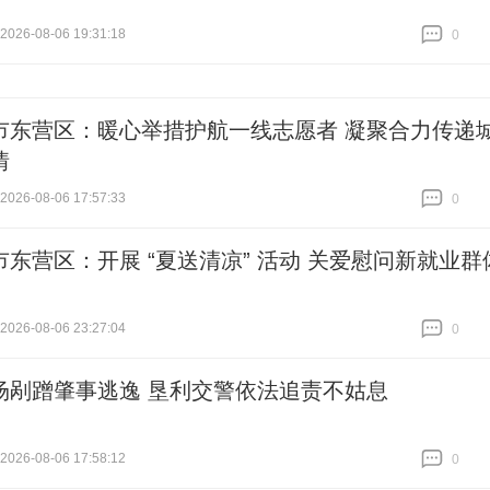
26-08-06 19:31:18
0
跟贴
0
市东营区：暖心举措护航一线志愿者 凝聚合力传递
情
26-08-06 17:57:33
0
跟贴
0
市东营区：开展 “夏送清凉” 活动 关爱慰问新就业群
26-08-06 23:27:04
0
跟贴
0
场剐蹭肇事逃逸 垦利交警依法追责不姑息
26-08-06 17:58:12
0
跟贴
0