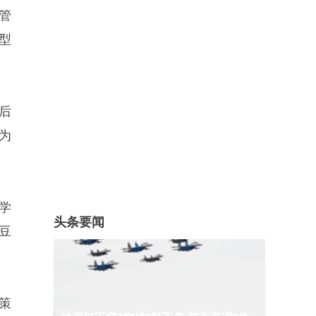
管
型
后
为
学
头条要闻
豆
策