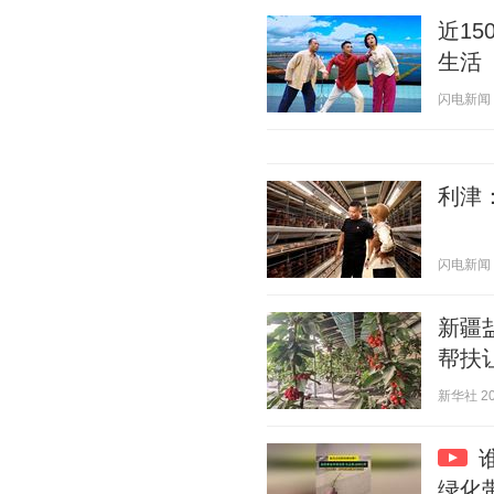
近1
生活
闪电新闻 20
利津
闪电新闻 20
新疆
帮扶
新华社 202
绿化