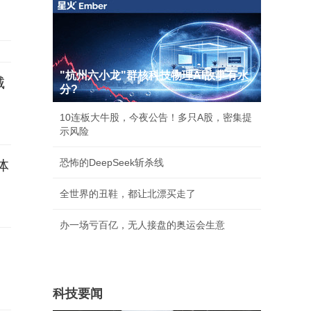
"杭州六小龙"群核科技物理AI故事有水
城
分?
10连板大牛股，今夜公告！多只A股，密集提
示风险
恐怖的DeepSeek斩杀线
体
全世界的丑鞋，都让北漂买走了
办一场亏百亿，无人接盘的奥运会生意
科技要闻