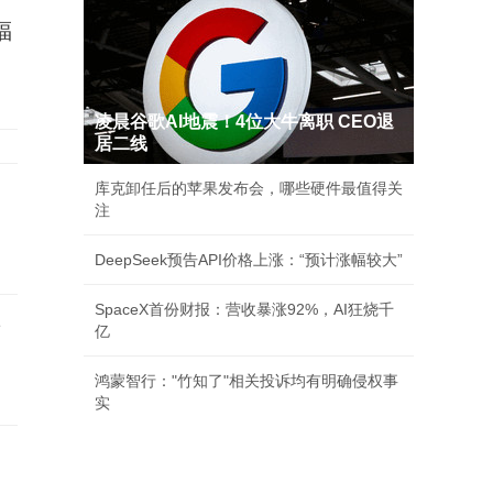
福
凌晨谷歌AI地震！4位大牛离职 CEO退
居二线
库克卸任后的苹果发布会，哪些硬件最值得关
注
DeepSeek预告API价格上涨：“预计涨幅较大”
SpaceX首份财报：营收暴涨92%，AI狂烧千
研
亿
鸿蒙智行："竹知了"相关投诉均有明确侵权事
实