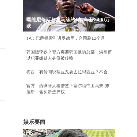
曝维尼修斯与皇马续约4年 年薪2400万
欧
TA：巴萨探索引进罗德里，合同剩12个月
韩国版李铁？警方突袭韩国足协总部，洪明甫
以犯罪嫌疑人身份被传唤
梅西：有传闻说蒂亚戈要去拉玛西亚？不会
官方：西班牙人租借签下塞尔塔中卫乌奈-努
涅斯，含买断选择权
留
娱乐要闻