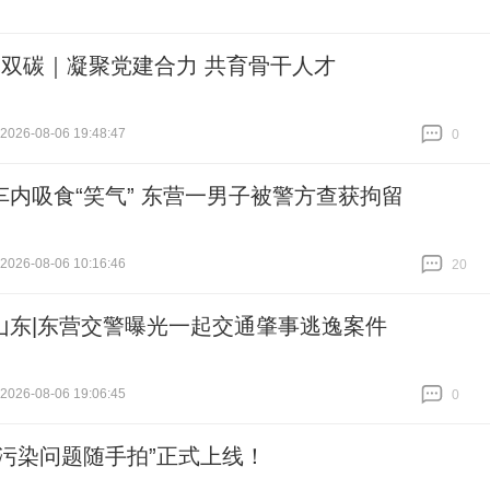
+双碳｜凝聚党建合力 共育骨干人才
26-08-06 19:48:47
0
跟贴
0
车内吸食“笑气” 东营一男子被警方查获拘留
26-08-06 10:16:46
20
跟贴
20
山东|东营交警曝光一起交通肇事逃逸案件
26-08-06 19:06:45
0
跟贴
0
“污染问题随手拍”正式上线！