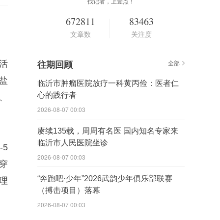
找记者，上壹点！
672811
83463
文章数
关注度
活
往期回顾
全部
盐
临沂市肿瘤医院放疗一科黄丙俭：医者仁
心的践行者
、
2026-08-07 00:03
赓续135载，周周有名医 国内知名专家来
临沂市人民医院坐诊
5
2026-08-07 00:03
穿
“奔跑吧·少年”2026武韵少年俱乐部联赛
理
（搏击项目）落幕
2026-08-07 00:03