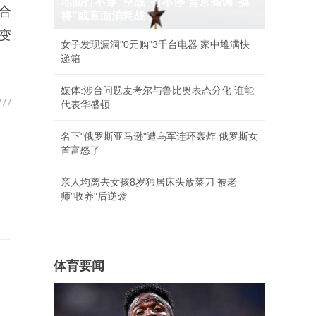
地面打不穿"空战"打不停 普京高调"换
合
将"或直面消耗战
变
女子发现漏洞"0元购"3千台电器 家中堆满快
递箱
媒体:涉台问题麦考尔与鲁比奥表态分化 谁能
代表华盛顿
名下"俄罗斯亚马逊"遭乌军连环轰炸 俄罗斯女
首富怒了
亲人均离去女孩8岁独居床头放菜刀 被老
师"收养"后逆袭
体育要闻