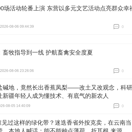
500场活动轮番上演 东营以多元文艺活动点亮群众幸
26-08-06 09:44:39
0
跟贴
0
：畜牧指导到一线 护航畜禽安全度夏
26-08-06 23:26:06
0
跟贴
0
盐碱地，竟然长出香蕉凤梨——改土又改观念，科
让新疆年轻人成为懂技术、有底气的新农人
6-08-05 14:40:09
0
跟贴
0
谁见过这样的绿化带？迷迭香省外按克卖，在云南当
带，本地人喊话：能不能种点薄荷、折耳根 来源