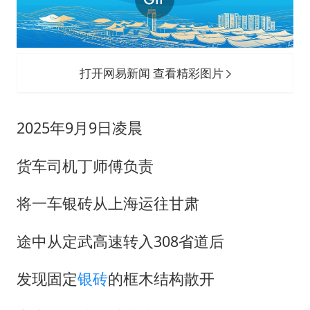
《龙餐馆》 冲奖
上门女婿出轨女邻居多年被判重婚罪
构建更高水平的全民健身公共服务体系
打开网易新闻 查看精彩图片
韩军前线部队连曝丑闻
云南一男子胃中取出180颗铁钉
2025年9月9日凌晨
奋力开创中国式现代化建设新局面
货车司机丁师傅负责
将一车银砖从上海运往甘肃
途中从定武高速转入308省道后
发现固定
银砖
的框木结构散开