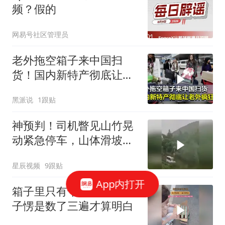
频？假的
网易号社区管理员
老外拖空箱子来中国扫
货！国内新特产彻底让老
外疯狂，买了40大箱
黑派说
1跟贴
神预判！司机瞥见山竹晃
动紧急停车，山体滑坡前
救下全车十余人
星辰视频
9跟贴
App内打开
箱子里只有十瓶牛奶，女
子愣是数了三遍才算明白