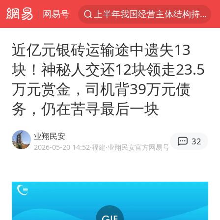
上半年我国经营主体结构持续优化
网易号
俄称边境州遭乌大规模袭击已致13伤
杭州机场已取消航班388架次
近亿元银砖运输途中遗失13
于东来回应胖东来近25年老店年底关闭
块！神秘人交还12块领走23.5
浙江省委书记：该停下的坚决停下来
万元赏金，司机背39万元债
中国籍豪华游艇富商之子在泰国被杀
务，仍在苦寻最后一块
白海豚北上或致京津冀暴雨
美将每月供乌爱国者拦截导弹
业翔民安
32
2026-05-20 14:52
·福建
·业翔民安官方网易号
国足U17与阿森纳决赛取消 并列冠军
10余省份将出现强风雨 局地特大暴雨
世界第1特鲁姆普斯诺克中国赛一轮游
新疆一婚礼线上邀请引热议