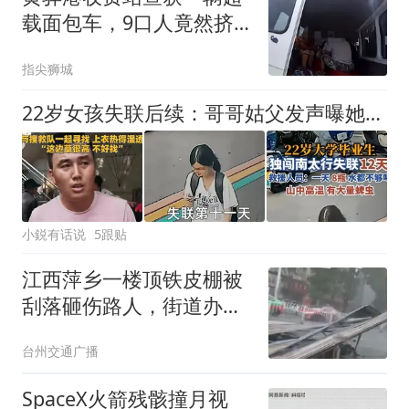
载面包车，9口人竟然挤
在一起
指尖狮城
22岁女孩失联后续：哥哥姑父发声曝她是师范定向生，回来就去教书，刑警已介入
小鋭有话说
5跟贴
江西萍乡一楼顶铁皮棚被
刮落砸伤路人，街道办：
两名伤者已获救治，手臂
台州交通广播
受伤需打石膏，初步达成
调解协议
SpaceX火箭残骸撞月视