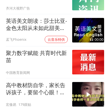
齐河大视野广告
英语美文朗读：莎士比亚-
金色太阳从未如此甜美吻
过
00:00
孟飞Phoenix
云音乐特供
聚力数字赋能 共育时代新
苗
中国教育新闻网
高中教材防自学，家长告
诉孩子，要留个心眼！听
数学老师怎么说！
宏傲易
179跟贴