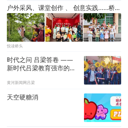
户外采风、课堂创作 、 创意实践......桥头这群孩子们把眼中所见写成诗→
悦读桥头
时代之问 吕梁答卷 ——
新时代吕梁教育强市的生
动实践
黄河新闻网吕梁
天空硬糖消