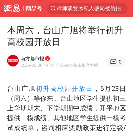
网易号
台风“白海豚”登陆 各地各部门全力应对
克雷桑回应绝杀津门虎
本周六，台山广旭将举行初升
人形机器人第一股
高校园开放日
江苏昆山升级发布暴雨红警
多地银行上调存款利率
南方都市报
0
上海地铁4条线路全线停运
2026-05-20 14:47
·广东
·南方都市报官方网易号
4.2平卫生间补漏注胶花1.55万
台山广旭
初升高
校园开放日
，5月23日
武汉3名城管协管员殴打摊主被刑拘
（周六）等你来。台山地区学生提供初三
白海豚路径图
上学期期末、下学期期中成绩，开平地区
宇树申购 中一签有望赚20万元
提供二模成绩、其他地区学生提供一模考
男子结婚8年3个女儿都不是亲生
试成绩单，咨询相应奖励政策进行定级/