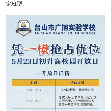
白海豚可深入内陆制造大范围风雨
定班型。
面对面丨蔡磊：与渐冻症抗争 纵使不敌 也不屈服
NBA传奇教练老尼尔森去世
手机真会“偷听”我们说话吗
加沙约14万栋建筑被完全摧毁
5万小车卖不动 微型代步车集体遇冷
从科技创新看开局起步的时与势