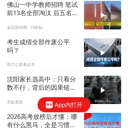
佛山一中学教师招聘 笔试
前13名全部淘汰 后五名全
部逆袭
金话筒60秒
10跟贴
考生成绩全部作废公平
吗？
四万公里暴走哥
沈阳家长选高中：只看分
数不行，背后的因果链你
看懂了吗？
无处遁形
App内打开
2026高考放榜后才懂：哪
有什么黑马，全是习惯的