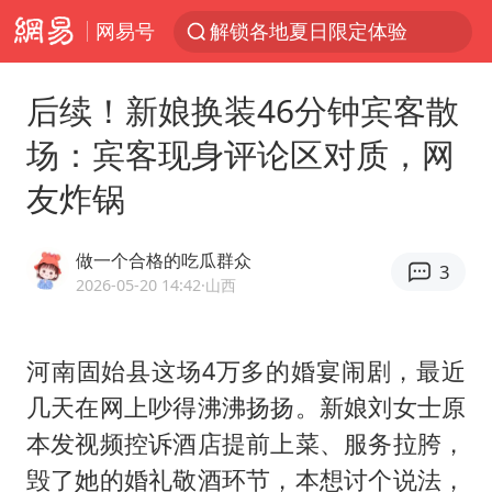
网易号
解锁各地夏日限定体验
白海豚将正面袭击贯穿浙江
后续！新娘换装46分钟宾客散
视频丨中国东方电气集团原党组副书记、董事宋致远被查
场：宾客现身评论区对质，网
四川宜宾市珙县发生3.4级地震
友炸锅
黄金创今年来最大单周涨幅
香港宏福苑火灾或由烟头引起
做一个合格的吃瓜群众
3
浙江台州《告全体市民书》
2026-05-20 14:42
·山西
媒体：“内容由AI生成”不是免责盾牌
女主硬加吻戏短剧已下架
河南固始县这场4万多的婚宴闹剧，最近
几天在网上吵得沸沸扬扬。新娘刘女士原
周末打虎 宋致远被查
本发视频控诉酒店提前上菜、服务拉胯，
台风白海豚实时路径
毁了她的婚礼敬酒环节，本想讨个说法，