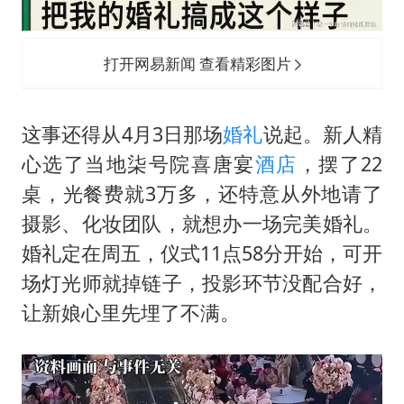
打开网易新闻 查看精彩图片
这事还得从4月3日那场
婚礼
说起。新人精
心选了当地柒号院喜唐宴
酒店
，摆了22
桌，光餐费就3万多，还特意从外地请了
摄影、化妆团队，就想办一场完美婚礼。
婚礼定在周五，仪式11点58分开始，可开
场灯光师就掉链子，投影环节没配合好，
让新娘心里先埋了不满。