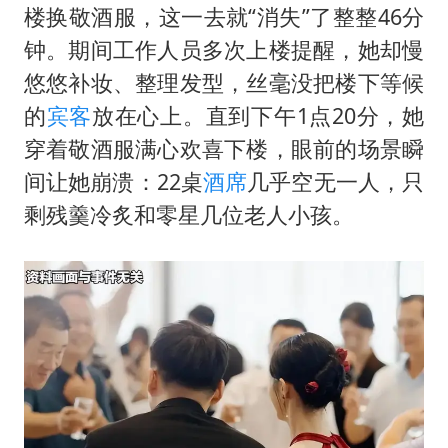
楼换敬酒服，这一去就“消失”了整整46分
钟。期间工作人员多次上楼提醒，她却慢
悠悠补妆、整理发型，丝毫没把楼下等候
的
宾客
放在心上。直到下午1点20分，她
穿着敬酒服满心欢喜下楼，眼前的场景瞬
间让她崩溃：22桌
酒席
几乎空无一人，只
剩残羹冷炙和零星几位老人小孩。