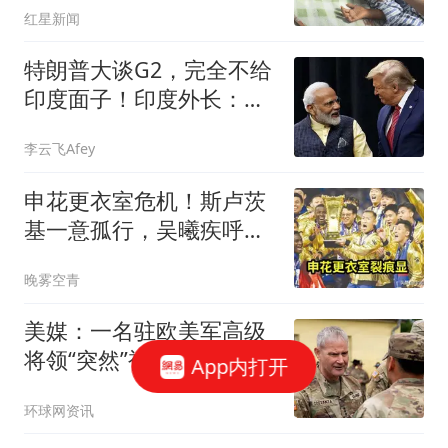
红星新闻
接受捐款
特朗普大谈G2，完全不给
印度面子！印度外长：低
估印度潜力
李云飞Afey
申花更衣室危机！斯卢茨
基一意孤行，吴曦疾呼：
不改变难保级
晚雾空青
美媒：一名驻欧美军高级
将领“突然”被解除指挥权
App内打开
环球网资讯