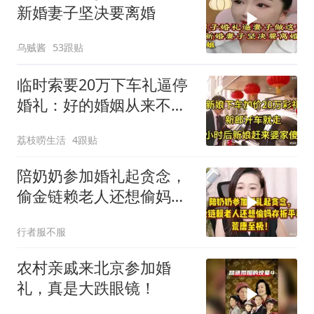
新婚妻子坚决要离婚
乌贼酱
53跟贴
临时索要20万下车礼逼停
婚礼：好的婚姻从来不是
漫天要价
荔枝唠生活
4跟贴
陪奶奶参加婚礼起贪念，
偷金链赖老人还想偷妈存
折平事，荒唐至极
行者服不服
农村亲戚来北京参加婚
礼，真是大跌眼镜！