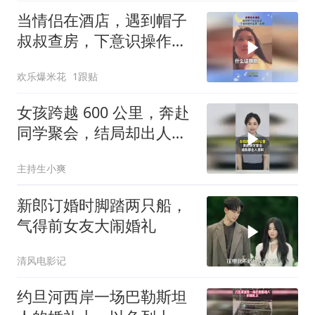
当情侣在酒店，遇到帽子
叔叔查房，下意识操作暴
露了全部
欢乐爆米花
1跟贴
女孩跨越 600 公里，奔赴
同学聚会，结局却出人意
料
主持生小爽
新郎订婚时脚踏两只船，
气得前女友大闹婚礼
清风电影记
约旦河西岸一场巴勒斯坦