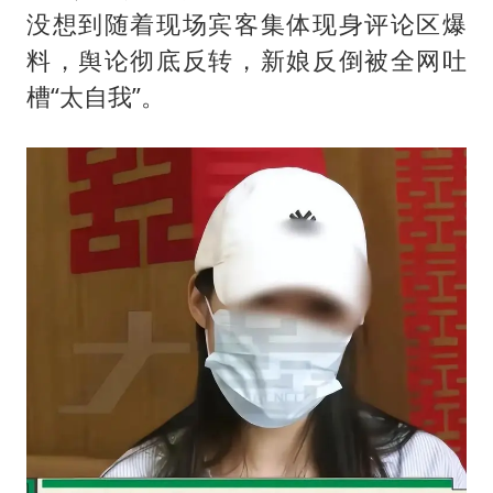
郑丽文：台湾从来没有“独立”过
没想到随着现场宾客集体现身评论区爆
女子网购名牌包发现是自己丢的那只
料，舆论彻底反转，新娘反倒被全网吐
《给阿嬷的情书》售后来了
槽“太自我”。
多个明星演唱会取消
万岁山接盘烂尾恒大文旅城
上海轮渡全线停航
人民的健康、体质、幸福一脉相承