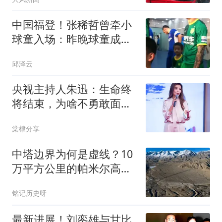
中国福登！张稀哲曾牵小
球童入场：昨晚球童成为
他队友太传奇
邱泽云
央视主持人朱迅：生命终
将结束，为啥不勇敢面对
生命的终点呢？
棠棣分享
中塔边界为何是虚线？10
万平方公里的帕米尔高
原，应该全部回归
铭记历史呀
最新进展！刘銮雄与甘比