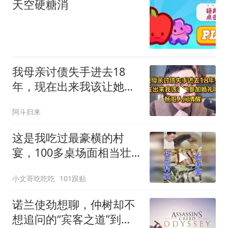
天空硬糖消
我母亲讨债失手进去18
年，现在出来我该让她参
加婚礼吗？杨哥点醒
阿斗归来
这是我吃过最豪横的村
宴，100多桌场面相当壮
观
小文哥吃吃吃
101跟贴
诺兰使劲想聊，仲树却不
想追问的“宾客之道”到底