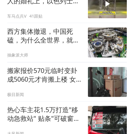
人的婚礼上，以色列士兵
强行闯入
车马点兵V
41跟贴
西方集体撤退，中国死
磕，为什么全世界，就中
国在拼命搞核聚变？
抽象派大师
搬家报价570元临时变卦
成5060元才肯搬上楼 女子
傻眼
极目新闻
热心车主花1.5万打造"移
动急救站" 贴条"可破窗取
用"
大风新闻