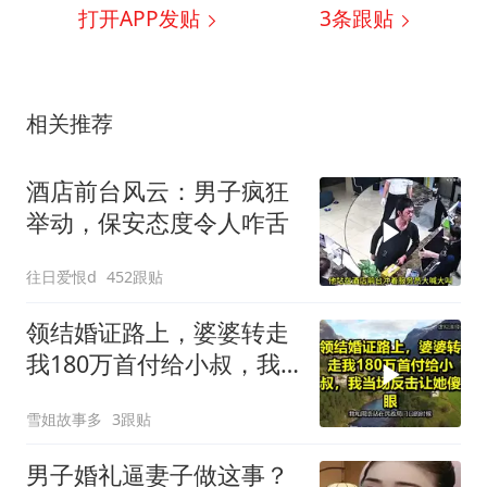
打开APP发贴
3
条跟贴
相关推荐
酒店前台风云：男子疯狂
举动，保安态度令人咋舌
往日爱恨d
452跟贴
领结婚证路上，婆婆转走
我180万首付给小叔，我
当场反击让她傻眼！
雪姐故事多
3跟贴
男子婚礼逼妻子做这事？