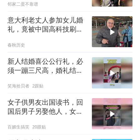
邻家二蛋不靠谱
意大利老丈人参加女儿婚
礼，竟被中国高科技刷新
三观，直呼难怪女儿要嫁
春秋历史
中国
新人结婚喜公公行礼，必
须一蹦三尺高，婚礼结束
腿疼三天！
笑海拾贝者
2跟贴
女子供男友出国读书，回
国后男子另娶他人，女生
穿婚纱大闹婚礼
百媚生搞笑
20跟贴