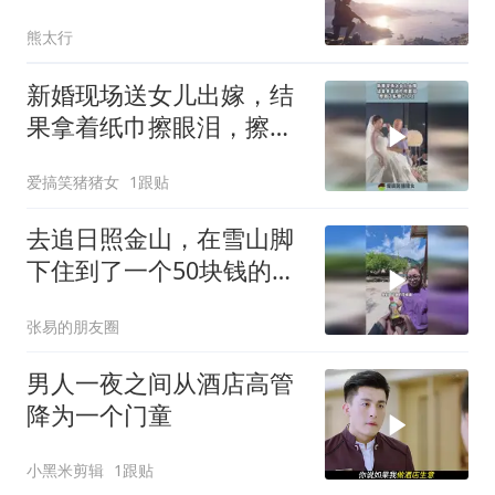
是什么
熊太行
新婚现场送女儿出嫁，结
果拿着纸巾擦眼泪，擦到
了新娘口红上！
爱搞笑猪猪女
1跟贴
去追日照金山，在雪山脚
下住到了一个50块钱的酒
店！
张易的朋友圈
男人一夜之间从酒店高管
降为一个门童
小黑米剪辑
1跟贴