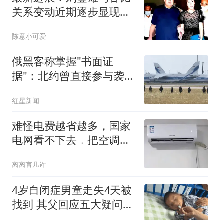
关系变动近期逐步显现苗
头，75岁大刘现状首次揭
陈意小可爱
晓
俄黑客称掌握"书面证
据"：北约曾直接参与袭击
俄罗斯
红星新闻
难怪电费越省越多，国家
电网看不下去，把空调省
电的真话讲出来了
离离言几许
4岁自闭症男童走失4天被
找到 其父回应五大疑问：
不是被人贩子抱走放回 不