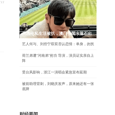
周杰伦私生活被扒，澳门传闻水落石出
艺人何与、刘些宁双双否认恋情：单身，勿扰
荷兰弟遭“河南弟”抢功 导演，演员证实亲自上
阵
受台风影响，浙江一演唱会紧急宣布延期
被前助理背刺，刘晓庆发声，原来她还有一张
底牌
财经要闻