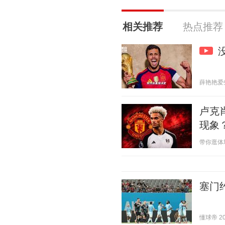
相关推荐
热点推荐
薛艳艳爱生活
卢克
现象
带你逛体坛 2
塞门
懂球帝 202