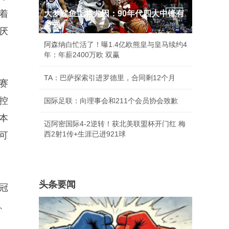
着
大梦鲨鱼上将尤因：90年代四大中锋有
多强
厌
阿森纳白忙活了！曝1.4亿欧熊皇与皇马续约4
年：年薪2400万欧 双赢
TA：巴萨探索引进罗德里，合同剩12个月
赛
控
国际足联：向理事会和211个会员协会致歉
本
迈阿密国际4-2逆转！获北美联盟杯开门红 梅
西2射1传+生涯已进921球
可
头条要闻
冠
、