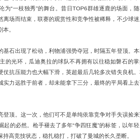
沦为“一枝独秀”的舞台。昔日TOP6群雄逐鹿的场面，随
然离场而结束，联赛的观赏性和竞争性被稀释，不少球迷
剧本。
的基石出现了松动，利物浦强势夺冠，时隔五年登顶。本
主的光环，瓜迪奥拉的球队不再拥有以往稳如磐石的掌
硬仗抗压能力也大幅下滑，英超最后几轮多次错失良机。
城实力远胜于前者，却未能拿下三分，最终的平局看上去
。
亮登顶。这一次，他们可不是单纯依靠竞争对手失误捡来
崛起的必然。枪手褪去了多年“争四狂魔”的标签，以年轻
保持高竞技状态，稳扎稳打，打破了曼城的长久垄断。