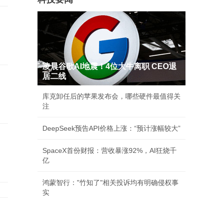
凌晨谷歌AI地震！4位大牛离职 CEO退
居二线
库克卸任后的苹果发布会，哪些硬件最值得关
注
DeepSeek预告API价格上涨：“预计涨幅较大”
SpaceX首份财报：营收暴涨92%，AI狂烧千
亿
鸿蒙智行："竹知了"相关投诉均有明确侵权事
实