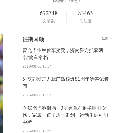
找记者，上壹点！
672748
83463
文章数
关注度
往期回顾
全部
冒充毕业生偷车变卖，济南警方抓获两
名“偷车搭档”
2026-08-06 18:54
外交部发言人就广岛核爆81周年等答记者
问
2026-08-06 18:54
医院拖把池倒塌，9岁男童左腿半腱肌受
伤，家属：孩子从小击剑，运动生涯可能
中断
2026-08-06 18:44