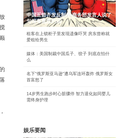
中国五箭齐发反制美 商务部发言人说了
放
句很有意思的话
搅
租客在上锁柜子里发现遗像吓哭 房东曾称就
巅
爱租给男生
媒体：美国制裁中国瓜子、饺子 到底在怕什
么
的
名下"俄罗斯亚马逊"遭乌军连环轰炸 俄罗斯女
落
首富怒了
14岁男生跑步时心脏骤停 智力退化如同婴儿
需终身护理
，
娱乐要闻