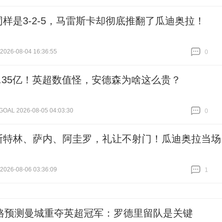
跟贴
0
同样是3-2-5，马雷斯卡却彻底推翻了瓜迪奥拉！
26-08-04 16:36:55
0
跟贴
0
1.35亿！英超数值怪，安德森为啥这么贵？
L 2026-08-05 04:03:30
0
跟贴
0
斯特林、萨内、阿圭罗，礼让不射门！瓜迪奥拉当场
！
26-08-06 03:36:09
1
跟贴
1
格预测曼城重夺英超冠军：罗德里留队是关键