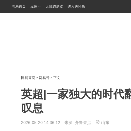
网易首页
应用
无障碍浏览
进入关怀版
网易首页
>
网易号
> 正文
英超|一家独大的时代
叹息
2026-05-20 14:36:12 来源:
齐鲁壹点
山东