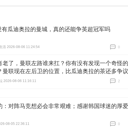
没有瓜迪奥拉的曼城，真的还能争英超冠军吗
 2026-08-06 11:24:54
0
跟贴
0
肖老了，曼联左路谁来扛？你有没有发现一个奇怪
？曼联现在左后卫的位置，比瓜迪奥拉的茶还多争
026-08-06 11:16:11
2
跟贴
2
约：对阵马竞想必会非常艰难；感谢韩国球迷的厚
6-08-05 22:36:11
0