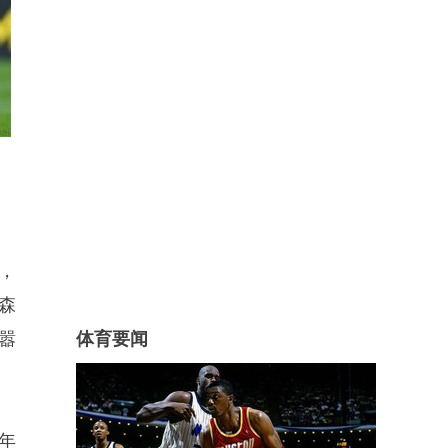
，
森
嚣
体育要闻
年