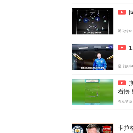
足尖传奇 20
足球故事GOA
看愣
春秋笑谈 20
卡拉