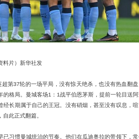
资料片）新华社发
，英超第37轮的一场平局，没有惊天绝杀，也没有热血翻盘
年的格局。曼城客场1：1战平伯恩茅斯，提前一轮目送阿
曾经长期属于自己的王冠。没有硝烟，甚至没有叹息，喧
，自此正式翻篇。
早已习惯曼城统治的节奏。他们在
瓜迪奥拉
的带领下，常