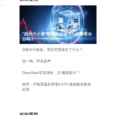
"杭州六小龙"群核科技物理AI故事有水
分吗？
谷歌AI大换血，背后究竟发生了什么？
的
张一鸣，罕见发声
议
DeepSeek官宣涨价，且“幅度较大”！
收评：沪指震荡反弹涨0.57% 煤炭板块集体
走强
爱
科技要闻