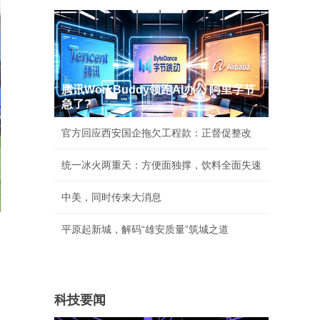
腾讯WorkBuddy领跑AI办公 阿里字节
急了?
官方回应西安国企拖欠工程款：正督促整改
统一冰火两重天：方便面独撑，饮料全面失速
中美，同时传来大消息
平原起新城，解码“雄安质量”筑城之道
科技要闻