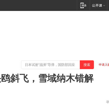
申请入
头鸥斜飞，雪域纳木错解