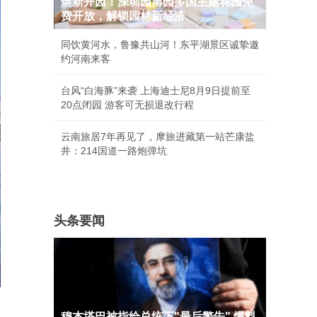
焕新开园！深圳园博园多国主题花园免
费开放，解锁园林新经济
同饮黄河水，鲁豫共山河！东平湖景区诚挚邀
约河南来客
台风“白海豚”来袭 上海迪士尼8月9日提前至
20点闭园 游客可无损退改行程
云南旅居7年再见了，摩旅进藏第一站芒康盐
井：214国道一路炮弹坑
头条要闻
穆杰塔巴被指给总统下"最后警告" 爆料