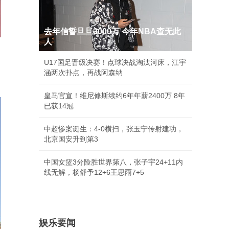
去年信誓旦旦3000万 今年NBA查无此
人
U17国足晋级决赛！点球决战淘汰河床，江宇
涵两次扑点，再战阿森纳
皇马官宣！维尼修斯续约6年年薪2400万 8年
已获14冠
中超惨案诞生：4-0横扫，张玉宁传射建功，
北京国安升到第3
中国女篮3分险胜世界第八，张子宇24+11内
线无解，杨舒予12+6王思雨7+5
娱乐要闻