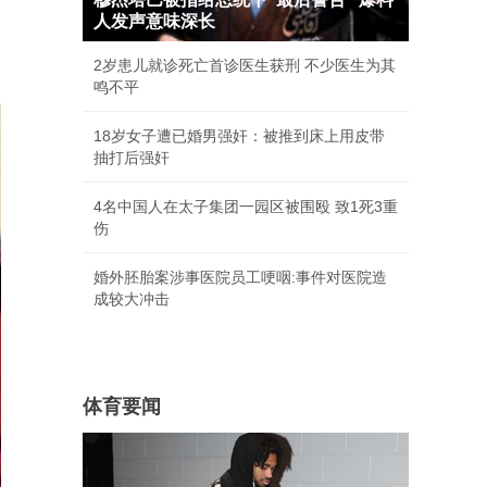
人发声意味深长
2岁患儿就诊死亡首诊医生获刑 不少医生为其
鸣不平
18岁女子遭已婚男强奸：被推到床上用皮带
抽打后强奸
4名中国人在太子集团一园区被围殴 致1死3重
伤
婚外胚胎案涉事医院员工哽咽:事件对医院造
成较大冲击
体育要闻