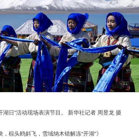
开湖日”活动现场表演节目。 新华社记者 周昱龙 摄
映，棕头鸥斜飞，雪域纳木错解冻“开湖”》