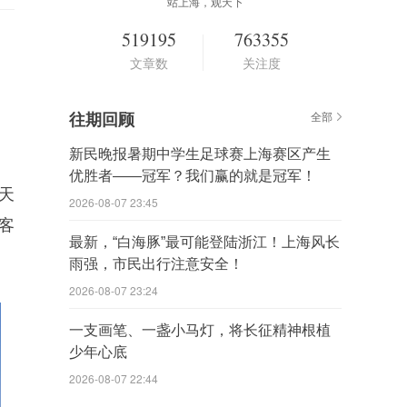
站上海，观天下
519195
763355
文章数
关注度
往期回顾
全部
新民晚报暑期中学生足球赛上海赛区产生
优胜者——冠军？我们赢的就是冠军！
“天
2026-08-07 23:45
客
最新，“白海豚”最可能登陆浙江！上海风长
雨强，市民出行注意安全！
2026-08-07 23:24
一支画笔、一盏小马灯，将长征精神根植
少年心底
2026-08-07 22:44