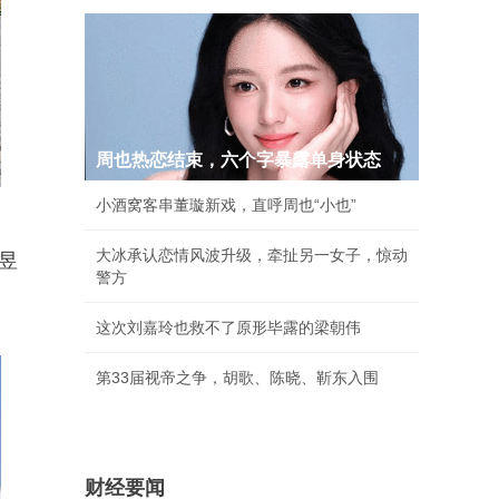
周也热恋结束，六个字暴露单身状态
小酒窝客串董璇新戏，直呼周也“小也”
大冰承认恋情风波升级，牵扯另一女子，惊动
昱
警方
这次刘嘉玲也救不了原形毕露的梁朝伟
第33届视帝之争，胡歌、陈晓、靳东入围
财经要闻