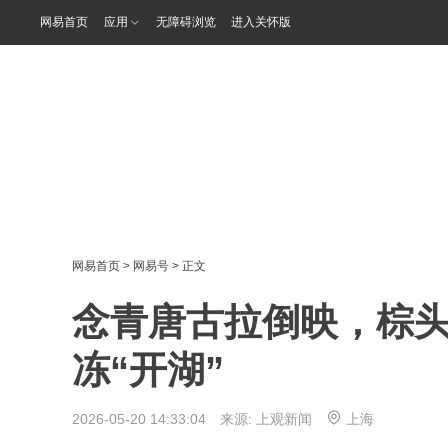
网易首页
应用
无障碍浏览
进入关怀版
网易首页
>
网易号
> 正文
念青唐古拉倒映，棕
冻“开湖”
2026-05-20 14:33:04 来源:
上观新闻
上海