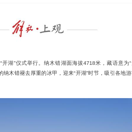
木错“开湖”仪式举行。纳木错湖面海拔4718米，藏语意为
久的纳木错褪去厚重的冰甲，迎来“开湖”时节，吸引各地游