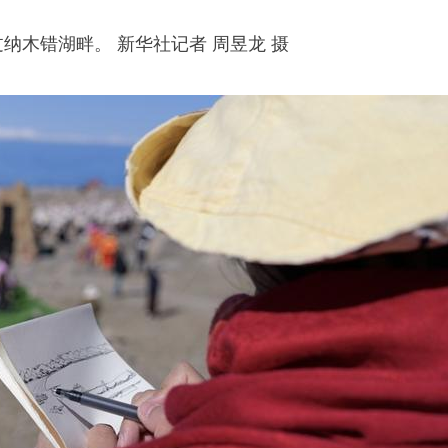
过纳木错湖畔。 新华社记者 周昱龙 摄