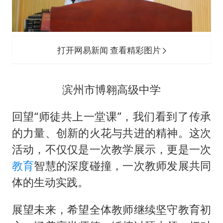
打开网易新闻 查看精彩图片
滨州市博翱高级中学
回望“师徒共上一堂课”，我们看到了传承
的力量、创新的火花与共进的精神。这次
活动，不仅仅是一次教学展示，更是一次
教育
智慧的深度碰撞，一次教师发展共同
体的生动实践。
展望未来，希望全体教师继续坚守教育初