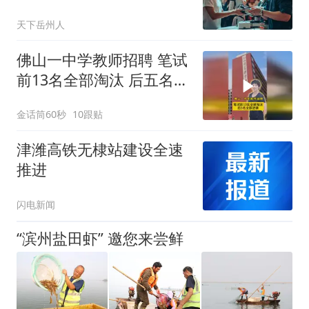
天下岳州人
佛山一中学教师招聘 笔试
前13名全部淘汰 后五名全
部逆袭
金话筒60秒
10跟贴
津潍高铁无棣站建设全速
推进
闪电新闻
“滨州盐田虾” 邀您来尝鲜