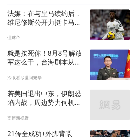
法媒：在与皇马续约后，
维尼修斯公开力挺卡马文
加
懂球帝
就是按死你！8月8号解放
军这么干，台海剧本从此
就得按咱们规矩来
冷眼看尽世间繁华
若美国退出中东，伊朗恐
陷内战，周边势力伺机瓜
分
高博新视野
21传全成功+外脚背喂