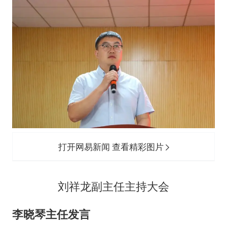
打开网易新闻 查看精彩图片
刘祥龙副主任主持大会
李晓琴主任发言