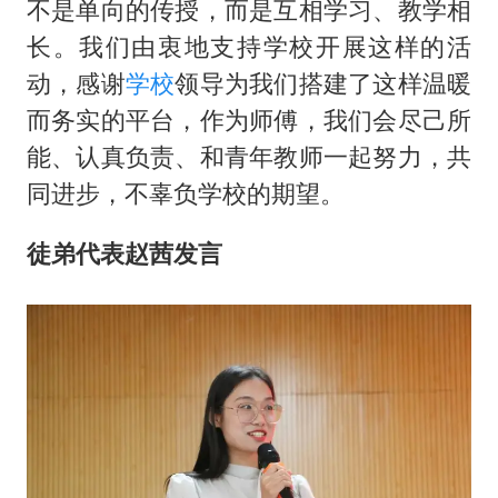
不是单向的传授，而是互相学习、教学相
长。我们由衷地支持学校开展这样的活
动，感谢
学校
领导为我们搭建了这样温暖
而务实的平台，作为师傅，我们会尽己所
能、认真负责、和青年教师一起努力，共
同进步，不辜负学校的期望。
徒弟代表赵茜发言