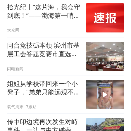
拾光纪丨“这片海，我会守
到底！”——渤海第一哨，
带着鱼梭守海的“95后”民
大众网
警
同台竞技砺本领 滨州市基
层工会答题竞赛市直选拔
赛举办
闪电新闻
姐姐从学校带回来一个小
凳子，“弟弟只能远观不能
近玩焉，看到姐姐走过来
氧气周末
7跟贴
立马让座”
传中印边境再次发生对峙
事件，一边与中方磋商，