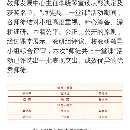
教师发展中心主任李晓琴宣读表彰决定及
获奖名单。“师徒共上一堂课”活动期间，
各师徒结对小组高度重视、精心筹备、深
耕细研。本着公平、公正、公开的原则，
经过课堂展示、教研组评议、校教研领导
小组综合评审，本次“师徒共上一堂课”活
动已评选出一批表现突出、成效优异的优
秀师徒。