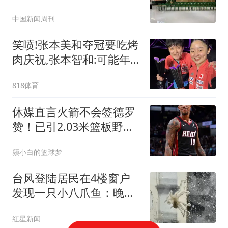
中国新闻周刊
笑喷!张本美和夺冠要吃烤
肉庆祝,张本智和:可能年
纪大了我爱吃寿司
818体育
休媒直言火箭不会签德罗
赞！已引2.03米篮板野兽
他可减压小贾伊森
颜小白的篮球梦
台风登陆居民在4楼窗户
发现一只小八爪鱼：晚上
已吃掉
红星新闻