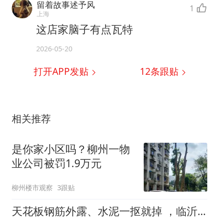
留着故事述予风
1
上海
这店家脑子有点瓦特
2026-05-20
打开APP发贴
12
条跟贴
相关推荐
是你家小区吗？柳州一物
业公司被罚1.9万元
柳州楼市观察
3跟贴
天花板钢筋外露、水泥一抠就掉 ，临沂一安置楼交房半年即被鉴定存安全隐患；楼体至今未加固，仍有居民常住