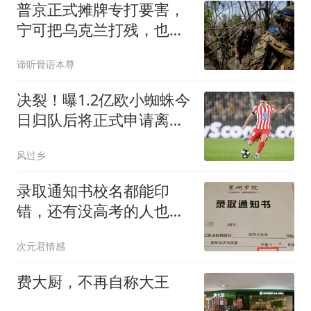
普京正式摊牌专打要害，
宁可把乌克兰打残，也绝
不让北约占便宜
谛听骨语本尊
决裂！曝1.2亿欧小蜘蛛今
日归队后将正式申请离队
马竞：2亿也不卖
风过乡
录取通知书校名都能印
错，还有没高考的人也收
到了，大学这张纸到底有
次元君情感
多水
费大厨，不再自称大王