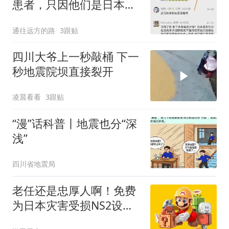
患者，只因他们是日本人
就该挖苦吗
通往远方的路
3跟贴
四川大爷上一秒敲桶 下一
秒地震院坝直接裂开
凌晨看看
3跟贴
“漫”话科普丨地震也分“深
浅”
四川省地震局
老任还是忠厚人啊！免费
为日本灾害受损NS2设备
维修