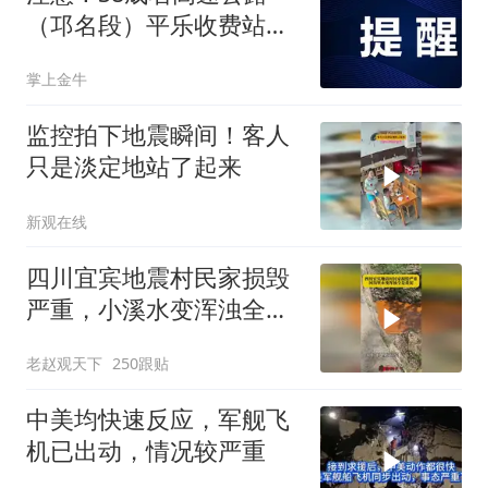
（邛名段）平乐收费站交
通管制延期
掌上金牛
监控拍下地震瞬间！客人
只是淡定地站了起来
新观在线
四川宜宾地震村民家损毁
严重，小溪水变浑浊全是
黄泥！
老赵观天下
250跟贴
中美均快速反应，军舰飞
机已出动，情况较严重