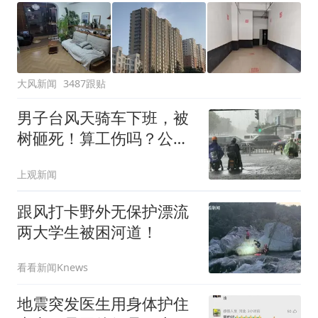
大风新闻
3487跟贴
男子台风天骑车下班，被
树砸死！算工伤吗？公
司：台风刮的与我无关！
上观新闻
法院判了
跟风打卡野外无保护漂流
两大学生被困河道！
看看新闻Knews
地震突发医生用身体护住