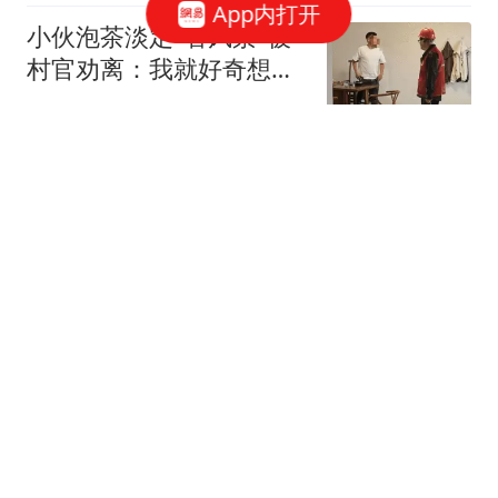
App内打开
小伙泡茶淡定"看风景"被
村官劝离：我就好奇想看
台风
极目新闻
媒体：美军高官特别想访
华 曾将中国列为美国最大
威胁
新民周刊
他是拖住台湾未能统一的
关键人物，要不是他叛
变，台湾或许已解放
饭小妹说历史
难怪穆杰塔巴不现身 伊