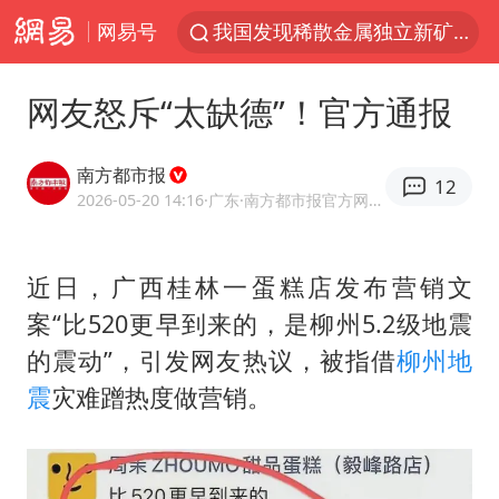
网易号
我国发现稀散金属独立新矿物——乌斯河锗矿
上海鼓励居家办公
网友怒斥“太缺德”！官方通报
部分银行上调存款利率
小沈阳加盟《披荆斩棘》
南方都市报
12
新疆生产建设兵团生态环境局原局长被查
2026-05-20 14:16
·广东
·南方都市报官方网易号
朱一龙的鼻子怎么了
近日，广西桂林一蛋糕店发布营销文
白海豚路径图
案“比520更早到来的，是柳州5.2级地震
国乒连续两站无缘冠军
的震动”，引发网友热议，被指借
柳州
地
上海地铁4条线路全线停运
震
灾难蹭热度做营销。
5万小车卖不动 微型代步车集体遇冷
4.2平卫生间补漏注胶花1.55万