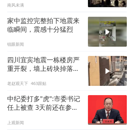
南风未满
家中监控完整拍下地震来
临瞬间，震感十分猛烈
锐眼新闻
四川宜宾地震一栋楼房严
重开裂，墙上砖块掉落一
片狼藉！
老赵观天下
463跟贴
中纪委打多"虎":市委书记
任上被查 3天前还在参加
活动
上观新闻