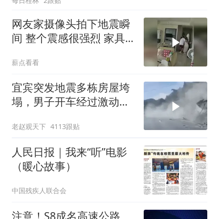
每日桂林
2跟贴
网友家摄像头拍下地震瞬
间 整个震感很强烈 家具
都在跟着震动
薪点看看
宜宾突发地震多栋房屋垮
塌，男子开车经过激动
飙“国粹”
老赵观天下
4113跟贴
人民日报｜我来“听”电影
（暖心故事）
中国残疾人联合会
注意！S8成名高速公路