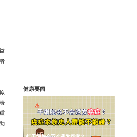
益
者
健康要闻
原
表
重
助
打干细胞会不会诱发癌症？