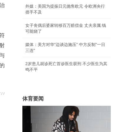
治
外媒：美国为提振日元抛售欧元 令欧洲央行
措手不及
女子丧偶后婆家转移百万赔偿金 丈夫亲属:钱
可能烧了
符
媒体：美方对华"边谈边施压" 中方反制"一日
射
三连"
与
2岁患儿就诊死亡首诊医生获刑 不少医生为其
的
鸣不平
体育要闻