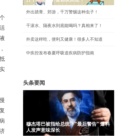
外出踏青、郊游，千万警惕这种虫子！
个
千滚水、隔夜水到底能喝吗？真相来了！
活
液
外卖这样吃，便利又健康！很多人不知道
，
中疾控发布春夏呼吸道疾病防护指南
抵
实
头条要闻
慢
复
病
穆杰塔巴被指给总统下"最后警告" 爆料
人发声意味深长
济