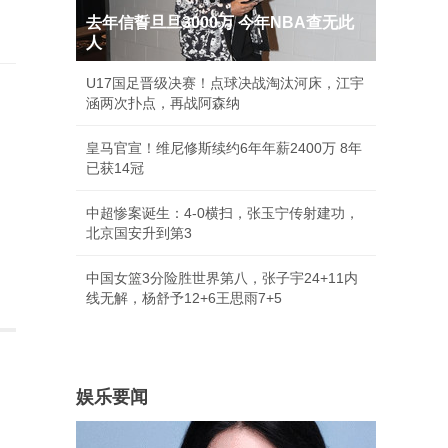
去年信誓旦旦3000万 今年NBA查无此
人
U17国足晋级决赛！点球决战淘汰河床，江宇
涵两次扑点，再战阿森纳
皇马官宣！维尼修斯续约6年年薪2400万 8年
已获14冠
中超惨案诞生：4-0横扫，张玉宁传射建功，
北京国安升到第3
中国女篮3分险胜世界第八，张子宇24+11内
线无解，杨舒予12+6王思雨7+5
娱乐要闻