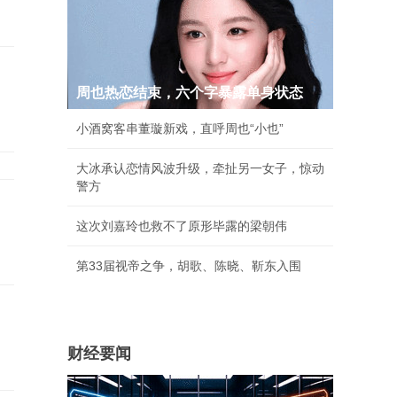
周也热恋结束，六个字暴露单身状态
小酒窝客串董璇新戏，直呼周也“小也”
大冰承认恋情风波升级，牵扯另一女子，惊动
警方
这次刘嘉玲也救不了原形毕露的梁朝伟
第33届视帝之争，胡歌、陈晓、靳东入围
财经要闻