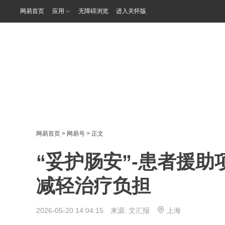
网易首页
应用
无障碍浏览
进入关怀版
网易首页
>
网易号
> 正文
“妥护肠安”-患者援助
减轻治疗负担
2026-05-20 14:04:15 来源:
文汇报
上海