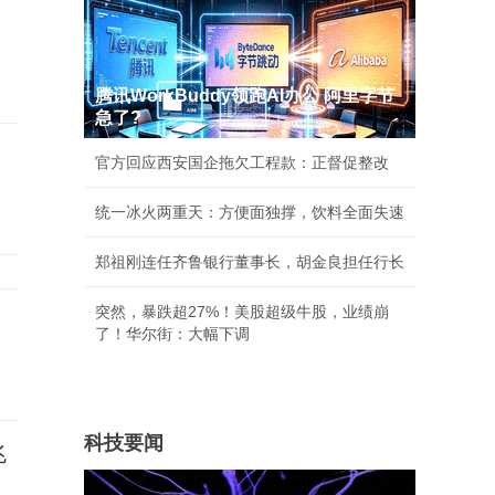
腾讯WorkBuddy领跑AI办公 阿里字节
急了?
官方回应西安国企拖欠工程款：正督促整改
统一冰火两重天：方便面独撑，饮料全面失速
郑祖刚连任齐鲁银行董事长，胡金良担任行长
突然，暴跌超27%！美股超级牛股，业绩崩
了！华尔街：大幅下调
科技要闻
兆