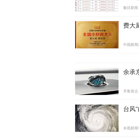
极目新闻 20
费大
中国新闻周刊
余承东
齐鲁壹点 20
台风
央视新闻客户