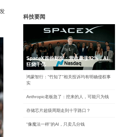
发
科技要闻
SpaceX首份财报：营收暴涨92%，AI
狂烧千亿
鸿蒙智行："竹知了"相关投诉均有明确侵权事
实
Anthropic老板急了：挖来的人，可能只为钱
存储芯片超级周期走到十字路口？
“像魔法一样”的AI，只卖几分钱