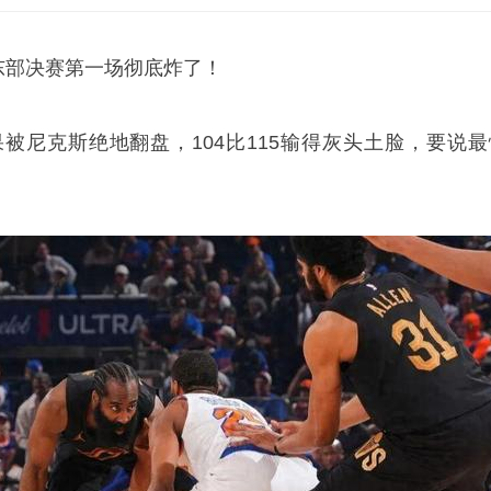
A东部决赛第一场彻底炸了！
果被尼克斯绝地翻盘，104比115输得灰头土脸，要说最