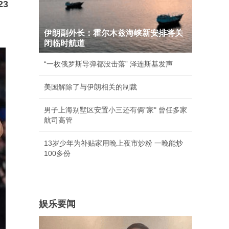
3
伊朗副外长：霍尔木兹海峡新安排将关
闭临时航道
“一枚俄罗斯导弹都没击落” 泽连斯基发声
美国解除了与伊朗相关的制裁
男子上海别墅区安置小三还有俩"家" 曾任多家
航司高管
13岁少年为补贴家用晚上夜市炒粉 一晚能炒
100多份
娱乐要闻