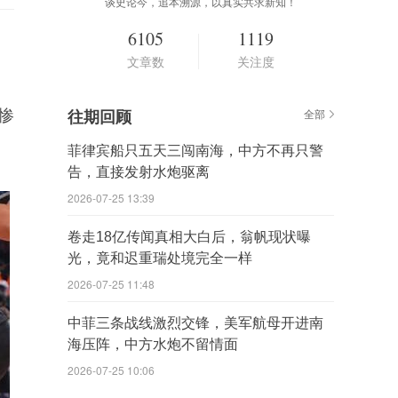
谈史论今，追本溯源，以真实共求新知！
6105
1119
文章数
关注度
惨
往期回顾
全部
菲律宾船只五天三闯南海，中方不再只警
告，直接发射水炮驱离
2026-07-25 13:39
卷走18亿传闻真相大白后，翁帆现状曝
光，竟和迟重瑞处境完全一样
2026-07-25 11:48
中菲三条战线激烈交锋，美军航母开进南
海压阵，中方水炮不留情面
2026-07-25 10:06