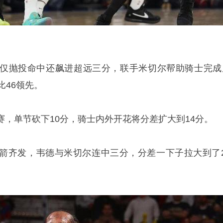
仅抛投命中还飙进超远三分，联手米切尔帮助骑士完成
比46领先。
，单节砍下10分，骑士内外开花将分差扩大到14分。
箭齐发，韦德与米切尔连中三分，分差一下子拉大到了2