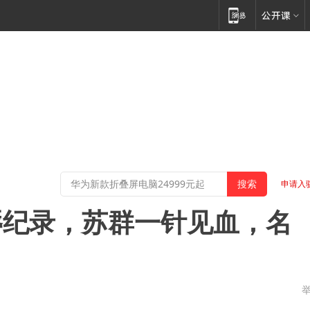
申请入
辱纪录，苏群一针见血，名