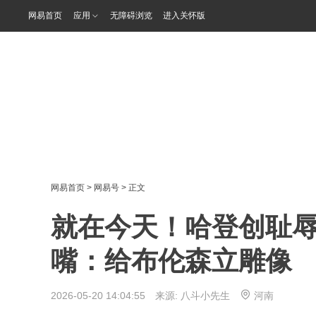
网易首页
应用
无障碍浏览
进入关怀版
网易首页
>
网易号
> 正文
就在今天！哈登创耻
嘴：给布伦森立雕像
2026-05-20 14:04:55 来源:
八斗小先生
河南