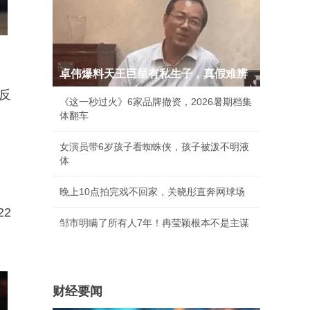
卓伟爆料天王巨星有私生子，真假难辨
反
《这一秒过火》6家品牌撤资，2026暑期档集
体翻车
女演员带6岁孩子看蜘蛛侠，孩子被泼不明液
体
晚上10点拍完戏不回家，关晓彤直奔网球场
2
邹市明瞒了所有人7年！冉莹颖根本不是主谋
财经要闻