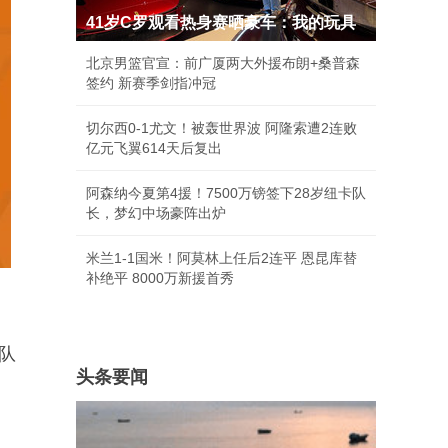
41岁C罗观看热身赛晒豪车：我的玩具
北京男篮官宣：前广厦两大外援布朗+桑普森
签约 新赛季剑指冲冠
切尔西0-1尤文！被轰世界波 阿隆索遭2连败
亿元飞翼614天后复出
阿森纳今夏第4援！7500万镑签下28岁纽卡队
长，梦幻中场豪阵出炉
米兰1-1国米！阿莫林上任后2连平 恩昆库替
补绝平 8000万新援首秀
队
头条要闻