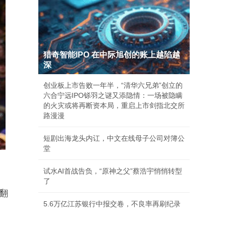
猎奇智能IPO 在中际旭创的账上越陷越
深
创业板上市告败一年半，“清华六兄弟”创立的
六合宁远IPO铩羽之谜又添隐情：一场被隐瞒
的火灾或将再断资本局，重启上市剑指北交所
路漫漫
短剧出海龙头内讧，中文在线母子公司对簿公
堂
试水AI首战告负，“原神之父”蔡浩宇悄悄转型
了
翻
5.6万亿江苏银行中报交卷，不良率再刷纪录