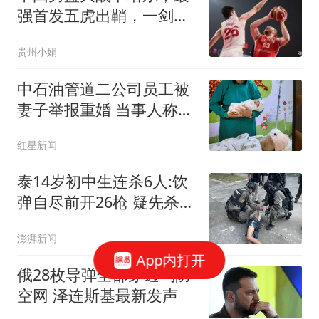
强首发五虎出鞘，一剑封
喉！
贵州小娟
中石油管道二公司员工被
妻子举报重婚 当事人称被
记过
红星新闻
泰14岁初中生连杀6人:饮
弹自尽前开26枪 疑先杀祖
父母
澎湃新闻
App内打开
俄28枚导弹全部穿透乌防
空网 泽连斯基最新发声