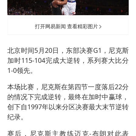
台湾海峡南口北上船舶实施交通管制
“新疆阿勒泰八月能滑雪”不实
向鹏0-3不敌张本智和
打开网易新闻 查看精彩图片
四川宜宾地震网友称睡觉被摇醒
DeepSeek投资宇树科技意味什么
北京时间5月20日，东部决赛G1，尼克斯
公司“上四休三”但要降薪1000元
加时115-104完成大逆转，系列赛大比分
1-0领先。
东方之约 相约未来
本场比赛，尼克斯在第四节一度落后22分
的情况下完成逆转，最终在加时中赢球，
创下自1997年以来分区决赛最大末节逆转
纪录。
赛后，尼克斯主教练迈克-布朗对此表