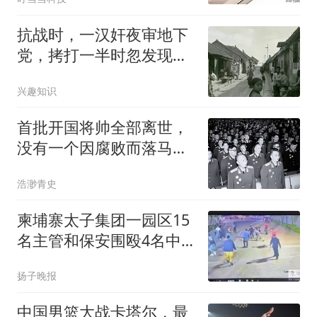
抗战时，一汉奸夜审地下
党，拷打一半时忽发现，
对方竟是自家亲戚
兴趣知识
首批开国将帅全部离世，
没有一个因腐败而落马，
这是一个世界奇迹
浩渺青史
柬埔寨太子集团一园区15
名主管和保安围殴4名中
国人致1死3重伤，各获刑
扬子晚报
13年
中国男篮大战卡塔尔，最