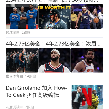
篮球盛世
2跟贴
4年2.75亿美金！4年2.73亿美金！浓眉和唐斯都该降薪了
世界体育圈
14跟贴
Dan Girolamo 加入 How-
To Geek 担任高级编辑
灰度测试中
2跟贴