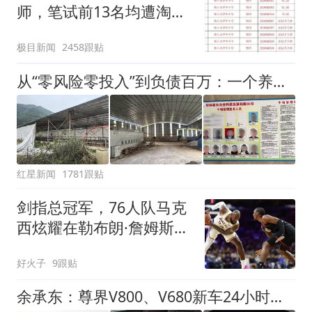
师，笔试前13名均遭淘
汰？教育局：已叫停招
极目新闻
2458跟贴
聘，成立调查组全面核查
从“零风险零投入”到负债百万：一个养牛项目崩盘后，谁该为农户的贷款买单丨红星调查
红星新闻
1781跟贴
剑指总冠军，76人队马克
西炫耀在勒布朗·詹姆斯之
前到达健身房
好火子
9跟贴
余承东：尊界V800、V680新车24小时大定突破3500台