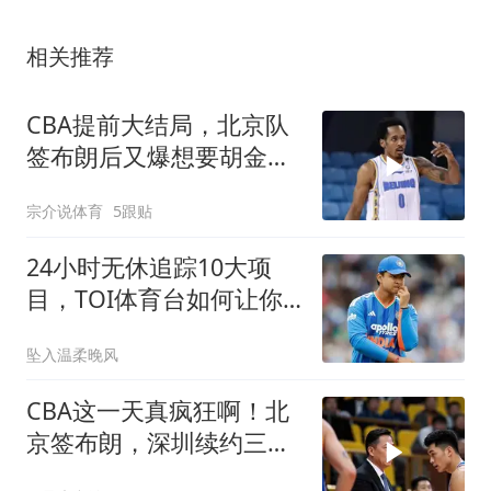
相关推荐
CBA提前大结局，北京队
签布朗后又爆想要胡金
秋，其他队没戏了
宗介说体育
5跟贴
24小时无休追踪10大项
目，TOI体育台如何让你
在评论区聊得更专业？
坠入温柔晚风
CBA这一天真疯狂啊！北
京签布朗，深圳续约三外
援，郭昊文顶薪