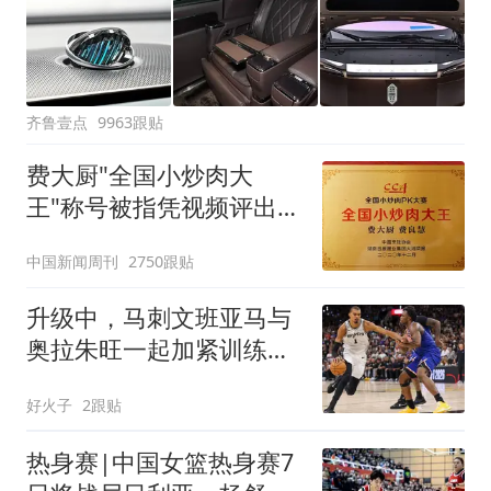
齐鲁壹点
9963跟贴
费大厨"全国小炒肉大
王"称号被指凭视频评出
官方回应
中国新闻周刊
2750跟贴
升级中，马刺文班亚马与
奥拉朱旺一起加紧训练，
力求提升自身水平
好火子
2跟贴
热身赛|中国女篮热身赛7