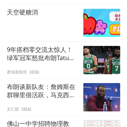
天空硬糖消
9年搭档零交流太惊人！
绿军冠军怒批布朗Tatum
关系_凯尔特人_交易
赛场速报局
3跟贴
布朗谈新队友：詹姆斯在
群聊里很活跃，马克西最
早联系我
文汇报
5跟贴
佛山一中学招聘物理教