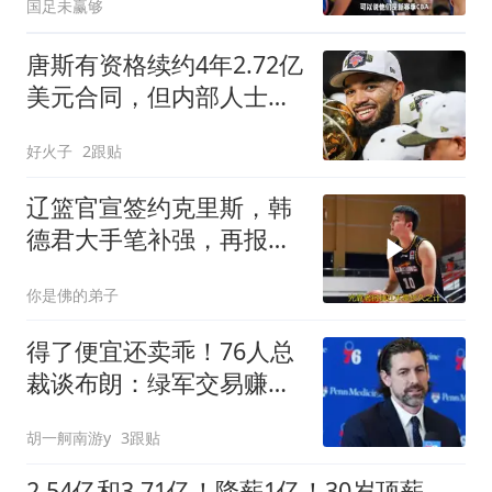
国足未赢够
唐斯有资格续约4年2.72亿
美元合同，但内部人士质
疑尼克斯意愿
好火子
2跟贴
辽篮官宣签约克里斯，韩
德君大手笔补强，再报价
格争夺布朗
你是佛的弟子
得了便宜还卖乖！76人总
裁谈布朗：绿军交易赚
了，本人还没缓过来
胡一舸南游y
3跟贴
2.54亿和3.71亿！降薪1亿！30岁顶薪！这次怎么选？