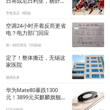
日将战尼日利亚，杨舒予
有望出战
齐鲁壹点
9跟贴
空调24小时开着反而更省
电？电力部门回应
第一财经资讯
155跟贴
定了！整体搬迁，无锡这
家医院
锡城头条
华为Mate80暴跌1300
元！3899元买麒麟旗舰，
性价比拉满
叮当当科技