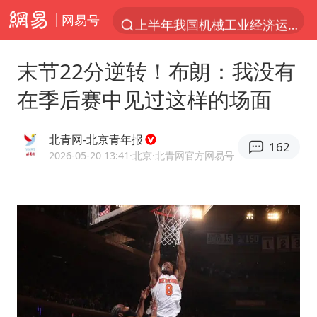
网易号
上半年我国机械工业经济运行稳中有进
官方通报教师招聘笔试前13名被淘汰
末节22分逆转！布朗：我没有
台风白海豚加强
在季后赛中见过这样的场面
河南撤回“领导带薪错峰休假”通知
广东雷州通报特教老师招聘违规事件
北青网-北京青年报
162
“立秋的第一杯奶茶”又爆单了
2026-05-20 13:41
·北京
·北青网官方网易号
A股三大股指收涨
泰国枪击案凶手先杀祖父母后行凶
宇树科技中一签需缴款7.54万元
中国军队坚决反制任何闹海图谋
方程豹钛9新车申报