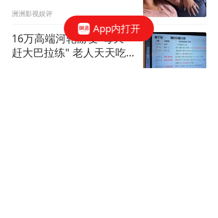
却全程沉默
洲洲影视娱评
App内打开
16万高端河轮游变"每天
赶大巴拉练" 老人天天吃
保心丸
21世纪经济报道
2026年广东最新前十所高
校排名，中山大学全国第
14名，南方科技大学全国
音乐时光的娱乐
第15名
中国游客在韩国旅游偶遇
李在明 其拿起手机与游客
合影
新民晚报