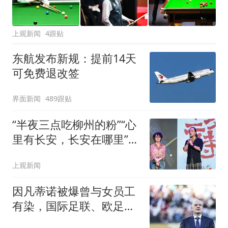
上观新闻
4跟贴
东航发布新规：提前14天
可免费退改签
界面新闻
489跟贴
“半夜三点吃柳州的粉”“心
里有长安，长安在哪里”，
音乐剧主创分享地域风情
上观新闻
因凡蒂诺被爆曾与女员工
有染，国际足联、欧足联
回应