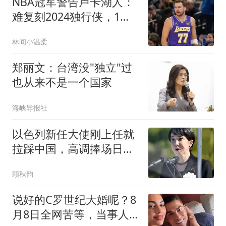
NBA冠军警告卢卡湖人：
难复刻2024独行侠，1致
命短板注定走不远
林间小温柔
郑丽文：台湾没"独立"过
也从来不是一个国家
海峡导报社
以色列新任大使刚上任就
拉踩中国，高调捧场日
本，对华来者不善！
顾秋韵
说好的C罗世纪大婚呢？8
月8日全网苦等，当事人