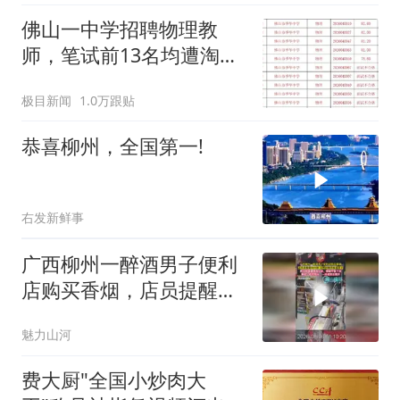
佛山一中学招聘物理教
师，笔试前13名均遭淘
汰？教育局：已叫停招
极目新闻
1.0万跟贴
聘，成立调查组全面核查
恭喜柳州，全国第一!
右发新鲜事
广西柳州一醉酒男子便利
店购买香烟，店员提醒需
先付款，没想到激怒醉酒
魅力山河
男子
费大厨"全国小炒肉大