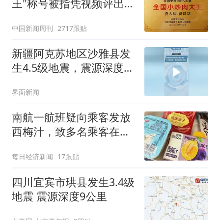
王"称号被指凭视频评出
官方回应
中国新闻周刊
2717跟贴
新疆阿克苏地区沙雅县发
生4.5级地震，震源深度25
千米
界面新闻
南航一航班疑向乘客发放
西梅汁，致多名乘客在飞
行途中排队上厕所！乘
每日经济新闻
17跟贴
客：机上100多人只有2个
厕所；客服回应：并非每
四川宜宾市珙县发生3.4级
架飞机都会发放西梅汁
地震 震源深度9公里