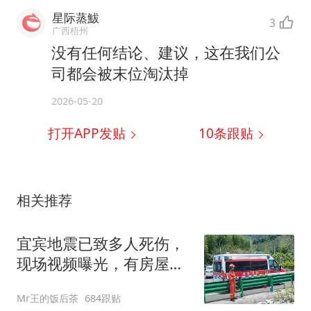
星际蒸鮁
3
广西梧州
没有任何结论、建议，这在我们公
司都会被末位淘汰掉
2026-05-20
打开APP发贴
10
条跟贴
相关推荐
宜宾地震已致多人死伤，
现场视频曝光，有房屋坍
塌墙面断裂
Mr王的饭后茶
684跟贴