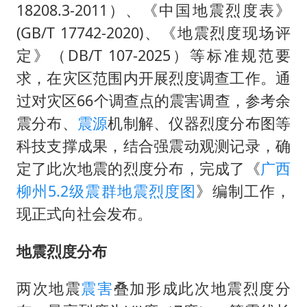
薛之谦杭州站演唱会取消
18208.3-2011）、《中国地震烈度表》
泰国初中生饮弹自尽前开了26枪
(GB/T 17742-2020)、《地震烈度现场评
“准2万亿”之城点名支持三所大学
定》（DB/T 107-2025）等标准规范要
求，在灾区范围内开展烈度调查工作。通
店主称换“青海拉面”招牌后生意更好
过对灾区66个调查点的震害调查，参考余
女儿为争财产堵门阻挠父亲出殡
震分布、
震源
机制解、仪器烈度分布图等
习近平心系体育强国建设
科技支撑成果，结合强震动观测记录，确
定了此次地震的烈度分布，完成了《
广西
柳州5.2级震群地震烈度图
》编制工作，
现正式向社会发布。
地震烈度分布
两次地震
震害
叠加形成此次地震烈度分