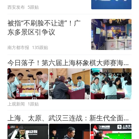
西安发布
5跟贴
被指“不刷脸不让进”！广
东多景区引争议
南方都市报
135跟贴
今日落子！第六届上海杯象棋大师赛海选赛扩容，象棋爱好者也能参与顶级赛事
上观新闻
1跟贴
上海、太原、武汉三连战：新生代全面崛起，丁俊晖的世锦赛之梦仍未止步