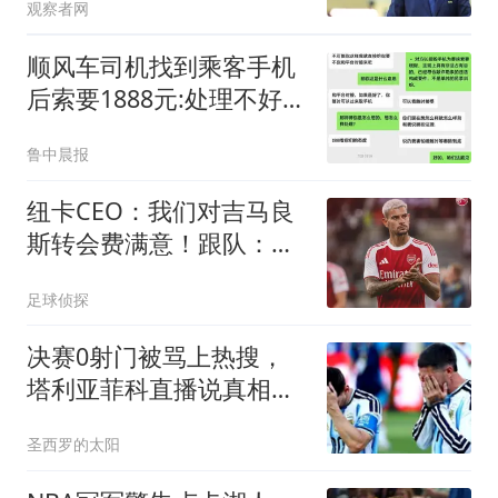
观察者网
顺风车司机找到乘客手机
后索要1888元:处理不好就
拔卡
鲁中晨报
纽卡CEO：我们对吉马良
斯转会费满意！跟队：莱
比锡有意恩瓦内里
足球侦探
决赛0射门被骂上热搜，
塔利亚菲科直播说真相：
阿根廷活活累垮的
圣西罗的太阳