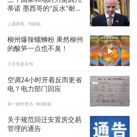
蒂诺 墨西哥的"反水"耐人
寻味
上观新闻
16跟贴
柳州爆辣螺蛳粉 果然柳州
的酸笋一点也不臭！
小豆包是豆包
空调24小时开着反而更省
电？电力部门回应
第一财经资讯
963跟贴
关于规范回迁安置房交易
管理的通告