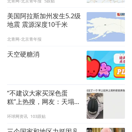
北青网-北京青年报
5跟贴
美国阿拉斯加州发生5.2级
地震 震源深度10千米
北青网-北京青年报
天空硬糖消
“不建议大家买深色蛋
糕”上热搜，网友：天塌
了！
环球网资讯
103跟贴
三个国家和地区力挺因凡