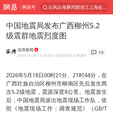
网易号
台风白海豚闭眼浙江上海处于危险半圆
香港宏福苑火灾或由烟头引起
中国地震局发布广西柳州5.2
浙江金华：市民非必要不外出
级震群地震烈度图
网约车司机充电时猝死保险拒赔
中国父女泰国骑摩托车坠崖1死1伤
澎湃新闻
10
白海豚将正面袭击贯穿浙江
2026-05-20 13:29
·北京
·澎湃新闻官方网易号
周末打虎 宋致远被查
2026年5月18日00时21分、21时44分，在
浙江台州《告全体市民书》
广西壮族自治区柳州市柳南区先后发生两
上半年国内居民出游人次34.63亿
次5.2级地震，震源深度8公里。地震发生
刘浩存百花奖开幕式红裙起舞
后，中国地震局派出地震现场工作队，依
万岁山接盘烂尾恒大文旅城
照《地震现场工作：调查规范》（GB/T