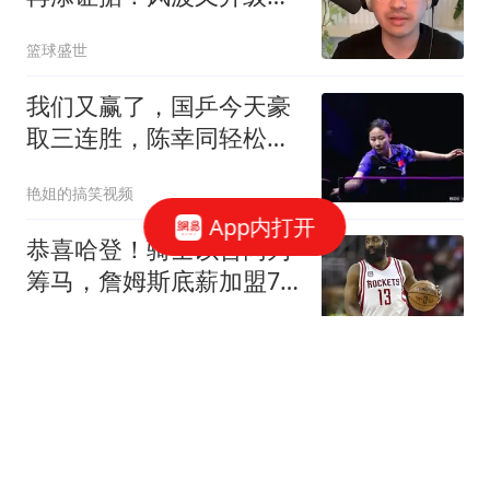
了？
篮球盛世
我们又赢了，国乒今天豪
取三连胜，陈幸同轻松，
球迷认清3个事实
艳姐的搞笑视频
App内打开
恭喜哈登！骑士以合同为
筹马，詹姆斯底薪加盟76
人，东部格局生变
桑葚爱动画
普京上调谈判门槛！俄外
交官摊牌：做好长期战争
准备
完善法