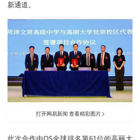
宇树科技中一签需缴款7.54万元
新通道。
国防部：中国军队坚决反制任何闹海挑衅图谋
百花奖开幕式
广东雷州通报特教老师招聘违规事件
两名乘客在飞机上因调节座椅起冲突
女儿为争财产堵门阻挠父亲出殡
夯实基础开新局
打开网易新闻 查看精彩图片
此次合作由QS全球排名第61位的高丽大