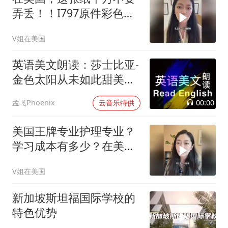
弄丢！！I797原件彩色通
过信一定要保留好，可以
V姐在美国
值590刀
英语美文朗读：莎士比亚-
金色太阳从未如此甜美吻
过
00:00
孟飞Phoenix
云音乐特供
美国王牌专业护理专业？
学习成本有多少？在美国
读护理没有想的那么简单
V姐在美国
新加坡斯坦福国际学校的
特色优势