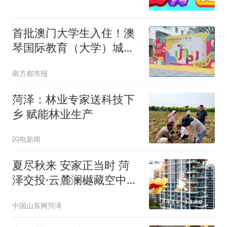
首批澳门大学生入住！澳
琴国际教育（大学）城开
门迎新
南方都市报
菏泽：林业专家送科技下
乡 赋能林业生产
闪电新闻
夏尽秋来 安家正当时 菏
泽交投·云麓澜樾藏空中庭
院 在家坐拥专属秋日自然
中国山东网菏泽
秘境