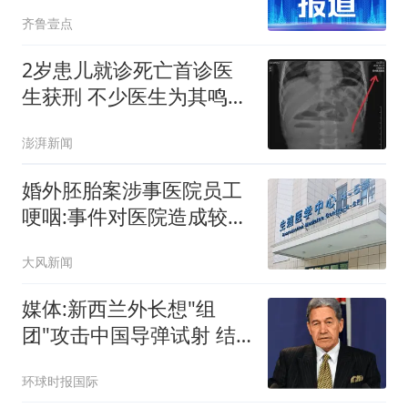
业高质量发展
齐鲁壹点
2岁患儿就诊死亡首诊医
生获刑 不少医生为其鸣不
平
澎湃新闻
婚外胚胎案涉事医院员工
哽咽:事件对医院造成较大
冲击
大风新闻
媒体:新西兰外长想"组
团"攻击中国导弹试射 结
果被打脸
环球时报国际