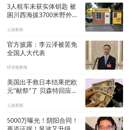
3人租车未获实体钥匙 被
困川西海拔3700米野外10
余小时
上游新闻
官方披露：李云泽被罢免
全国人大代表
经济观察报
美国出手救日本结果把欧
元"献祭"了 贝森特回应质
疑
上游新闻
5000万曝光！阴阳合同！
再添证据！风波又升级