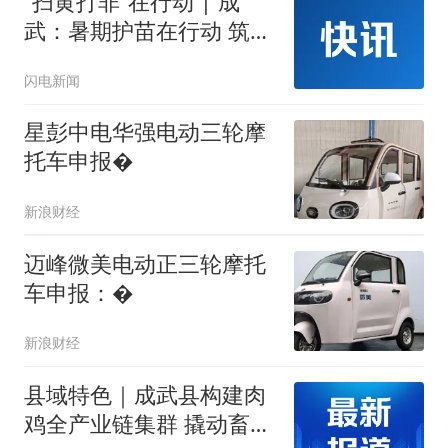
“扫黄打非”在行动 | 成
武：暑期护苗在行动 筑牢
未成年人文化防护网
闪电新闻
星彭中电华强电动三轮摩
托车申报�
新浪财经
迈峰微美电动正三轮摩托
车申报：�
新浪财经
县域特色｜成武县构建肉
鸡全产业链集群 撬动畜牧