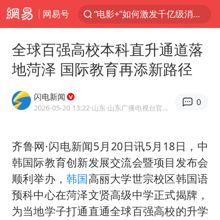
网易号
“电影+”如何激发千亿级消费新活力？
日本试射“战斧”导弹，国防部回应
全球百强高校本科直升通道落
东航：国内客票提前14天免费退改
地菏泽 国际教育再添新路径
台风白海豚中心风力增强
向鹏0-3不敌张本智和
闪电新闻
0
四川宜宾市高县4.9级地震致1人死亡
2026-05-20 13:22
·山东
·山东广播电视台官方APP闪电新闻
超颖电子拟投资20.86亿建设新项目
齐鲁网·闪电新闻5月20日讯5月18日，中
“新疆阿勒泰八月能滑雪”不实
韩国际教育创新发展交流会暨项目发布会
刘国正说向鹏打得很窝囊
顺利举办，
韩国
高丽大学世宗校区韩国语
我国外贸延续良好增长态势
预科中心在菏泽文贤高级中学正式揭牌，
陈幸同晋级WTT横滨冠军赛8强
为当地学子打通直通全球百强高校的升学