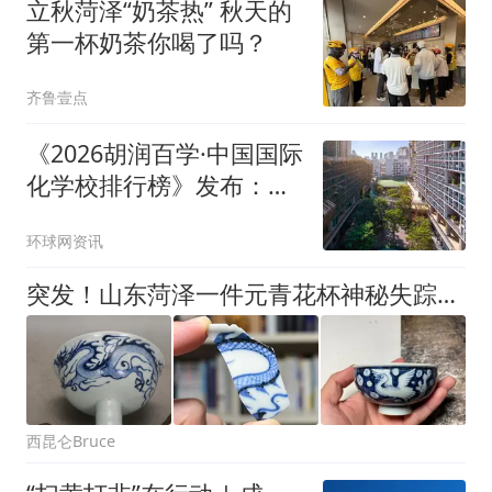
立秋菏泽“奶茶热” 秋天的
第一杯奶茶你喝了吗？
齐鲁壹点
《2026胡润百学·中国国际
化学校排行榜》发布：北
京鼎石学校首次登顶“百
环球网资讯
强”
突发！山东菏泽一件元青花杯神秘失踪，网友：谁干的
西昆仑Bruce