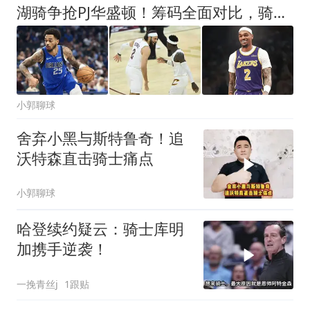
湖骑争抢PJ华盛顿！筹码全面对比，骑士才是独行侠优先合作方
小郭聊球
舍弃小黑与斯特鲁奇！追
沃特森直击骑士痛点
小郭聊球
哈登续约疑云：骑士库明
加携手逆袭！
一挽青丝j
1跟贴