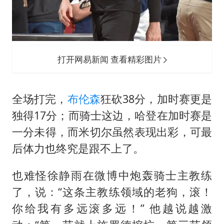
打开网易新闻 查看精彩图片
全场打完，
布伦森
狂砍38分，加时赛更是
独得17分；而骑士这边，哈登在加时赛是
一分未得，而米切尔虽然表现出彩，可最
后体力也终究是跟不上了。
也难怪徐静雨在微博中炮轰骑士主教练
了，说：“这条主教练领域的老狗，滚！
你给我有多远滚多远！” 他越说越激