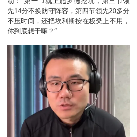
动：“第一节就上施罗德挖坑，第三节领
先14分不换防守阵容，第四节领先20多分
不压时间，还把埃利斯按在板凳上不用，
你到底想干嘛？”