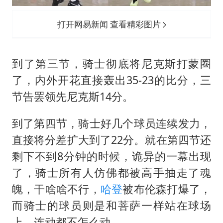
打开网易新闻 查看精彩图片
到了第三节，骑士彻底将尼克斯打蒙圈
了，内外开花直接轰出35-23的比分，三
节告罢领先尼克斯14分。
到了第四节，骑士好几个球员连续发力，
直接将分差扩大到了22分。就在第四节还
剩下不到8分钟的时候，诡异的一幕出现
了，骑士所有人仿佛都被高手抽走了魂
魄，干啥啥不行，
哈登
被
布伦森
打爆了，
而骑士的球员则是和菩萨一样站在球场
上，连动都不怎么动。