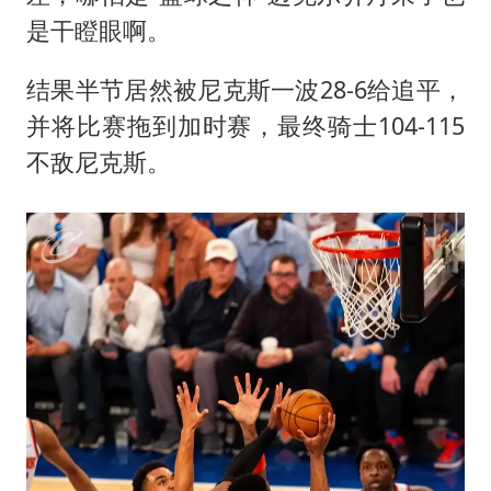
是干瞪眼啊。
结果半节居然被尼克斯一波28-6给追平，
并将比赛拖到加时赛，最终骑士104-115
不敌尼克斯。