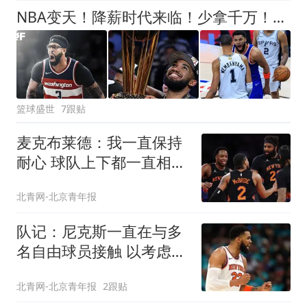
NBA变天！降薪时代来临！少拿千万！他们该认命吗？
篮球盛世
7跟贴
麦克布莱德：我一直保持
耐心 球队上下都一直相信
我
北青网-北京青年报
队记：尼克斯一直在与多
名自由球员接触 以考虑填
补第三中锋位置
北青网-北京青年报
2跟贴