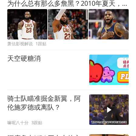
为什么总有那么多詹黑？2010年夏天，詹姆斯一夜之间成了全民公敌
萧佉影视解说
1跟贴
天空硬糖消
骑士队瞄准掘金新翼，阿
伦施罗德或离队？
嘛呢八十分
3跟贴