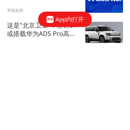
速运行
界面新闻
App内打开
这是"北京卫士"！星钽5X
或搭载华为ADS Pro高阶
驾驶辅助
网易汽车
原来真的有父母不教小孩
常识，网友：一不小心孩
子就没了
另子维爱读史
打虎！中国东方电气集团
有限公司原党组副书记、
董事宋致远被查
中国青年报