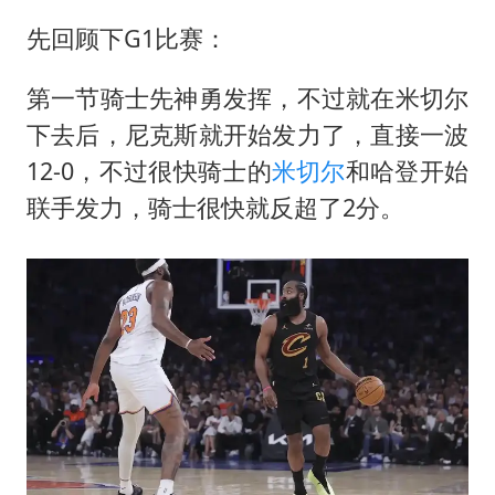
先回顾下G1比赛：
第一节骑士先神勇发挥，不过就在
米切尔
下去后，尼克斯就开始发力了，直接一波
12-0，不过很快骑士的
米切尔
和哈登开始
联手发力，骑士很快就反超了2分。