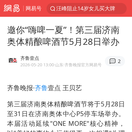
网易号
汪峰阻止14岁女儿买大牌
我国货物贸易进出口超30万亿元
邀你“嗨啤一夏”！第三届济南
河南某医院2.33亿工程串标案细节披露
奥体精酿啤酒节5月28日举办
泰国校园枪击案死亡人数升至7人
王力宏演唱会黄牛带观众藏匿被查获
齐鲁壹点
2
DeepSeek投资宇树科技意味什么
2026-05-20 13:00
·山东
·齐鲁晚报官方网易号
四川宜宾市高县发生4.9级地震
齐鲁晚报·
齐鲁
壹点 王贝艺
国防部：坚决反制任何闹海挑衅图谋
“立秋的第一杯奶茶”又爆单了
第三届济南奥体精酿啤酒节将于5月28日
陕西省委书记赶赴柞水县杏坪镇
至31日在济南奥体中心P5停车场举办。
女孩摆摊卖菌子时收到北大通知书
本届活动延续"ONE MORE"核心精神，