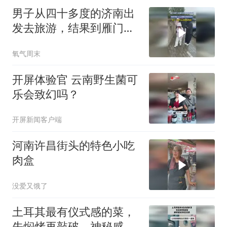
男子从四十多度的济南出
发去旅游，结果到雁门山
山顶被冻得瑟瑟发抖，男
氧气周末
子：不得不说山西是真凉
爽啊
开屏体验官 云南野生菌可
乐会致幻吗？
开屏新闻客户端
河南许昌街头的特色小吃
肉盒
没爱又饿了
土耳其最有仪式感的菜，
先焖烤再敲破，神秘感给