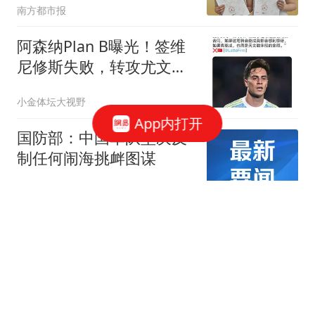
南方都市报
阿森纳Plan B曝光！签维
尼修斯失败，转攻尤文爆
点，转会费或更高
小金体坛大视野
App内打开
国防部：中国军队坚决反
制任何闹海挑衅图谋
新京报
蒙特雷主帅：梅西的假期
也太短了，他难道不想多
歇几天？
懂球帝