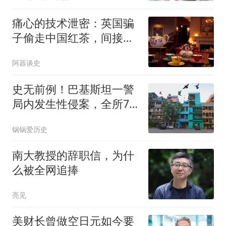
痛心的技术泄密：英国骗
子偷走中国红茶，间接造
成甲午惨败
阿器谈史
史无前例！巴基斯坦一警
局内发生性侵案，全所78
名警察被停职
锅锅爱历史
南大教授的辞职信，为什
么被全网追捧
亮见
美财长曾做空日元如今要