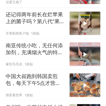
没爱又饿了
还记得两年前长在烂苹果
上的菌子吗？第八代“果菌
王”正式面世！凉拌、炒菜
开屏新闻客户端
1跟贴
都好吃，现开启全网征名
（来源
南亚传统小吃，无任何添
加剂，充满烟火气的特色
美食！
爆笑毛毛虫
1跟贴
中国大叔跑到韩国卖煎
包，每天下午5点才营
业，直言月赚5万很满足
彗星看世界
1跟贴