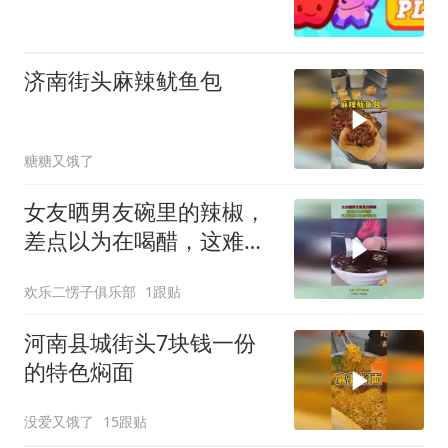
济南街头麻辣鱿鱼包
糖糖又饿了
女友晒男友碗里的辣椒，
差点以为在喝醋，这难道
就叫吃香喝辣的！
欢乐二愣子俱乐部
1跟贴
河南县城街头7块钱一份
的特色焖面
没爱又饿了
15跟贴