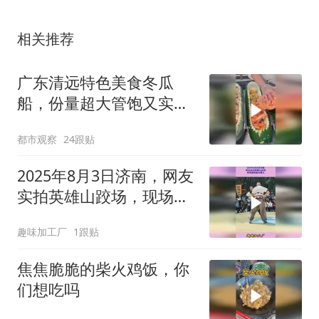
相关推荐
广东清远特色美食冬瓜
船，份量超大管饱又实
在，网友：一餐吃完一个
都市观察
24跟贴
冬瓜餐也是蛮厉害的
2025年8月3日济南，网友
实拍英雄山跤场，现场画
面超有看头
趣味加工厂
1跟贴
焦焦脆脆的柴火鸡饭，你
们想吃吗