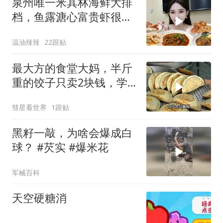
泉州唯一米其林海鲜大排
档，鱼露溏心富贵虾很惊
艳
温油辣辣
22跟贴
最大方的食堂大妈，半斤
重的饺子只卖2块钱，学
生：一个就吃爽了
彗星看世界
1跟贴
黑籽一敲，为啥会爆成白
球？ #芡实 #爆米花
军械百科
天空硬糖消