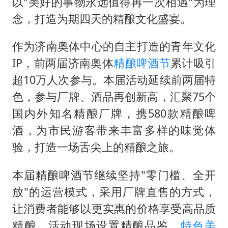
国防部回应日本试射“战斧”导弹
以"美好的事物永远值得再一次相遇"为理
念，打造为期四天的精酿文化盛宴。
曝美拒绝乌增购“爱国者”导弹请求
改名后的“青海拉面”店
作为济南奥体中心的自主打造的青年文化
命案逃犯躲进深山21年活得像野人
IP，前两届济南奥体
精酿啤酒节
累计吸引
东方之约 相约未来
超10万人次参与。本届活动延续前两届特
色，参与厂牌、酒品再创新高，汇聚75个
国内外知名精酿厂牌，携580款精酿啤
酒，为市民游客带来丰富多样的味觉体
验，打造一场舌尖上的精酿之旅。
本届精酿啤酒节继续坚持"零门槛、全开
放"的运营模式，采用厂牌直售的方式，
让消费者能够以更实惠的价格享受高品质
精酿。活动现场设置精酿品鉴、
特色美