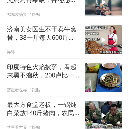
的足足的！
鸭嘴爱搞笑
1跟贴
济南美女医生不干卖牛窝
骨，38一斤每天600斤，
秘方100万都不卖
异环
印度特色火焰披萨，看起
来黑不溜秋，200卢比一
个顾客却排队买
彗星看世界
1跟贴
最大方食堂老板，一锅炖
白菜放140斤猪肉，农民
工：10元就能吃爽
彗星看世界
1跟贴