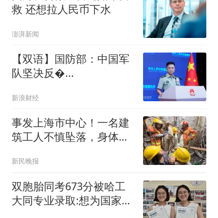
救 还想拉人民币下水
澎湃新闻
【双语】国防部：中国军
队坚决反�...
新浪财经
事发上海市中心！一名建
筑工人不慎坠落，身体被
3根钢筋刺穿，无法移动
新民晚报
双胞胎同考673分被哈工
大同专业录取:想为国家发
展出力