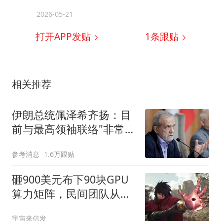
2026-05-21
打开APP发贴
1
条跟贴
相关推荐
伊朗总统佩泽希齐扬：目
前与最高领袖联络"非常困
难"
参考消息
1.6万跟贴
砸900美元布下90块GPU
算力矩阵，民间团队从加
密牢笼中抢回失传20年的
宇宙来信发