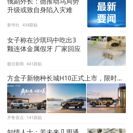
俄副外长：德推动乌局势
升级或致自身陷入灾难
新华社
434跟贴
女子称在沙琪玛中吃出3
颗连体金属假牙 厂家回应
极目新闻
441跟贴
方盒子新物种长城H10正式上市，限时换新价20.18万元起
齐鲁壹点
141跟贴
知情人士：若未来几周通