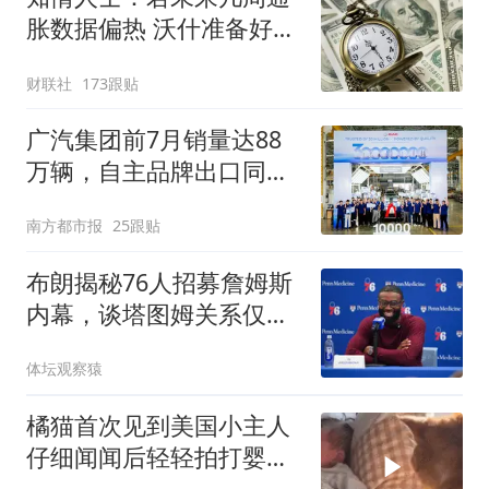
胀数据偏热 沃什准备好加
息
财联社
173跟贴
广汽集团前7月销量达88
万辆，自主品牌出口同比
增130%
南方都市报
25跟贴
布朗揭秘76人招募詹姆斯
内幕，谈塔图姆关系仅剩
尊重
体坛观察猿
橘猫首次见到美国小主人
仔细闻闻后轻轻拍打婴儿
小手