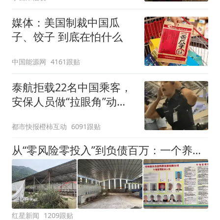
《最终幻想7》手游
媒体：美国制裁中国瓜
子、饺子 到底在怕什么
中国能源网
4161跟贴
泰航拒载22名中国乘客，
安保人员做“拉眼角”动
作，泰国机场最新回应：
都市快报橙柿互动
6091跟贴
拒绝登机决定由航司作
出；亲历者：曾承诺免费
从“零风险零投入”到负债百万：一个养牛项目崩盘后，谁该为农户的贷款买单丨红星调查
改签但没兑现
红星新闻
1209跟贴