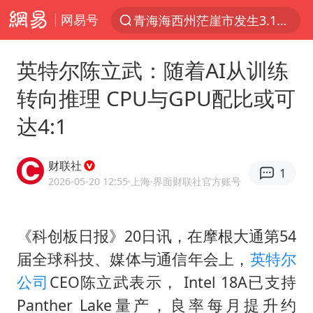
网易号
青海海西州茫崖市发生3.1级地震
以“新”破局 首发经济点亮城市消费活力
英特尔陈立武：随着AI从训练
我国编制完成新版全月地质图
转向推理 CPU与GPU配比或可
台风白海豚登陆地点更新
达4:1
看守所辅警收受10万获刑1年
台风白海豚进入48小时警戒线
财联社
1
吉林一“温度计大楼”读数爆表
2026-05-20 12:55
·上海
·界面财联社官方账号
24小时不关空调 电费会更低吗
宇树科技王兴兴身家有望超200亿元
《科创板日报》20日讯，在摩根大通第54
届全球科技、媒体与通信年会上，
英特尔
村民谈“梅姨”：叫的其实是“媒姨”
公司
CEO陈立武表示， Intel 18A已支持
中国养老床位“三连降”
Panther Lake量产，良率每月提升约