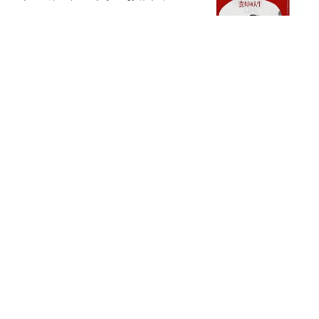
可乐谈情感
东莞民办校补录空出4万
学位！家长们的选择太真
实了
王姐懒人家常菜
广东退休群体感慨：手里
拿着退休金，养老依旧存
在现实压力
普陀动物世界
CBA最新消息，崔永熙抵
达北京，正式签约，新身
份曝光 联手廖三宁
行舟问茶
热搜