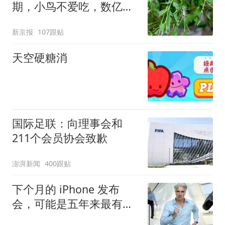
期，小鸟不爱吃，数亿头
小蜂迎战
新京报
107跟贴
天空硬糖消
国际足联：向理事会和
211个会员协会致歉
澎湃新闻
400跟贴
下个月的 iPhone 发布
会，可能是五年来最有
「活人感」的一次