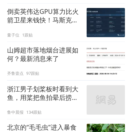
倒卖英伟达GPU算力比火
箭卫星来钱快！马斯克交
出SpaceX首份财报
量子位
1跟贴
山姆超市落地烟台进展如
何？最新消息来了
齐鲁壹点
97跟贴
浙江男子划桨板时看到大
鱼，用桨把鱼拍晕后捞
起；当事人：鱼重7斤6
鲁中晨报
134跟贴
两，做成红烧辣子鱼块，
味道很好
北京的“毛毛虫”进入暴食