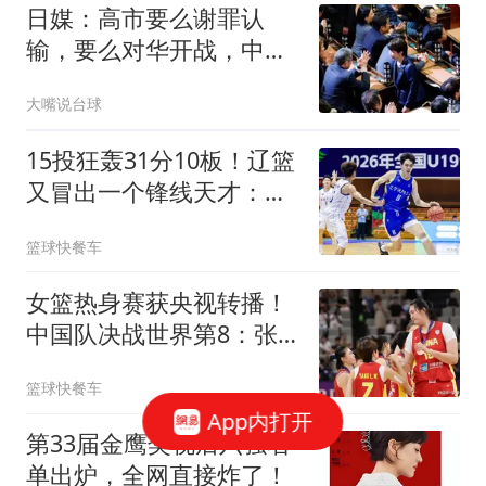
日媒：高市要么谢罪认
输，要么对华开战，中日
矛盾或长期化
大嘴说台球
15投狂轰31分10板！辽篮
又冒出一个锋线天才：他
会是下一个张镇麟吗？
篮球快餐车
女篮热身赛获央视转播！
中国队决战世界第8：张
子宇领衔韩旭缺席
篮球快餐车
App内打开
第33届金鹰奖视后六强名
单出炉，全网直接炸了！