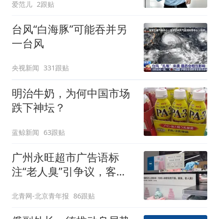
爱范儿
2跟贴
台风“白海豚”可能吞并另
一台风
央视新闻
331跟贴
明治牛奶，为何中国市场
跌下神坛？
蓝鲸新闻
63跟贴
广州永旺超市广告语标
注“老人臭”引争议，客服
回应
北青网-北京青年报
86跟贴