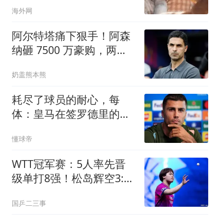
海外网
阿尔特塔痛下狠手！阿森
纳砸 7500 万豪购，两大
天才被逼离队
奶盖熊本熊
耗尽了球员的耐心，每
体：皇马在签罗德里的交
易中失去优势
懂球帝
WTT冠军赛：5人率先晋
级单打8强！松岛辉空3:0
获胜，日本3人晋级
国乒二三事