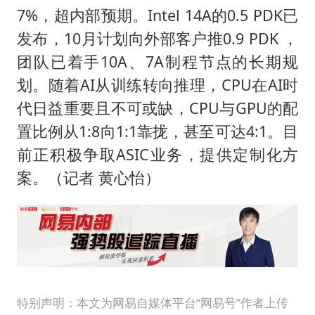
五粮液渠道价一箱上涨近百元
7%，超内部预期。Intel 14A的0.5 PDK已
法国下周开始禁止未经同意的电话营销
发布，10月计划向外部客户推0.9 PDK ，
贵州轮胎子公司获美国退税8136万
团队已着手10A、7A制程节点的长期规
郑国霖回应去景区上班被保安拦下
划。随着AI从训练转向推理，CPU在AI时
代日益重要且不可或缺，CPU与GPU的配
CIA被曝已秘密设立古巴工作组
置比例从1:8向1:1靠拢，甚至可达4:1。目
曝韩足协曾为外籍裁判安排性招待
前正积极争取ASIC业务，提供定制化方
萧敬腾：不忍心让妻子承受生育的苦
案。（记者 黄心怡）
奋进开新局 实干挑大梁
特别声明：本文为网易自媒体平台“网易号”作者上传