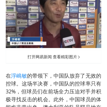
打开网易新闻 查看精彩图片
在
浮嶋敏
的带领下，中国队放弃了无效的
控球。这场半决赛，中国队的控球率只有
32%，但球员们在前场全力压迫对手并积
极寻找反击的机会。此外，中国球员的体