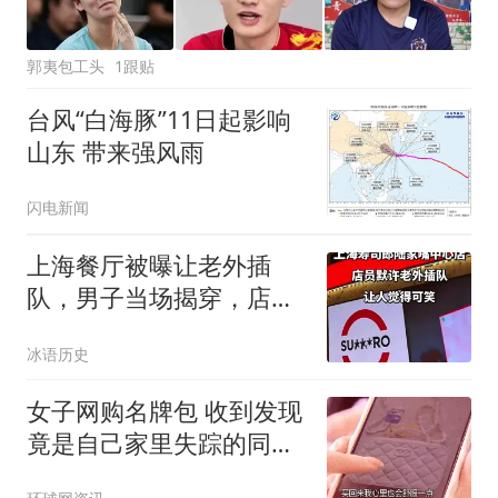
郭夷包工头
1跟贴
台风“白海豚”11日起影响
山东 带来强风雨
闪电新闻
上海餐厅被曝让老外插
队，男子当场揭穿，店员
避而不答，网友炸锅
冰语历史
女子网购名牌包 收到发现
竟是自己家里失踪的同一
只包