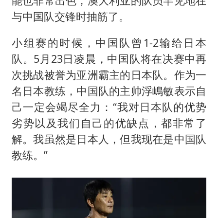
能也非常出色，澳大利亚的队员罕见地在
与中国队交锋时抽筋了。
小组赛的时候，中国队曾1-2输给日本
队。5月23日凌晨，中国队将在决赛中再
次挑战被誉为亚洲霸主的日本队。作为一
名日本教练，中国队的主帅浮嶋敏表示自
己一定会竭尽全力：“我对日本队的优势
劣势以及我们自己的优缺点，都非常了
解。我虽然是日本人，但我现在是中国队
教练。”