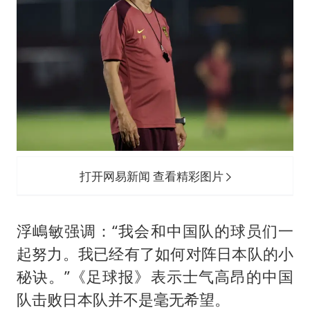
打开网易新闻 查看精彩图片
浮嶋敏强调：“我会和中国队的球员们一
起努力。我已经有了如何对阵日本队的小
秘诀。”《足球报》表示士气高昂的中国
队击败日本队并不是毫无希望。