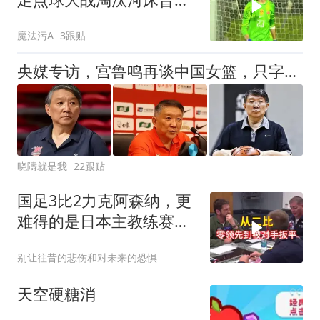
决赛，全场沸腾
魔法污A
3跟贴
央媒专访，宫鲁鸣再谈中国女篮，只字未提李梦，却给李梦提了个醒
晓隯就是我
22跟贴
国足3比2力克阿森纳，更
难得的是日本主教练赛后
的境界
别让往昔的悲伤和对未来的恐惧
天空硬糖消