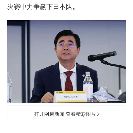
“南湖号”盾构机下线
决赛中力争赢下日本队。
店主称换“青海拉面”招牌后生意更好
习近平心系体育强国建设
打开网易新闻 查看精彩图片