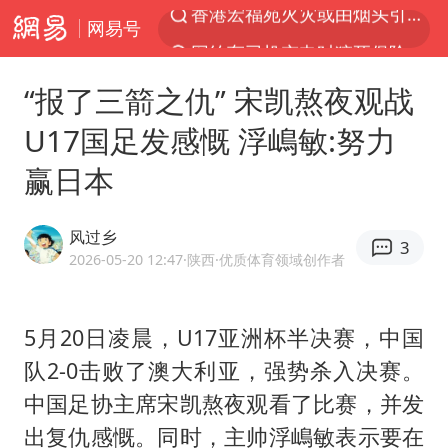
网易号
网约车司机充电时猝死保险拒赔
中国父女泰国骑摩托车坠崖1死1伤
“报了三箭之仇” 宋凯熬夜观战
周末打虎 宋致远被查
U17国足发感慨 浮嶋敏:努力
白海豚将正面袭击贯穿浙江
赢日本
浙江台州《告全体市民书》
多个明星演唱会取消
风过乡
3
男孩参加珠心算比赛气定神闲
2026-05-20 12:47
·陕西
·优质体育领域创作者
陕西柞水泥石流已致2死 仍有1人失联
牛群和施拉普纳33年后重逢
5月20日凌晨，U17亚洲杯半决赛，中国
队2-0击败了澳大利亚，强势杀入决赛。
上半年国内居民出游人次34.63亿
中国足协主席宋凯熬夜观看了比赛，并发
刘浩存百花奖开幕式红裙起舞
出复仇感慨。同时，主帅
浮嶋敏
表示要在