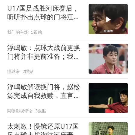
U17国足战胜河床赛后，
听听扑出点球的门将江宇
涵和浮嶋敏怎么说
我们的主场
5跟贴
浮嶋敏：点球大战前更换
门将并非提前准备；我对
决赛抱有期待
懂球帝
2跟贴
浮嶋敏解读换门将，赵松
源完成自我救赎，直言阿
森纳本是最大对手
阿嚼影视评论
3跟贴
太刺激！慢镜还原U17国
足点球大战淘汰河床晋级