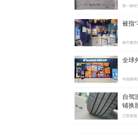
第一财经资讯
被指
南方都市报 2
全球
中国新闻周刊
自驾
铺换
江西晨报 20