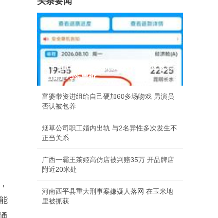
头条要闻
男子在12306上买机票因行程有变退票
被扣了75%票价
富婆带资进组给自己硬加60多场吻戏 男演员
否认被包养
烟草公司职工婚内出轨 与2名异性多次发生不
正当关系
广西一霸王茶姬高仿店被判赔35万 开品牌店
附近20米处
一，
河南西平县重大刑事案嫌疑人落网 在玉米地
能
里被抓获
的通