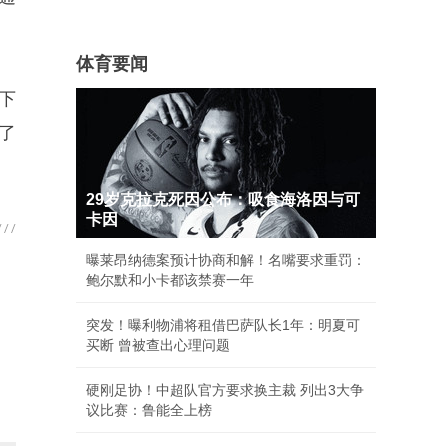
体育要闻
下
供了
29岁克拉克死因公布：吸食海洛因与可
卡因
曝莱昂纳德案预计协商和解！名嘴要求重罚：
鲍尔默和小卡都该禁赛一年
突发！曝利物浦将租借巴萨队长1年：明夏可
买断 曾被查出心理问题
硬刚足协！中超队官方要求换主裁 列出3大争
议比赛：鲁能全上榜