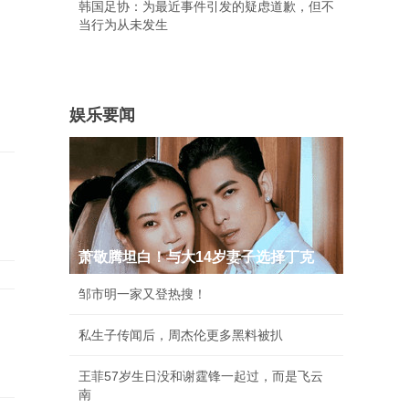
韩国足协：为最近事件引发的疑虑道歉，但不
当行为从未发生
娱乐要闻
萧敬腾坦白！与大14岁妻子选择丁克
邹市明一家又登热搜！
私生子传闻后，周杰伦更多黑料被扒
王菲57岁生日没和谢霆锋一起过，而是飞云
南