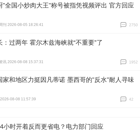
厨"全国小炒肉大王"称号被指凭视频评出 官方回应
 2026-08-05 18:26:41
2750
跟贴
2750
长：过两年 霍尔木兹海峡就“不重要”了
 2026-08-08 15:37:31
1952
跟贴
1952
国家和地区力挺因凡蒂诺 墨西哥的"反水"耐人寻味
26-08-08 11:57:39
42
跟贴
42
24小时开着反而更省电？电力部门回应