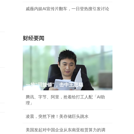
戚薇内娱AI宣传片翻车，一日登热搜引发讨论
财经要闻
一枚“回旋镖”，击中王思聪
腾讯、字节、阿里，抢着给打工人配「AI助
理」
凌晨，突然下挫！美存储巨头跳水
美国发起对中国企业从东南亚租赁算力的调