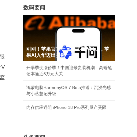
数码要闻
刚刚！苹果官宣千问正式接入Mac，苹
果AI入华迈出关键一步
持眼
rV
开学季变涨价季！中国迎最贵装机潮：高端笔
记本逼近5万元大关
康监
鸿蒙电脑HarmonyOS 7 Beta推送：沉浸光感
与小艺慧记升级
内存供应遇阻 iPhone 18 Pro系列量产受限