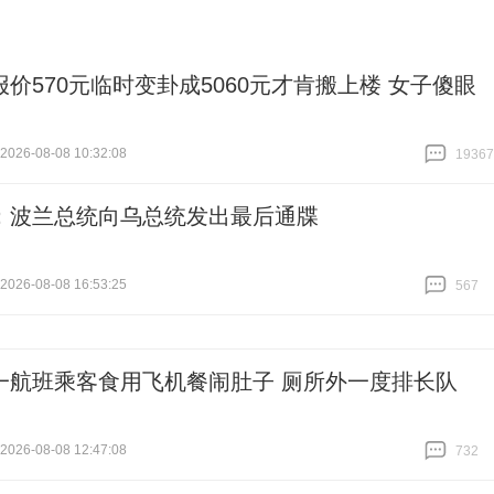
报价570元临时变卦成5060元才肯搬上楼 女子傻眼
26-08-08 10:32:08
19367
跟贴
19367
：波兰总统向乌总统发出最后通牒
26-08-08 16:53:25
567
跟贴
567
一航班乘客食用飞机餐闹肚子 厕所外一度排长队
26-08-08 12:47:08
732
跟贴
732