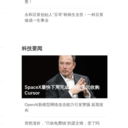
查！
永和豆浆创始人“豆哥”林炳生去世：一杯豆浆
做成一生事业
科技要闻
SpaceX最快下周完成600亿美元收购
店
Cursor
OpenAI新模型网络攻击能力引发警惕 延期发
布
突然涨价，"只收电费钱"的梁文锋，变了吗