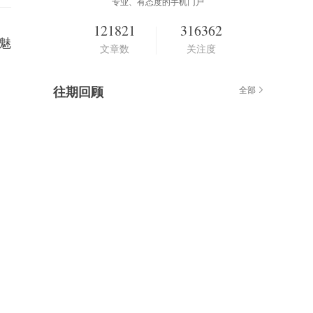
专业、有态度的手机门户
121821
316362
，魅
文章数
关注度
往期回顾
全部