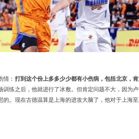
伤情：
打到这个份上多多少少都有小伤病，包括北京，肯
场训练之后，他就进行了冰敷。但肯定问题不大，因为卢
慰的。现在古德温算是上海的进攻大脑了，他对于上海至