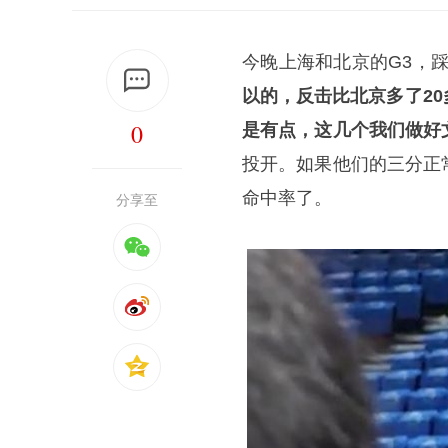
今晚上海和北京的G3，
以的，反击比北京多了2
0
是有点，这几个我们做好
投开。如果他们的三分正
命中率了。
分享至