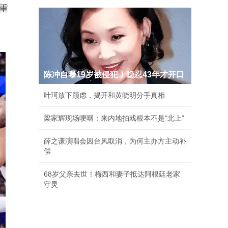
重
陈冲自曝19岁被侵犯！隐忍43年才开口
叶珂放下顾虑，揭开和黄晓明分手真相
梁家辉现场哽咽：来内地拍戏根本不是“北上”
薛之谦演唱会因台风取消，为何主办方主动补
偿
68岁父亲去世！梅西和妻子抵达阿根廷老家
守灵