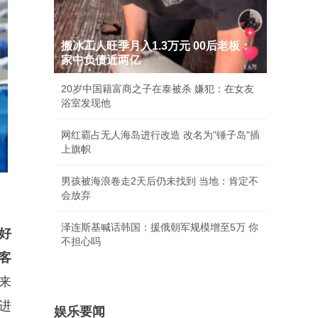
搬冰工人旺季月入1.3万元 00后老板：
家中负债近两亿
20岁中国籍富商之子在泰被杀 嫌犯：在女友
浴室发现他
网红霸占无人海岛进行改造 改名为"锤子岛"插
上旗帜
男孩被海浪卷走2天后仍未找到 当地：肯定不
会放弃
泽连斯基喊话韩国：援俄朝军规模增至5万 你
好
不担心吗
客
来
进
娱乐要闻