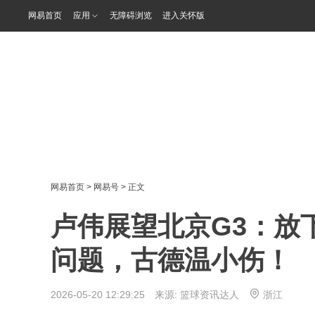
网易首页
应用
无障碍浏览
进入关怀版
网易首页
>
网易号
> 正文
卢伟展望北京G3：放
问题，古德温小伤！
2026-05-20 12:29:25 来源:
篮球资讯达人
浙江