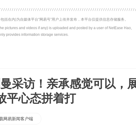
包括在内)为自媒体平台“网易号”用户上传并发布，本平台仅提供信息存储服务。
the pictures and videos if any) is uploaded and posted by a user of NetEase Hao,
nly provides information storage services.
1蒯曼采访！亲承感觉可以，
放平心态拼着打
载网易新闻客户端