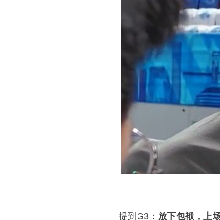
提到G3：
放下包袱，上