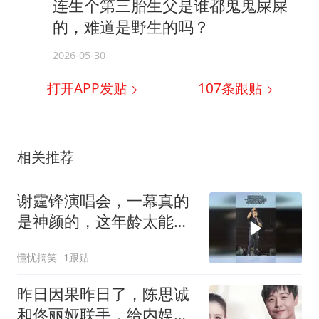
连生个第三胎生父是谁都鬼鬼屎屎
的，难道是野生的吗？
2026-05-30
打开APP发贴
107
条跟贴
相关推荐
谢霆锋演唱会，一幕真的
是神颜的，这年龄太能打
了
懂忧搞笑
1跟贴
昨日因果昨日了，陈思诚
和佟丽娅联手，给内娱离