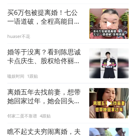
买6万包被提离婚！七公
一语道破，全程高能目瞪
口呆
huaser不花
婚等于没离？看到陈思诚
卡点庆生、股权给佟丽
娅，才懂成年人体面
嗑娱时间
1跟贴
离婚五年去找前妻，想带
她回家过年，她会回头
吗？
邻家二蛋不靠谱
4跟贴
瞧不起丈夫穷闹离婚，夫