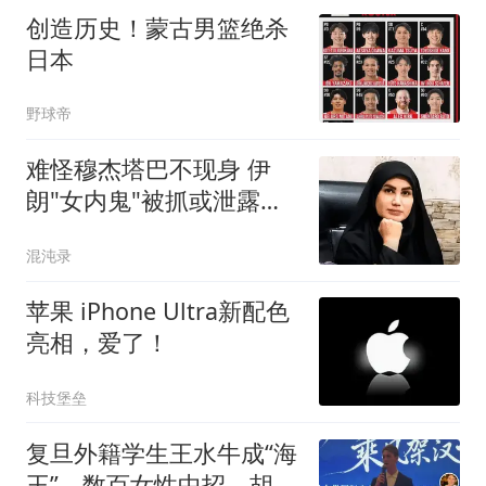
创造历史！蒙古男篮绝杀
日本
野球帝
难怪穆杰塔巴不现身 伊
朗"女内鬼"被抓或泄露大
量机密
混沌录
苹果 iPhone Ultra新配色
亮相，爱了！
科技堡垒
复旦外籍学生王水牛成“海
王”，数百女性中招，胡锡