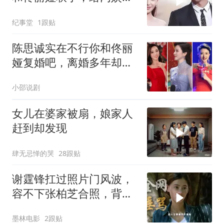
婚夫妻上了一课
纪事堂
1跟贴
陈思诚实在不行你和佟丽
娅复婚吧，离婚多年却生
日零点准时送祝福
小邵说剧
女儿在婆家被扇，娘家人
赶到却发现
肆无忌惮的哭
28跟贴
谢霆锋扛过照片门风波，
容不下张柏芝合照，背后
真相曝光
墨林电影
2跟贴