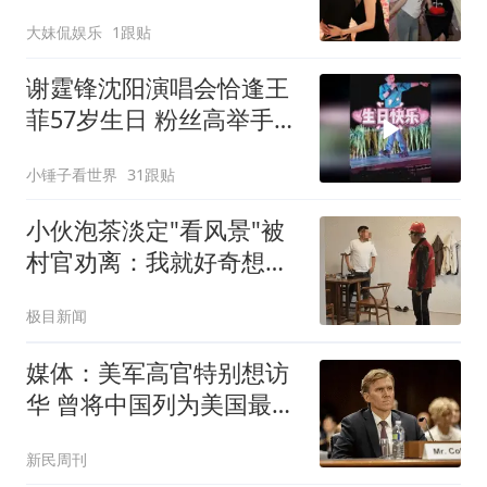
颊，姐妹董璇送祝福
大妹侃娱乐
1跟贴
谢霆锋沈阳演唱会恰逢王
菲57岁生日 粉丝高举手幅
谢霆锋见后笑意温柔
小锤子看世界
31跟贴
小伙泡茶淡定"看风景"被
村官劝离：我就好奇想看
台风
极目新闻
媒体：美军高官特别想访
华 曾将中国列为美国最大
威胁
新民周刊