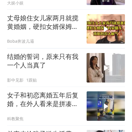
大娱小娱
丈母娘住女儿家两月就搅
黄婚姻，硬扣女婿保姆有
染翻车，雨姐怒怼
Boba奔波儿灞
结婚的誓词，原来只有我
一个人当真了
影中见影
1跟贴
女子和初恋离婚五年后复
婚，在外人看来是拼凑出
来的一家人，可日子是自
科教聚焦
己过的