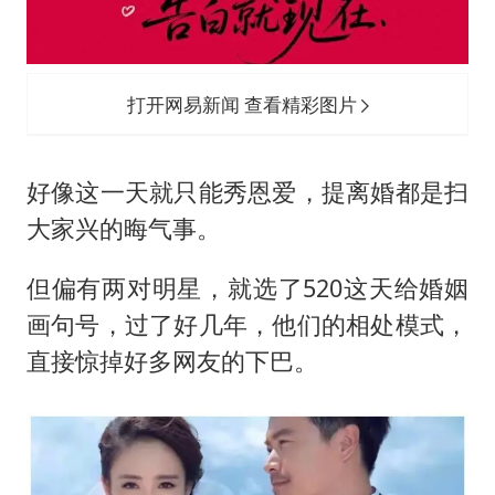
5万小车卖不动 微型代步车集体遇冷
科创50指数跌幅扩大至2%
周星驰妈妈现身香港首映礼
打开网易新闻 查看精彩图片
白海豚路径图
56岁刘奕君跟13岁女儿合跳
好像这一天就只能秀恩爱，提离婚都是扫
大疆错失宇树
大家兴的晦气事。
从科技创新看开局起步的时与势
但偏有两对明星，就选了520这天给婚姻
画句号，过了好几年，他们的相处模式，
直接惊掉好多网友的下巴。