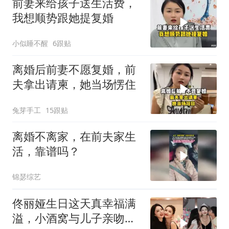
前妻来给孩子送生活费，
我想顺势跟她提复婚
小似睡不醒
6跟贴
离婚后前妻不愿复婚，前
夫拿出请柬，她当场愣住
兔芽手工
15跟贴
离婚不离家，在前夫家生
活，靠谱吗？
锦瑟综艺
佟丽娅生日这天真幸福满
溢，小酒窝与儿子亲吻脸