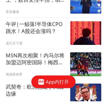
进澄清他与复旦大学关系
东东趣谈
午评|一鲸落!半导体CPO
跳水！A股还会涨吗？
龙行天下虎
MSN再次相聚！内马尔将
加盟迈阿密国际！梅西将
复刻巴萨三叉戟！
海浪星体育
App内打开
武契奇：欧洲已处于大战
边缘
吉刻新闻