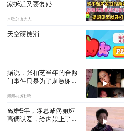
家拆迁又要复婚
木歌总攻大人
天空硬糖消
据说，张柏芝当年的合照
门事件只是为了刺激谢霆
锋，自从那挡事爆
鑫鑫动漫社啊
离婚5年，陈思诚佟丽娅
高调认爱，给内娱上了一
课