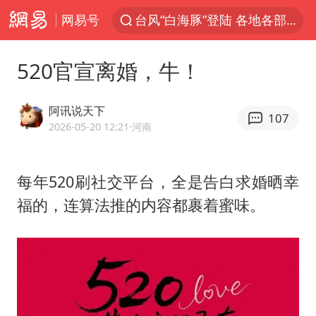
网易号
台风“白海豚”登陆 各地各部门全力应对
部分银行上调存款利率
520官宣离婚，牛！
小沈阳加盟《披荆斩棘》
新疆生产建设兵团生态环境局原局长被查
阿讯说天下
107
朱一龙的鼻子怎么了
2026-05-20 12:21
·河南
上海暴雨已致多处积水
每年520刷社交平台，全是告白求婚晒幸
三预警齐发 11个省份有大到暴雨
福的，连算法推的内容都裹着蜜味。
上海地铁4条线路全线停运
上海鼓励居家办公
4.2平卫生间补漏注胶花1.55万
国乒连续两站无缘冠军