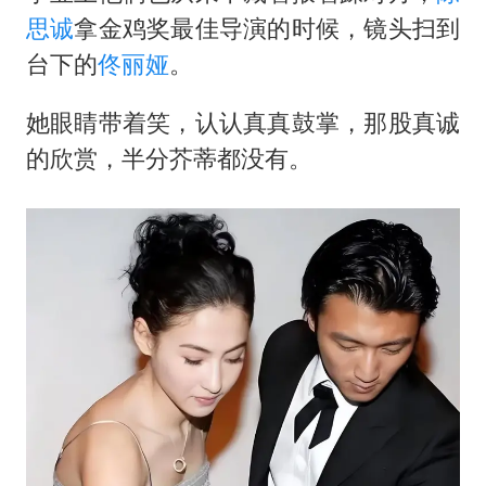
思诚
拿金鸡奖最佳导演的时候，镜头扫到
台下的
佟丽娅
。
她眼睛带着笑，认认真真鼓掌，那股真诚
的欣赏，半分芥蒂都没有。