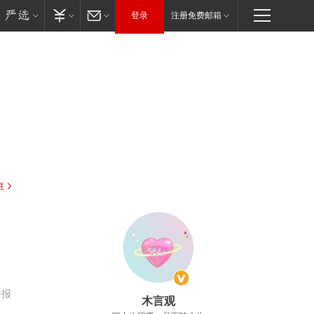
登录
注册免费邮箱
驻
，
举报
木言观