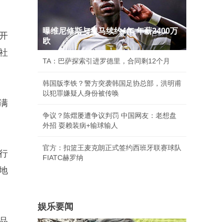
曝维尼修斯与皇马续约4年 年薪2400万
开
欧
社
TA：巴萨探索引进罗德里，合同剩12个月
韩国版李铁？警方突袭韩国足协总部，洪明甫
以犯罪嫌疑人身份被传唤
满
争议？陈熠屡遭争议判罚 中国网友：老想盘
外招 耍赖装病+输球输人
官方：扣篮王麦克朗正式签约西班牙联赛球队
行
FIATC赫罗纳
地
娱乐要闻
品