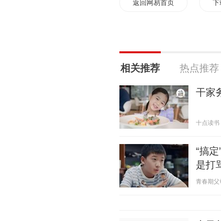
返回网易首页
下
相关推荐
热点推荐
干家
十点读书 20
“搞
是打
青春期父母成