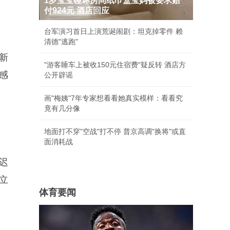
1岁宝宝碰坏房间纸巾盒宝妈被要求赔
付924元 酒店回应
台军演习首日上演荒诞闹剧：坦克掉零件 赖
清德"逃跑"
新
"游客睡车上被收150元住宿费"疑反转 酒店方
感
公开辟谣
画"梅姨"7年专家想看看她真实模样：看看究
竟有几分像
地面打不穿"空战"打不停 普京高调"换将"或直
面消耗战
迟
立
体育要闻