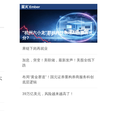
"杭州六小龙"群核科技物理AI故事有水
分?
果链下岗再就业
加息，突变！美联储，最新发声！美股全线下
跌
布局“黄金赛道”！国元证券重构券商服务科创
不
底层逻辑
39万亿美元，风险越来越高了！