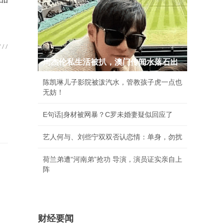
周杰伦私生活被扒，澳门传闻水落石出
陈凯琳儿子影院被泼汽水，管教孩子虎一点也
无妨！
E句话|身材被网暴？C罗未婚妻疑似回应了
艺人何与、刘些宁双双否认恋情：单身，勿扰
荷兰弟遭“河南弟”抢功 导演，演员证实亲自上
阵
财经要闻