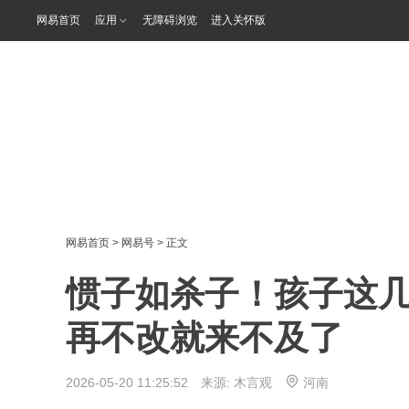
网易首页
应用
无障碍浏览
进入关怀版
网易首页
>
网易号
> 正文
惯子如杀子！孩子这
再不改就来不及了
2026-05-20 11:25:52 来源:
木言观
河南