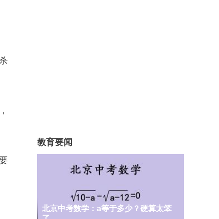
杀
，
教育要闻
要
北京中考数学：a等于多少？硬算太笨
。
了