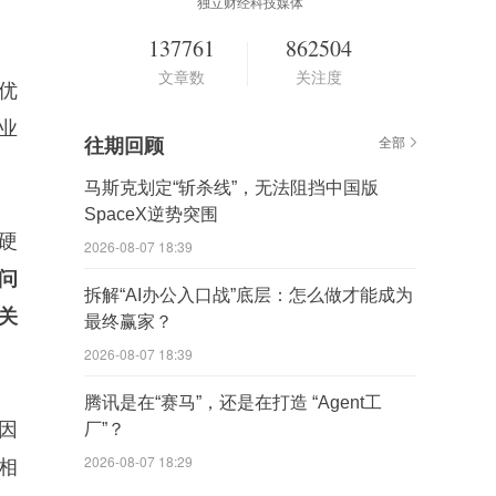
独立财经科技媒体
137761
862504
文章数
关注度
优
业
往期回顾
全部
马斯克划定“斩杀线”，无法阻挡中国版
SpaceX逆势突围
硬
2026-08-07 18:39
问
拆解“AI办公入口战”底层：怎么做才能成为
关
最终赢家？
2026-08-07 18:39
腾讯是在“赛马”，还是在打造 “Agent工
因
厂”？
2026-08-07 18:29
相