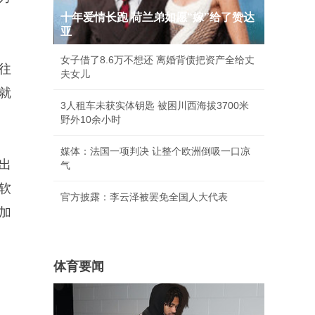
十年爱情长跑 荷兰弟如愿“嫁”给了赞达
亚
女子借了8.6万不想还 离婚背债把资产全给丈
往
夫女儿
就
3人租车未获实体钥匙 被困川西海拔3700米
野外10余小时
媒体：法国一项判决 让整个欧洲倒吸一口凉
出
气
软
官方披露：李云泽被罢免全国人大代表
加
体育要闻