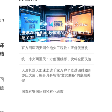
n
腾讯WorkBuddy领跑AI办公 阿里字节
急了?
译
官方回应西安国企拖欠工程款：正督促整改
结
统一冰火两重天：方便面独撑，饮料全面失速
人形机器人加速走进千家万户？走进四维图新
亦庄大厦，揭开具身智能“文武兼备”的底层关
回
键
信
国泰君安国际拟私有化退市