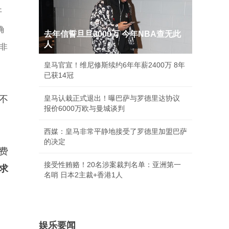
开
确
去年信誓旦旦3000万 今年NBA查无此
人
“非
皇马官宣！维尼修斯续约6年年薪2400万 8年
已获14冠
不
皇马认栽正式退出！曝巴萨与罗德里达协议
报价6000万欧与曼城谈判
西媒：皇马非常平静地接受了罗德里加盟巴萨
的决定
费
接受性贿赂！20名涉案裁判名单：亚洲第一
追求
名哨 日本2主裁+香港1人
娱乐要闻