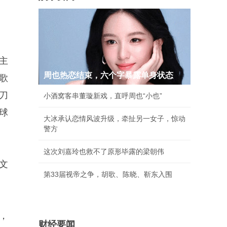
主
周也热恋结束，六个字暴露单身状态
歌
剪刀
小酒窝客串董璇新戏，直呼周也“小也”
全球
大冰承认恋情风波升级，牵扯另一女子，惊动
警方
这次刘嘉玲也救不了原形毕露的梁朝伟
文
第33届视帝之争，胡歌、陈晓、靳东入围
现，
财经要闻