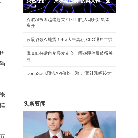
、
突然涨价，"只收电费钱"的梁文锋，变
了吗
谷歌AI帝国越建越大 打江山的人却开始集体
离开
凌晨谷歌AI地震！4位大牛离职 CEO退居二线
历
库克卸任后的苹果发布会，哪些硬件最值得关
注
码
DeepSeek预告API价格上涨：“预计涨幅较大”
能
头条要闻
模
0万