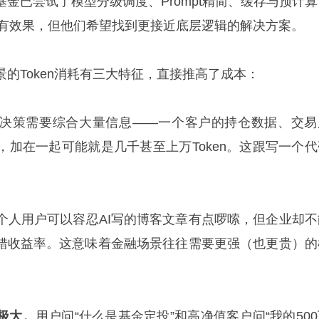
金已尝试了模型分级调度、Prompt精简、缓存与预计算
虽有效果，但他们希望找到更接近底层逻辑的解决方案。
的Token消耗有三大特征，直接推高了成本：
决策需要综合⼤量信息——⼀个客户的持仓数据、交易
，加在⼀起可能就是⼏千甚⾄上万Token。这跟写⼀个代
个人用户可以容忍AI写的博客文章有点啰嗦，但企业却不
算错收益率。这意味着金融场景往往需要更强（也更贵）的
。
极大。
用户问“什么是基金定投”和高净值客户问“我的50