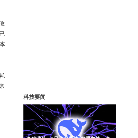
改
”已
本
耗
常
科技要闻