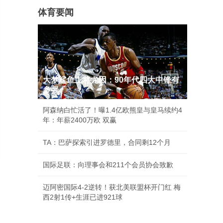
体育要闻
大梦鲨鱼上将尤因：90年代四大中锋有
多强
阿森纳白忙活了！曝1.4亿欧熊皇与皇马续约4
年：年薪2400万欧 双赢
TA：巴萨探索引进罗德里，合同剩12个月
国际足联：向理事会和211个会员协会致歉
迈阿密国际4-2逆转！获北美联盟杯开门红 梅
西2射1传+生涯已进921球