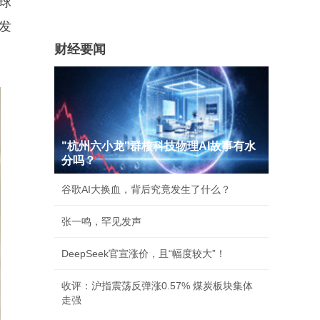
球
发
财经要闻
"杭州六小龙"群核科技物理AI故事有水
分吗？
谷歌AI大换血，背后究竟发生了什么？
张一鸣，罕见发声
DeepSeek官宣涨价，且“幅度较大”！
收评：沪指震荡反弹涨0.57% 煤炭板块集体
走强