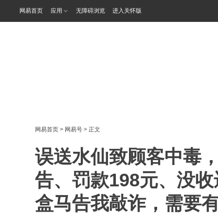
网易首页
应用
无障碍浏览
进入关怀版
网易首页
>
网易号
> 正文
误送水仙致顾客中毒
告、罚款198元、没收
盒马告我敲诈，需要