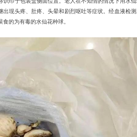
标识印于包装盒侧面位置。老人在不知情的情况下用水仙
继出现头疼、肚疼、头晕和剧烈呕吐等症状。经血液检测
误食的为有毒的水仙花种球。