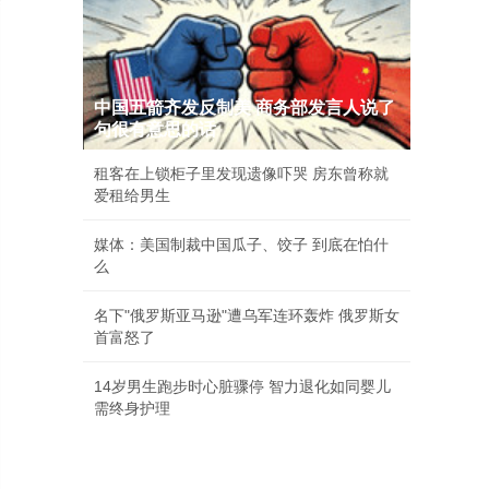
中国五箭齐发反制美 商务部发言人说了
句很有意思的话
租客在上锁柜子里发现遗像吓哭 房东曾称就
爱租给男生
媒体：美国制裁中国瓜子、饺子 到底在怕什
么
名下"俄罗斯亚马逊"遭乌军连环轰炸 俄罗斯女
首富怒了
14岁男生跑步时心脏骤停 智力退化如同婴儿
需终身护理