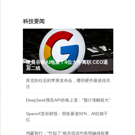
科技要闻
凌晨谷歌AI地震！4位大牛离职 CEO退
居二线
库克卸任后的苹果发布会，哪些硬件最值得关
注
DeepSeek预告API价格上涨：“预计涨幅较大”
SpaceX首份财报：营收暴涨92%，AI狂烧千
亿
鸿蒙智行："竹知了"相关投诉均有明确侵权事