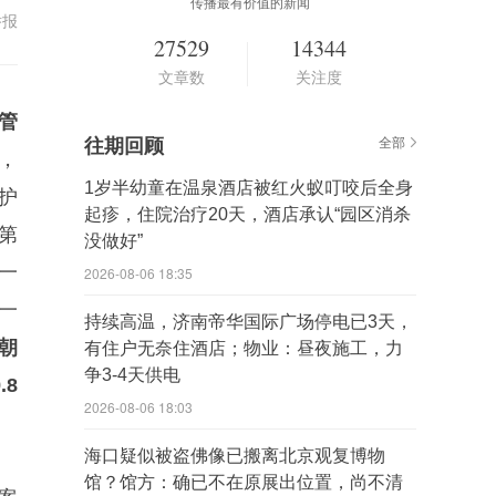
传播最有价值的新闻
举报
27529
14344
文章数
关注度
管
往期回顾
全部
，
1岁半幼童在温泉酒店被红火蚁叮咬后全身
护
起疹，住院治疗20天，酒店承认“园区消杀
第
没做好”
一
2026-08-06 18:35
一
持续高温，济南帝华国际广场停电已3天，
朝
有住户无奈住酒店；物业：昼夜施工，力
争3-4天供电
8
2026-08-06 18:03
海口疑似被盗佛像已搬离北京观复博物
馆？馆方：确已不在原展出位置，尚不清