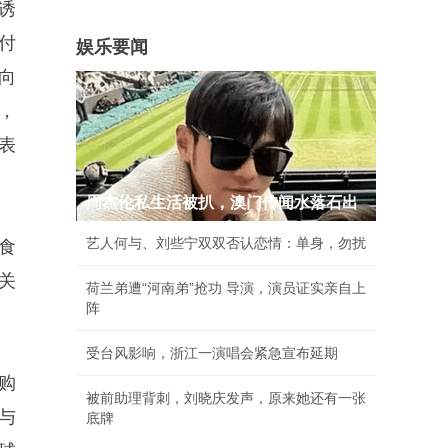
诱
付
娱乐要闻
向
，
表
周杰伦私生活被扒，澳门传闻水落石出
艺人何与、刘些宁双双否认恋情：单身，勿扰
食
关
荷兰弟遭“河南弟”抢功 导演，演员证实亲自上
阵
受台风影响，浙江一演唱会紧急宣布延期
购
被前助理背刺，刘晓庆发声，原来她还有一张
与
底牌