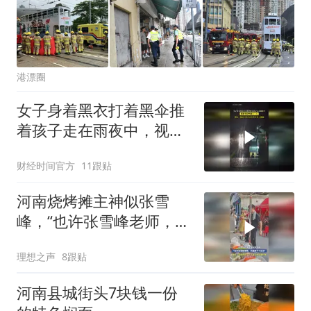
港漂圈
女子身着黑衣打着黑伞推
着孩子走在雨夜中，视频
车险些撞上二人！
财经时间官方
11跟贴
河南烧烤摊主神似张雪
峰，“也许张雪峰老师，只
是换了个活法”
理想之声
8跟贴
河南县城街头7块钱一份