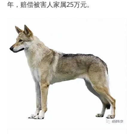
胡彦斌获《歌手2026》歌王
年，赔偿被害人家属25万元。
U17国足三连胜晋级明日之星半决赛
美股存储板块集体大跌
东航：国内客票提前14天免费退改
名创优品回应女子吐槽内裤质量差
日本试射“战斧”导弹，国防部回应
夯实基础开新局