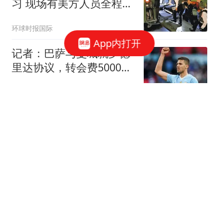
习 现场有美方人员全程观
察
环球时报国际
App内打开
记者：巴萨与曼城就罗德
里达协议，转会费5000万
欧
懂球帝
大非农数据炸了
贩财局
看完U17国足3‑1点杀河
床！不得不承认5个事
实，决赛再战阿森纳！