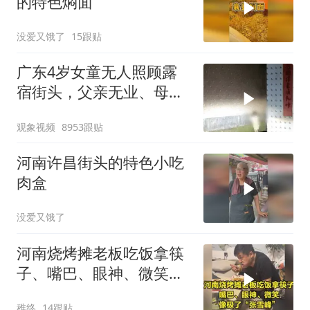
的特色焖面
没爱又饿了
15跟贴
广东4岁女童无人照顾露
宿街头，父亲无业、母亲
离家、爷爷丧失劳动能
观象视频
8953跟贴
力，当地多部门介入
河南许昌街头的特色小吃
肉盒
没爱又饿了
河南烧烤摊老板吃饭拿筷
子、嘴巴、眼神、微笑，
像极了“张雪峰”
稚终
14跟贴