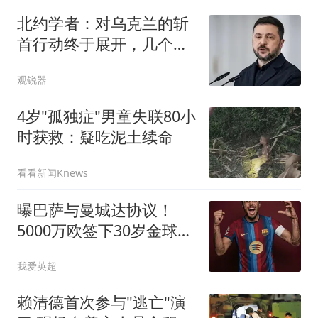
北约学者：对乌克兰的斩
首行动终于展开，几个月
内乌或将投降
观锐器
4岁"孤独症"男童失联80小
时获救：疑吃泥土续命
看看新闻Knews
曝巴萨与曼城达协议！
5000万欧签下30岁金球先
生，计划5天后到队
我爱英超
赖清德首次参与"逃亡"演