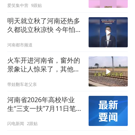
爱笑集中营
9跟贴
明天就立秋了河南还热多
久都说立秋凉快 今年怕是
个例外，先别急着收凉席
河南都市频道
火车开进河南省，窗外的
景象让人惊呆了，其他省
份很难看到
带娃翻车老父亲
河南省2026年高校毕业
生“三支一扶”7月11日笔试
成绩作废 将于8月22日重
闪电新闻
2跟贴
新笔试