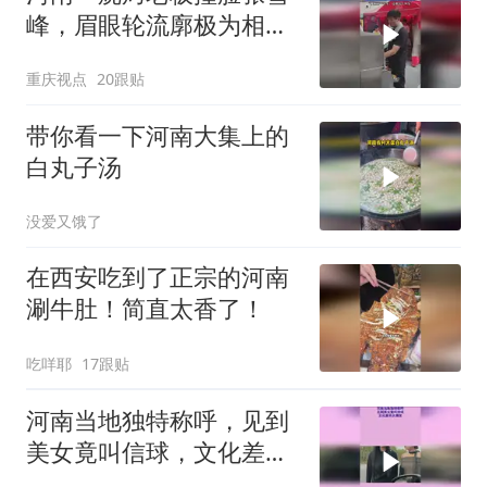
峰，眉眼轮流廓极为相
似“他俩同一年生，还都有
重庆视点
20跟贴
个闺女”
带你看一下河南大集上的
白丸子汤
没爱又饿了
在西安吃到了正宗的河南
涮牛肚！简直太香了！
吃咩耶
17跟贴
河南当地独特称呼，见到
美女竟叫信球，文化差异
太搞笑