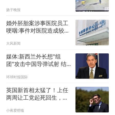
扬子晚报
婚外胚胎案涉事医院员工
哽咽:事件对医院造成较大
冲击
大风新闻
媒体:新西兰外长想"组
团"攻击中国导弹试射 结
果被打脸
环球时报国际
英国新首相太猛了！上任
两周让工党起死回生，英
国人被惊到了
小蒋爱唠嗑