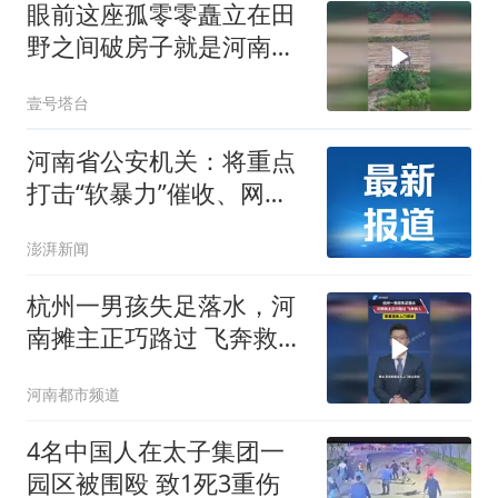
眼前这座孤零零矗立在田
野之间破房子就是河南省
汝阳县首位女县长
壹号塔台
河南省公安机关：将重点
打击“软暴力”催收、网暴
等十类新型黑恶犯罪
澎湃新闻
杭州一男孩失足落水，河
南摊主正巧路过 飞奔救
人，家属连夜上门感谢
河南都市频道
4名中国人在太子集团一
园区被围殴 致1死3重伤