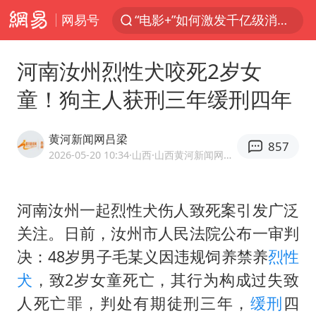
网易号
“电影+”如何激发千亿级消费新活力？
全球首个长时储能一体化产业园量产
河南汝州烈性犬咬死2岁女
台风白海豚已进入24小时警戒线
童！狗主人获刑三年缓刑四年
秋天的第一杯奶茶怎么选
上海：台风白海豚或将带来龙卷风
黄河新闻网吕梁
857
四川宜宾高县4.9级地震致1死
2026-05-20 10:34
·山西
·山西黄河新闻网传媒有限责任公司吕梁分公司官方账号
中国女篮70-67险胜尼日利亚女篮
河南汝州一起烈性犬伤人致死案引发广泛
中巨芯：上半年归母净利润1405.77万元
关注。日前，汝州市人民法院公布一审判
38岁演员求职万岁山NPC成功
决：48岁男子毛某义因违规饲养禁养
烈性
胜宏科技：股票交易异常波动
犬
，致2岁女童死亡，其行为构成过失致
国乒男单横滨冠军赛全军覆没
人死亡罪，判处有期徒刑三年，
缓刑
四