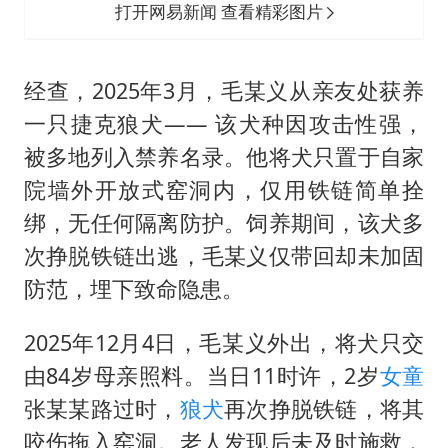
打开网易新闻 查看精彩图片
经查，2025年3月，毛某义从亲友处获养
一只捷克狼犬—— 该犬种因攻击性强，
被多地列入禁养名录。他将犬只置于自家
院墙外开放式窑洞内，仅用铁链简单拴
绑，无任何隔离防护。饲养期间，该犬多
次挣脱铁链出逃，毛某义仅带回却未加固
防范，埋下致命隐患。
2025年12月4日，毛某义外出，将犬只交
由84岁母亲照料。当日11时许，2岁
女童
张某某路过时，
狼犬
再次挣脱铁链，将其
咬伤拖入窑洞。老人发现后未及时施救，