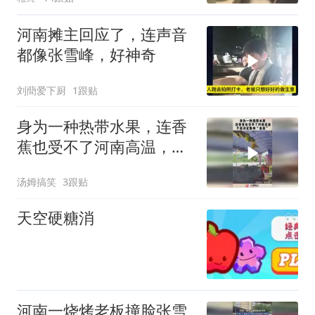
河南摊主回应了，连声音
都像张雪峰，好神奇
刘蕳爱下厨
1跟贴
身为一种热带水果，连香
蕉也受不了河南高温，于
是决定集体“自杀”
汤姆搞笑
3跟贴
天空硬糖消
河南一烧烤老板撞脸张雪