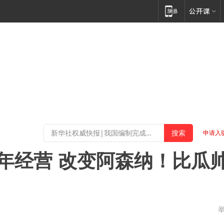
申请入
6年经营 改变阿森纳！比瓜