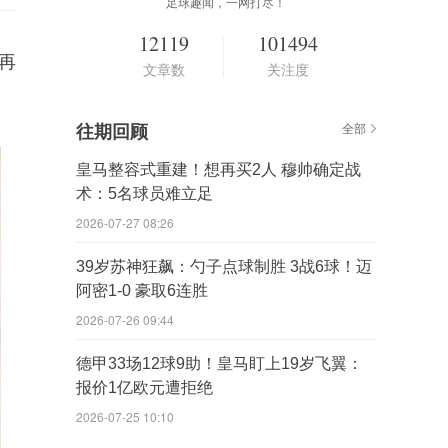
足球趣闻，一网打尽！
12119
101494
再
文章数
关注度
往期回顾
全部
皇马整容式重建！想再买2人 穆帅确定战
术：5名球员难立足
2026-07-27 08:26
39岁苏神狂飙：勺子点球制胜 3战6球！迈
阿密1-0 豪取6连胜
2026-07-26 09:44
德甲33场12球9助！皇马盯上19岁飞翼：
报价1亿欧元遭拒绝
2026-07-25 10:10