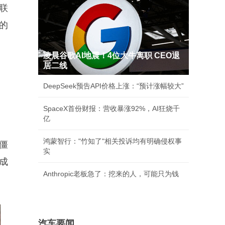
联
的
凌晨谷歌AI地震！4位大牛离职 CEO退
居二线
DeepSeek预告API价格上涨：“预计涨幅较大”
SpaceX首份财报：营收暴涨92%，AI狂烧千
亿
鸿蒙智行："竹知了"相关投诉均有明确侵权事
僵
实
成
Anthropic老板急了：挖来的人，可能只为钱
汽车要闻