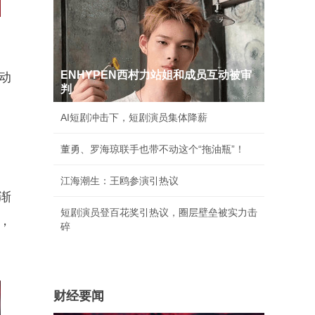
ENHYPEN西村力站姐和成员互动被审
动
判
AI短剧冲击下，短剧演员集体降薪
董勇、罗海琼联手也带不动这个“拖油瓶”！
江海潮生：王鸥参演引热议
渐
短剧演员登百花奖引热议，圈层壁垒被实力击
，
碎
财经要闻