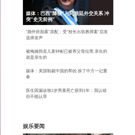
媒体：巴西"降级"与阿根廷外交关系 冲
突"史无前例"
"婚外胚胎案"原配：受"校长出轨教师案"启发
选择发声
被梅姨拐卖儿童钟彬已被养父母拉黑:亲生的
就是亲生的
媒体：美国制裁中国的帮凶 挨了中方一记重
拳
医生因漏诊致2岁男童死亡获刑1年：我认错
但不能认罪
娱乐要闻