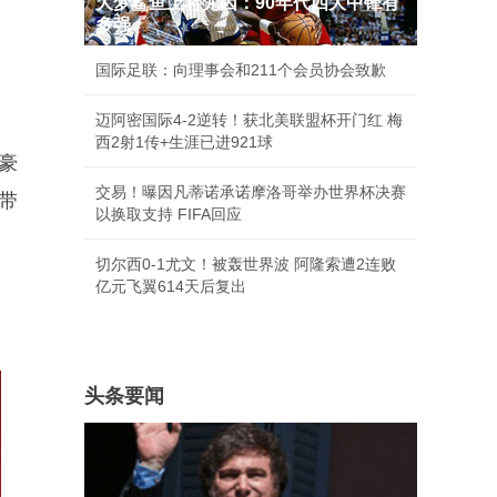
大梦鲨鱼上将尤因：90年代四大中锋有
。
多强
国际足联：向理事会和211个会员协会致歉
迈阿密国际4-2逆转！获北美联盟杯开门红 梅
西2射1传+生涯已进921球
豪
交易！曝因凡蒂诺承诺摩洛哥举办世界杯决赛
带
以换取支持 FIFA回应
切尔西0-1尤文！被轰世界波 阿隆索遭2连败
亿元飞翼614天后复出
头条要闻