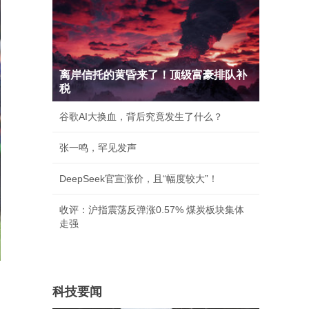
离岸信托的黄昏来了！顶级富豪排队补
税
谷歌AI大换血，背后究竟发生了什么？
张一鸣，罕见发声
DeepSeek官宣涨价，且“幅度较大”！
收评：沪指震荡反弹涨0.57% 煤炭板块集体
走强
科技要闻