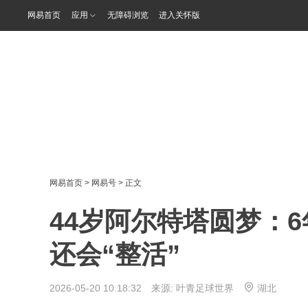
网易首页
应用
无障碍浏览
进入关怀版
网易首页
>
网易号
> 正文
44岁阿尔特塔圆梦：
还会“整活”
2026-05-20 10:18:32 来源:
叶青足球世界
湖北