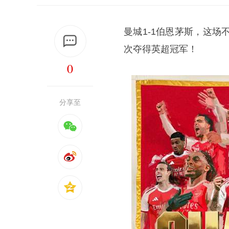
曼城1-1伯恩茅斯，这
次夺得英超冠军！
0
分享至