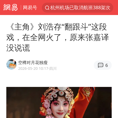
网易号
杭州机场已取消航班388架次
于东来回应胖东来近25年老店年底关闭
《主角》刘浩存“翻跟斗”这段
浙江省委书记：该停下的坚决停下来
戏，在全网火了，原来张嘉译
中国籍豪华游艇富商之子在泰国被杀
没说谎
白海豚北上或致京津冀暴雨
美将每月供乌爱国者拦截导弹
空樽对月花独瘦
6
国足U17与阿森纳决赛取消 并列冠军
2026-05-20 10:17
·四川
10余省份将出现强风雨 局地特大暴雨
世界第1特鲁姆普斯诺克中国赛一轮游
新疆一婚礼线上邀请引热议
《龙餐馆》 冲奖