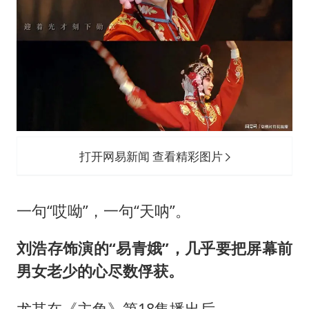
上门女婿出轨女邻居多年被判重婚罪
构建更高水平的全民健身公共服务体系
韩军前线部队连曝丑闻
云南一男子胃中取出180颗铁钉
奋力开创中国式现代化建设新局面
打开网易新闻 查看精彩图片
一句“哎呦”，一句“天呐”。
刘浩存
饰演的“易青娥”，几乎要把屏幕前
男女老少的心尽数俘获。
尤其在《主角》第18集播出后。