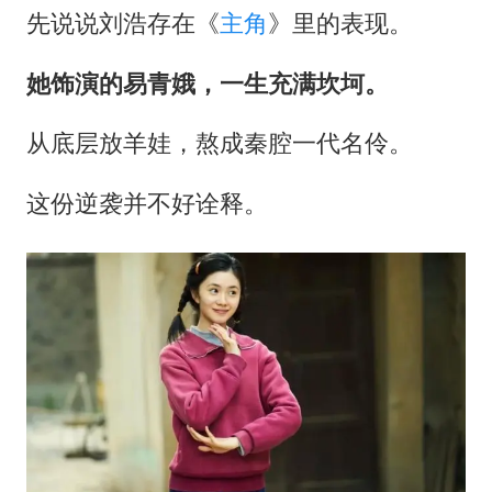
先说说刘浩存在《
主角
》里的表现。
她饰演的易青娥，一生充满坎坷。
从底层放羊娃，熬成秦腔一代名伶。
这份逆袭并不好诠释。