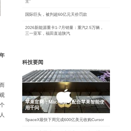
主”
国际巨头，被判超60亿元天价罚款
2026新能源重卡1-7月销量：重汽2.5万辆，
三一亚军，福田直追陕汽
年
科技要闻
而
观
苹果官网：Mac电脑可配合苹果智能使
个
用千问
人
SpaceX最快下周完成600亿美元收购Cursor