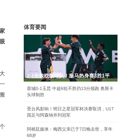
体育要闻
家
眼
大
2-1击败欧联球队！皇马热身赛3胜1平
一
蓉城0-1玉昆 中超6轮不胜仍13分领跑 奥斯卡
搬
头球制胜
受台风影响！明日之星冠军杯决赛取消，U17
国足与阿森纳并列冠军
个
阿根廷媒体：梅西父亲已于7日晚去世，享年
68岁