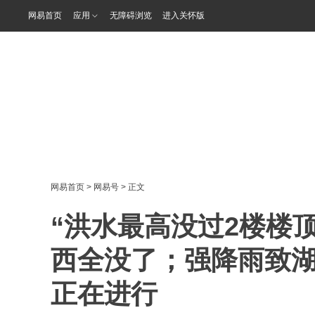
网易首页
应用
无障碍浏览
进入关怀版
网易首页
>
网易号
> 正文
“洪水最高没过2楼楼
西全没了；强降雨致湖
正在进行