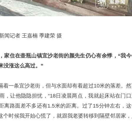
新闻记者 王嘉楠 季建荣 摄
，家住在壶瓶山镇宜沙老街的颜先生仍心有余悸，“我今
来没涨这么高过。”
隔着一条宜沙老街，但与水面却有着超过10米的落差。然
大雨，让他隐隐担忧，“18日凌晨两点，我就起床站在门口
距离路面差不多还有1.5米的距离。过了15分钟左右，这
这个时候我开始心慌了，就跟我老婆转移到隔壁邻居家，