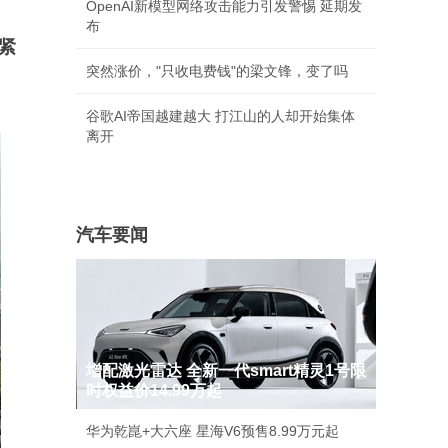
OpenAI新模型网络攻击能力引发警惕 延期发
布
紧
突然涨价，"只收电费钱"的梁文锋，变了吗
谷歌AI帝国越建越大 打江山的人却开始集体
离开
汽车要闻
增配激光雷达 全新一代smart精灵1号限
时权益价14.99万起
华为乾崑+大六座 星海V6预售8.99万元起