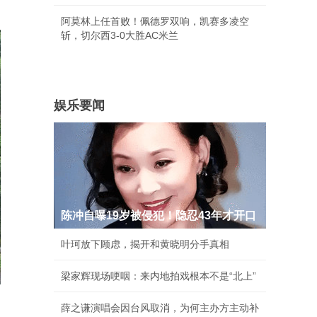
阿莫林上任首败！佩德罗双响，凯赛多凌空
斩，切尔西3-0大胜AC米兰
娱乐要闻
陈冲自曝19岁被侵犯！隐忍43年才开口
叶珂放下顾虑，揭开和黄晓明分手真相
梁家辉现场哽咽：来内地拍戏根本不是“北上”
薛之谦演唱会因台风取消，为何主办方主动补