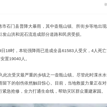
南常德市石门县普降大暴雨，其中壶瓶山镇、所街乡等地出现
引发山洪和泥石流造成部分道路和民房受损。
9日18时，本轮强降雨已造成全县61583人受灾，4人死
置19040人。
深入此次受灾最严重的乡镇之一壶瓶山镇。尽管此时渫水水
雨留下的创伤依然触目惊心。目前，当地救援力量正在对
行紧急抢修，全力打通生命线，帮助灾区群众重建家园。