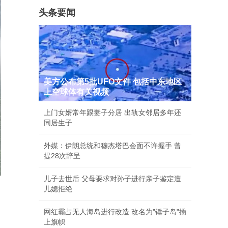
头条要闻
美方公布第5批UFO文件 包括中东地区
上空球体有关视频
上门女婿常年跟妻子分居 出轨女邻居多年还
同居生子
外媒：伊朗总统和穆杰塔巴会面不许握手 曾
提28次辞呈
儿子去世后 父母要求对孙子进行亲子鉴定遭
儿媳拒绝
网红霸占无人海岛进行改造 改名为"锤子岛"插
上旗帜