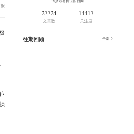
传播最有价值的新闻
举报
27724
14417
文章数
关注度
极
往期回顾
全部
亡、
位
损