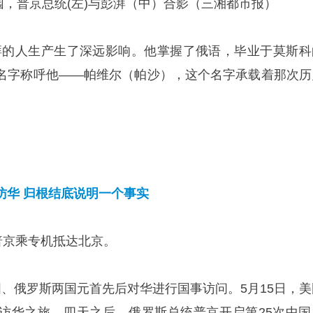
公园，普京总统(左)与彭湃（中）合影（三湘都市报）
湃的人生产生了深远影响。他掌握了俄语，毕业于莫斯科
名字称呼他——帕维尔（帕沙），这个名字承载着那次历
访华 归根结底说明一个事实
普京乘专机抵达北京。
国、俄罗斯两国元首先后对华进行国事访问。5月15日，美
访华之旅。四天之后，俄罗斯总统普京开启第25次中国