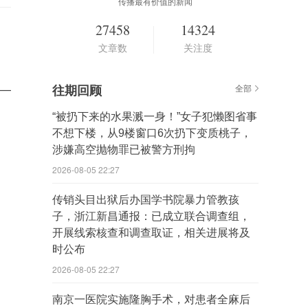
传播最有价值的新闻
27458
14324
文章数
关注度
—
往期回顾
全部
“被扔下来的水果溅一身！”女子犯懒图省事
不想下楼，从9楼窗口6次扔下变质桃子，
涉嫌高空抛物罪已被警方刑拘
2026-08-05 22:27
传销头目出狱后办国学书院暴力管教孩
子，浙江新昌通报：已成立联合调查组，
开展线索核查和调查取证，相关进展将及
时公布
2026-08-05 22:27
南京一医院实施隆胸手术，对患者全麻后