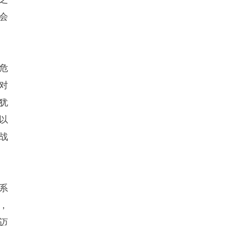
会
危
对
犹
以
战
系
，
迈