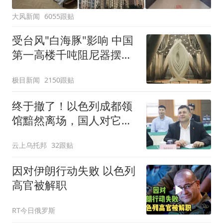
大风新闻
6055跟贴
受台风"白海豚"影响 中国
第一高楼千吨阻尼器摆动
明显
极目新闻
2150跟贴
终于撤了！以色列成都领
馆黯然离场，国人对它好
感崩塌早有伏笔
云上乌托邦
32跟贴
因对伊朗行动失败 以色列
高官被解职
RT今日俄罗斯