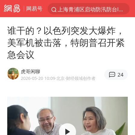
网易号
上海青浦区启动防汛防台Ⅰ级响应
血指纹匹配成功，20年悬案告破！凶手被执行死刑
谁干的？以色列突发大爆炸，
费大厨口号更改 不再宣传小炒肉大王
美军机被击落，特朗普召开紧
独闯南太行失联女子遗体已找到
急会议
成都多趟列车临时停运
多地银行上调存款利率
虎哥闲聊
24
演员秦焰去世 曾出演《狂飙》
2026-05-20 10:09
·北京
·财经领域创作者
中央气象台继续发布暴雨橙警
朱一龙的鼻子怎么了
白海豚突然大拐弯 走出罕见路线
周星驰妈妈现身香港首映礼