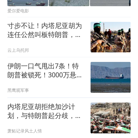
爱尔爱电影
寸步不让！内塔尼亚胡为
连任公然叫板特朗普，谈
判红线划定
云上乌托邦
伊朗一口气甩出7条！特
朗普被锁死！3000万悬赏
令只是开胃菜？
黑鹰观军事
内塔尼亚胡拒绝加沙计
划，与特朗普起分歧，哈
马斯：希望美方施压
萧鮖记录风土人情