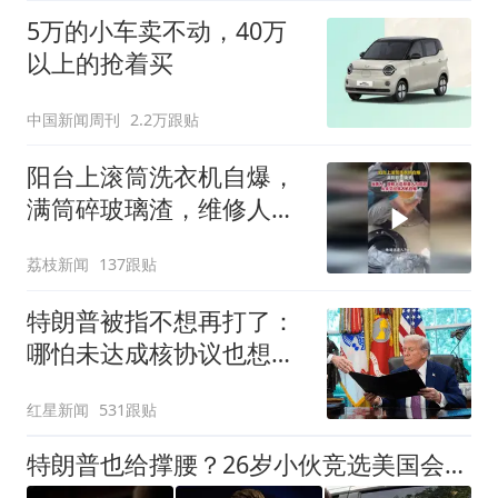
5万的小车卖不动，40万
以上的抢着买
中国新闻周刊
2.2万跟贴
阳台上滚筒洗衣机自爆，
满筒碎玻璃渣，维修人员
称是人为原因，从未见过
荔枝新闻
137跟贴
洗衣机自爆
特朗普被指不想再打了：
哪怕未达成核协议也想退
出
红星新闻
531跟贴
特朗普也给撑腰？26岁小伙竞选美国会议员，背后竟全靠岳父岳母！