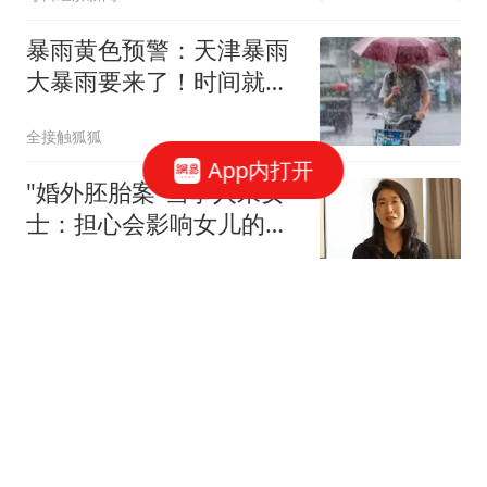
暴雨黄色预警：天津暴雨
大暴雨要来了！时间就
在...
全接触狐狐
App内打开
"婚外胚胎案"当事人朱女
士：担心会影响女儿的婚
恋观
封面新闻
遗失30年的父亲手写家书
火了 网友淘到后寄给女儿
潇湘晨报
已探明石油储量超过250