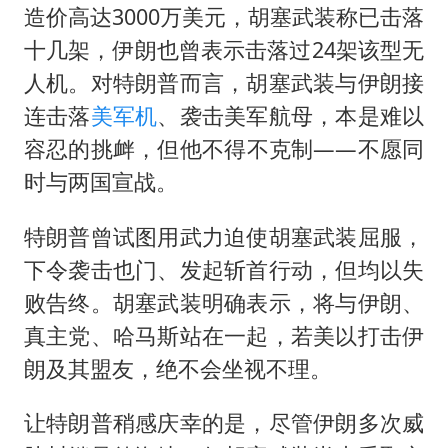
造价高达3000万美元，胡塞武装称已击落
十几架，伊朗也曾表示击落过24架该型无
人机。对特朗普而言，胡塞武装与伊朗接
连击落
美军机
、袭击美军航母，本是难以
容忍的挑衅，但他不得不克制——不愿同
时与两国宣战。
特朗普曾试图用武力迫使胡塞武装屈服，
下令袭击也门、发起斩首行动，但均以失
败告终。胡塞武装明确表示，将与伊朗、
真主党、哈马斯站在一起，若美以打击伊
朗及其盟友，绝不会坐视不理。
让特朗普稍感庆幸的是，尽管伊朗多次威