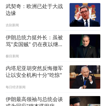
武契奇：欧洲已处于大战
边缘
吉刻新闻
伊朗总统力挺外长：虽被
骂"卖国贼" 仍在夜以继日
工作
极目新闻
内塔尼亚胡突然反悔撤军
让以安全机构十分"吃惊"
每日经济新闻
伊朗最高领袖与总统会谈
或为回应"穆杰塔巴病