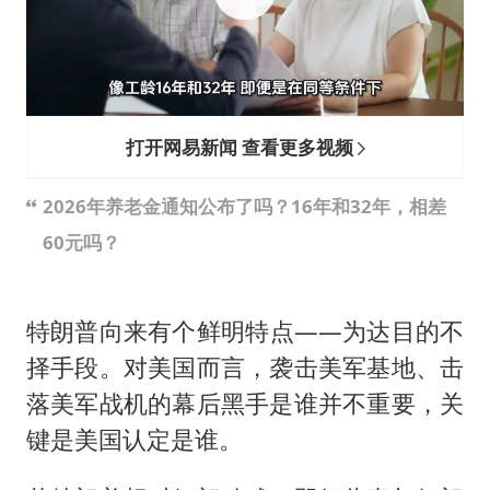
SK海力士回应“或出售重庆工厂”传闻
大疆错失宇树
三预警齐发 11个省份有大到暴雨
“还不如不放假”
打开网易新闻 查看更多视频
从科技创新看开局起步的时与势
2026年养老金通知公布了吗？16年和32年，相差
60元吗？
特朗普向来有个鲜明特点——为达目的不
择手段。对美国而言，袭击美军基地、击
落美军战机的幕后黑手是谁并不重要，关
键是美国认定是谁。