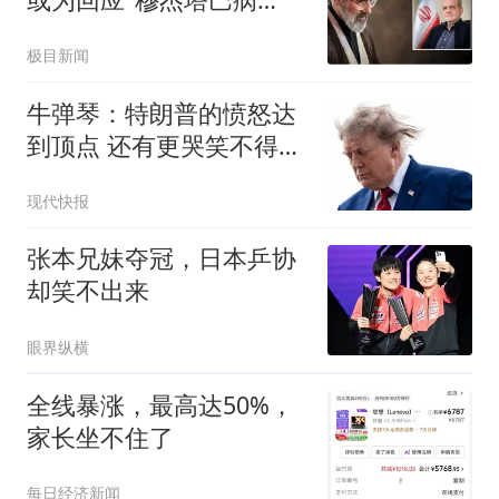
危"报道
极目新闻
牛弹琴：特朗普的愤怒达
到顶点 还有更哭笑不得一
幕
现代快报
张本兄妹夺冠，日本乒协
却笑不出来
眼界纵横
全线暴涨，最高达50%，
家长坐不住了
每日经济新闻