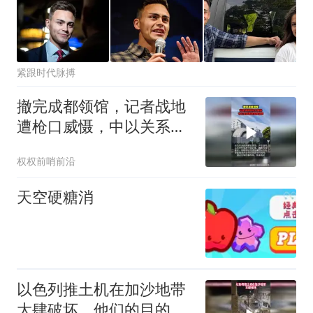
紧跟时代脉搏
撤完成都领馆，记者战地
遭枪口威慑，中以关系释
放危险信号
权权前哨前沿
天空硬糖消
以色列推土机在加沙地带
大肆破坏，他们的目的就