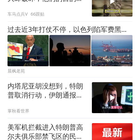
是为了摧毁这里
车马点兵V
66跟贴
过去近3年打仗不停，以色列陷军费黑洞，国内18万家公司倒闭
晨枫老苑
内塔尼亚胡没想到，特朗
普取消行动，伊朗通报全
球，已击落美军机
掌秋看世界
美军机拦截进入特朗普高
尔夫俱乐部禁飞区的民用