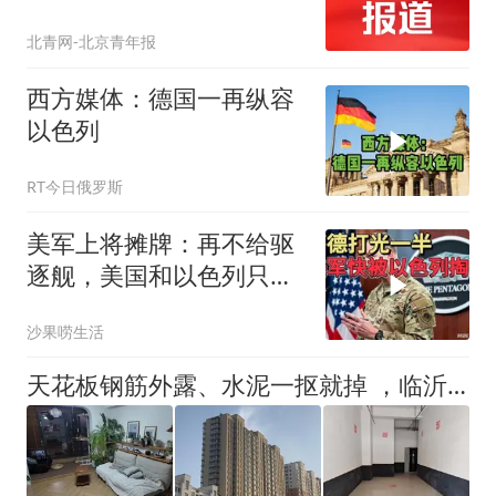
飞机
北青网-北京青年报
西方媒体：德国一再纵容
以色列
RT今日俄罗斯
美军上将摊牌：再不给驱
逐舰，美国和以色列只能
保一个
沙果唠生活
天花板钢筋外露、水泥一抠就掉 ，临沂一安置楼交房半年即被鉴定存安全隐患；楼体至今未加固，仍有居民常住