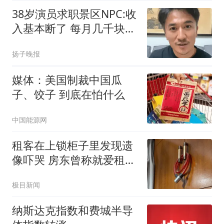
38岁演员求职景区NPC:收
入基本断了 每月几千块都
没有
扬子晚报
媒体：美国制裁中国瓜
子、饺子 到底在怕什么
中国能源网
租客在上锁柜子里发现遗
像吓哭 房东曾称就爱租给
男生
极目新闻
纳斯达克指数和费城半导