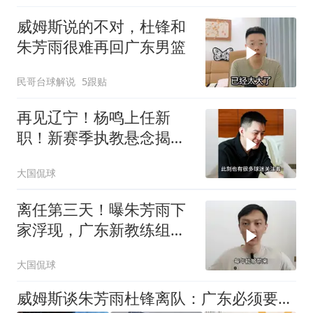
威姆斯说的不对，杜锋和
朱芳雨很难再回广东男篮
民哥台球解说
5跟贴
再见辽宁！杨鸣上任新
职！新赛季执教悬念揭
开！杜锋朱芳雨懂了
大国侃球
离任第三天！曝朱芳雨下
家浮现，广东新教练组露
脸，徐杰传好消息
大国侃球
威姆斯谈朱芳雨杜锋离队：广东必须要走这一步 相信他们会再次回归