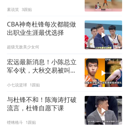
了一百遍吧
素说笑
3跟贴
CBA神奇杜锋每次都能做
出职业生涯最优选择
超级无敌美少女何
宏远最新消息！小陈总立
军令状，大秋交易被叫
停，徐昕去留定了！
小七说篮球
1跟贴
与杜锋不和！陈海涛打破
流言，杜锋自愿下课
铿锵格斗
1跟贴