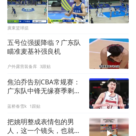
廣東篮球掂
五号位强援降临？广东队
瞄准麦基补强良机
户外露营装备库
3跟贴
焦泊乔告别CBA常规赛：
广东队中锋无缘赛季剩余
征程
蓝桥春雪k
1跟贴
把姚明整成表情包的男
人，这一个镜头，也就看