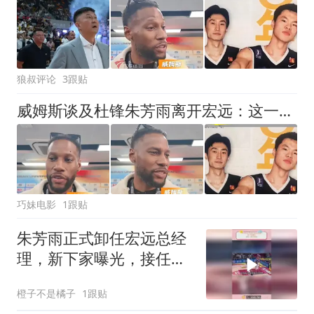
狼叔评论
3跟贴
威姆斯谈及杜锋朱芳雨离开宏远：这一天终会到来，二人未来会回归
巧妹电影
1跟贴
朱芳雨正式卸任宏远总经
理，新下家曝光，接任人
选已确定
橙子不是橘子
1跟贴