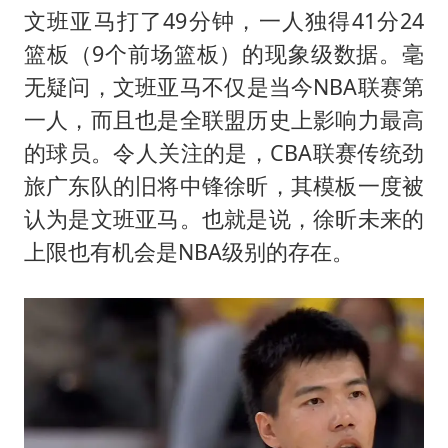
贵州轮胎子公司获美国退税8136万
文班亚马打了49分钟，一人独得41分24
吉林一“温度计大楼”读数爆表
篮板（9个前场篮板）的现象级数据。毫
27岁女子成组织卖淫集团主犯被通缉
无疑问，文班亚马不仅是当今NBA联赛第
感觉全东北都在等7号
一人，而且也是全联盟历史上影响力最高
的球员。令人关注的是，CBA联赛传统劲
80后女柜员逆袭成4200亿银行副行长
旅广东队的旧将中锋徐昕，其模板一度被
奋进开新局 实干挑大梁
认为是文班亚马。也就是说，徐昕未来的
上限也有机会是NBA级别的存在。