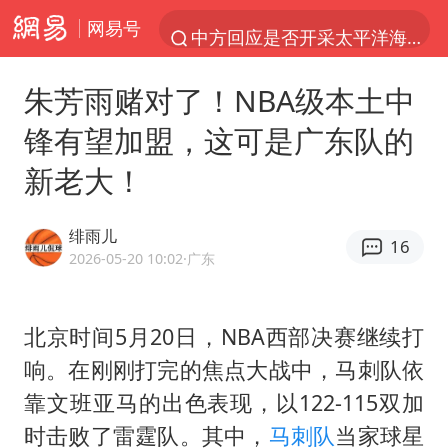
网易号
中方回应是否开采太平洋海底稀土资源
台风白海豚进入48小时警戒线
朱芳雨赌对了！NBA级本土中
佛得角门将亮相智利俱乐部主场
锋有望加盟，这可是广东队的
看守所辅警收受10万获刑1年
新老大！
宇树科技发行价格150.80元/股
CIA被曝已秘密设立古巴工作组
绯雨儿
16
泰国一女公务员妆容引争议 本人回应
2026-05-20 10:02
·广东
U17国足1分钟轰2球
宇树科技王兴兴身家有望超200亿元
北京时间5月20日，NBA西部决赛继续打
响。在刚刚打完的焦点大战中，马刺队依
陈熠叫医疗暂停被驳回 带伤遭逆转
靠文班亚马的出色表现，以122-115双加
外交部发言人就广岛核爆81周年等答记者问
时击败了雷霆队。其中，
马刺队
当家球星