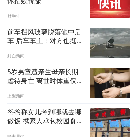
体指数转涨
财联社
前车挡风玻璃脱落砸中后
车 后车车主：对方也挺冤
的
封面新闻
5岁男童遭亲生母亲长期
虐待身亡 离世时体重仅
9.7公斤
上观新闻
爸爸称女儿考到哪就去哪
做饭 携家人承包校园食堂
档口
鲁中晨报