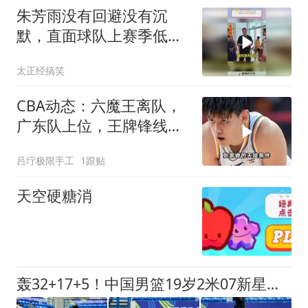
朱芳雨没有回避没有沉
默，直面球队上赛季低迷
表现
太正经搞笑
CBA动态：六魔王离队，
广东队上位，王牌锋线回
归
吕坾极限手工
1跟贴
天空硬糖消
轰32+17+5！中国男篮19岁2米07新星闪耀：广东未来内线支柱？