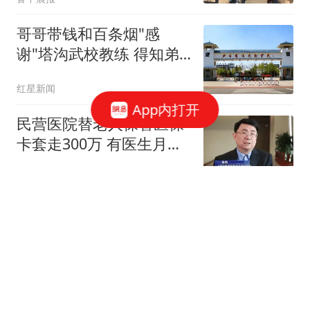
哥哥带钱和百条烟"感
谢"塔沟武校教练 得知弟
弟受欺负
红星新闻
App内打开
民营医院替老人保管医保
卡套走300万 有医生月入
超6万
大风新闻
清华顶流教授：大学要么
凋亡 要么变革
中国新闻周刊
一只"钓钱手"深夜伸进上