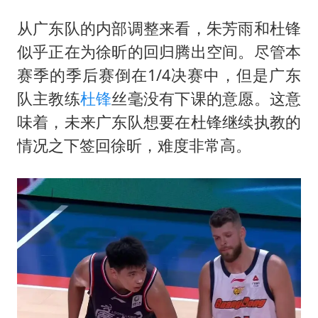
从广东队的内部调整来看，
朱芳雨
和杜锋
似乎正在为徐昕的回归腾出空间。尽管本
赛季的季后赛倒在1/4决赛中，但是广东
队主教练
杜锋
丝毫没有下课的意愿。这意
味着，未来广东队想要在杜锋继续执教的
情况之下签回徐昕，难度非常高。