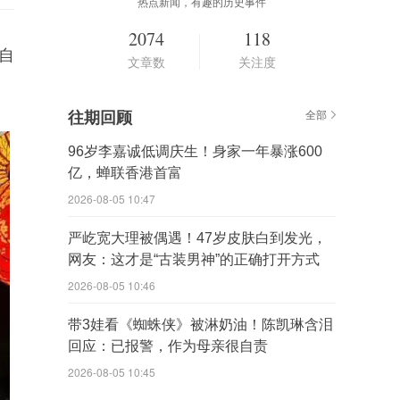
热点新闻，有趣的历史事件
2074
118
自
文章数
关注度
往期回顾
全部
96岁李嘉诚低调庆生！身家一年暴涨600
亿，蝉联香港首富
2026-08-05 10:47
严屹宽大理被偶遇！47岁皮肤白到发光，
网友：这才是“古装男神”的正确打开方式
2026-08-05 10:46
带3娃看《蜘蛛侠》被淋奶油！陈凯琳含泪
回应：已报警，作为母亲很自责
2026-08-05 10:45