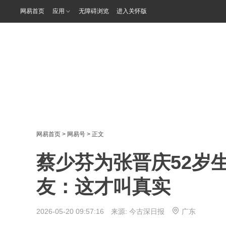
网易首页
应用
无障碍浏览
进入关怀版
网易首页
>
网易号
> 正文
蔡少芬为张晋庆52岁
友：这才叫真实
2026-05-20 09:57:16 来源:
今古深日报
广东