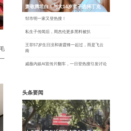
萧敬腾坦白！与大14岁妻子选择丁克
邹市明一家又登热搜！
私生子传闻后，周杰伦更多黑料被扒
王菲57岁生日没和谢霆锋一起过，而是飞云
毛
南
一
戚薇内娱AI宣传片翻车，一日登热搜引发讨论
头条要闻