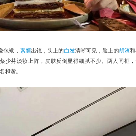
像包袱，
素颜
出镜，头上的
白发
清晰可见，脸上的
胡渣
和
蔡少芬淡妆上阵，皮肤反倒显得细腻不少。两人同框，
莫名和谐。