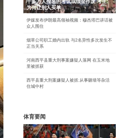
十多万人报名的考试成绩全作废 考生:
为何让别人买单
伊媒发布伊朗最高领袖视频：穆杰塔巴讲话被
众人围住
烟草公司职工婚内出轨 与2名异性多次发生不
正当关系
河南西平县重大刑事案嫌疑人落网 在玉米地
里被抓获
西平县重大刑案嫌疑人被抓:从事砸墙等杂活
住城中村
体育要闻