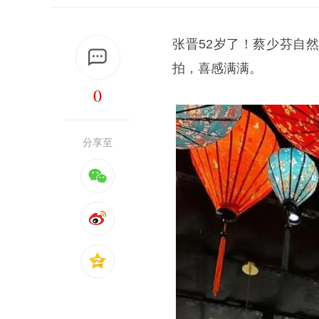
张晋52岁了！
蔡少芬
自
拍，喜感满满。
0
分享至