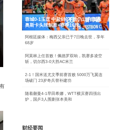
蓉城0-1玉昆 中超6轮不胜仍13分领跑
奥斯卡头球制胜+赛季16球
阿根廷媒体：梅西父亲已于7日晚去世，享年
68岁
阿莫林上任首败！佩德罗双响，凯赛多凌空
斩，切尔西3-0大胜AC米兰
2-1！国米送尤文季前赛首败 5000万飞翼连
场破门 23岁奇兵替补建功
有
随着蒯曼4-1早田希娜，WTT横滨赛四强出
炉，国乒3人围剿张本美和
财经要闻