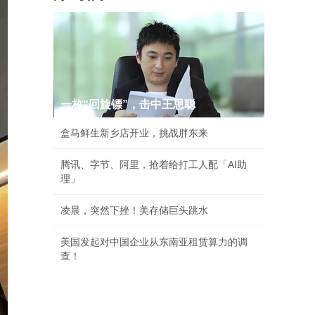
一枚“回旋镖”，击中王思聪
盒马鲜生新乡店开业，挑战胖东来
腾讯、字节、阿里，抢着给打工人配「AI助
理」
凌晨，突然下挫！美存储巨头跳水
美国发起对中国企业从东南亚租赁算力的调
查！