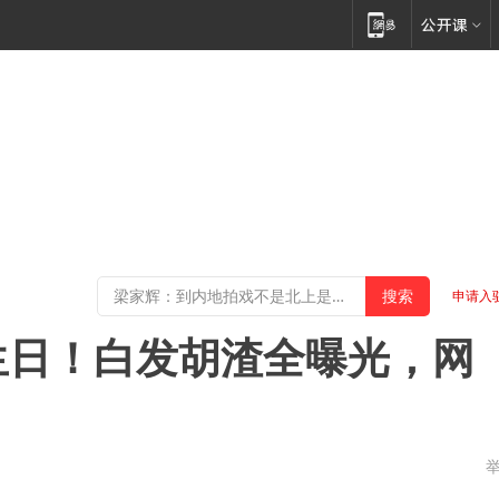
申请入
生日！白发胡渣全曝光，网