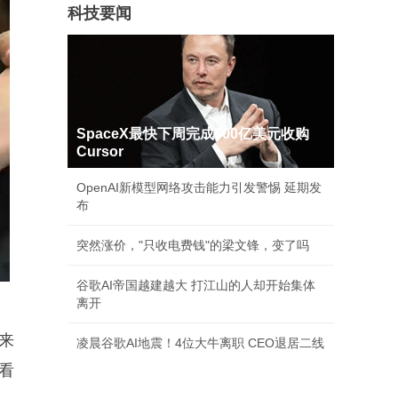
科技要闻
SpaceX最快下周完成600亿美元收购
Cursor
OpenAI新模型网络攻击能力引发警惕 延期发
布
突然涨价，"只收电费钱"的梁文锋，变了吗
谷歌AI帝国越建越大 打江山的人却开始集体
离开
来
凌晨谷歌AI地震！4位大牛离职 CEO退居二线
看