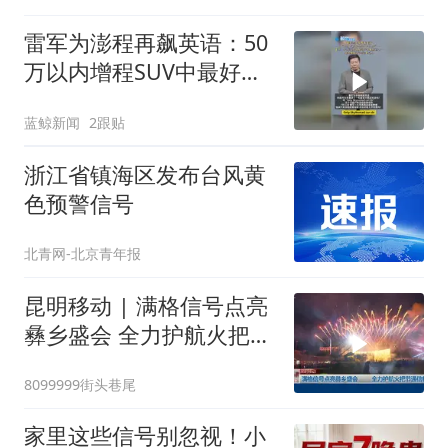
雷军为澎程再飙英语：50
万以内增程SUV中最好的
之一，综合续航1700公里
蓝鲸新闻
2跟贴
以上
浙江省镇海区发布台风黄
色预警信号
北青网-北京青年报
昆明移动 | 满格信号点亮
彝乡盛会 全力护航火把节
通信畅通
8099999街头巷尾
家里这些信号别忽视！小