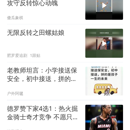
攻守反转惊心动魄
傻瓜象棋
无限反转之田螺姑娘
肥罗爱追剧
1跟贴
老教师坦言：小学接送保
安全，初中接送，拼的是
孩子一生的未来
户外阿毽
德罗赞下家4选1：热火掘
金骑士奇才竞争 不愿只拿
老将底薪