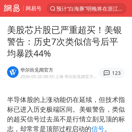
网易号
“电影+”如何激发千亿级消费新活力？
美股创4月份以来最大单周涨幅
美股芯片股已严重超买！美银
云南一地过火把节意外灼伤16人
警告：历史7次类似信号后平
台风白海豚实时路径
均暴跌44%
“东北超”哈尔滨主场收官战小贴士
泰国校园枪击事件已致8死30余伤
华尔街见闻官方
123
女子被狗舔脚确诊三级暴露 医生回应
2026-05-20 09:55
·上海
·华尔街见闻官方网易号
俄黑客称掌握北约直接参与袭俄证据
考生称遭第二名花钱劝退 当地再通报
半导体股的上涨动能仍在延续，但技术指
标已进入历史极端区间。美银警告，类似
2名小孩玩手机低头幅度近乎折叠
的超买信号过去虽不是行情立刻见顶的标
老中医：立秋后养心是关键
志，却常常是顶部过程启动的
信号
。