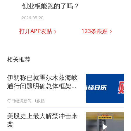
创业板能跑的了吗？
2026-05-20
打开APP发贴
123
条跟贴
相关推荐
伊朗称已就霍尔木兹海峡
通行问题明确总体框架；
美股创4月份以来最大单
每日经济新闻
1跟贴
周涨幅；北京发布购房新
政；东航：国内客票提前
美股史上最大解禁冲击来
14天免费退改丨每经早参
袭