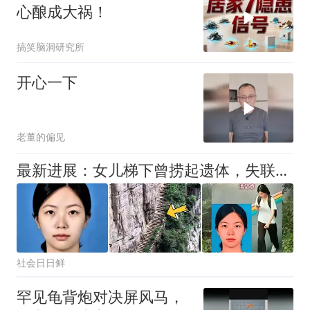
心酿成大祸！
搞笑脑洞研究所
开心一下
老董的偏见
最新进展：女儿梯下曾捞起遗体，失联女孩最后信号为何指向居民区
社会日日鲜
罕见龟背炮对决屏风马，