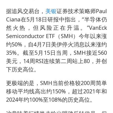
“中国蔬菜之乡”最高温达41.8℃
福建省泉州市委书记张毅恭接受纪律审查和监察调查
据追风交易台，
美银
证券技术策略师Paul
Ciana在5月18日研报中指出，“半导体仍
老人离世案亲属质疑记录仪
然火热，但风险正在升温。”VanEck
中医教你一招提升气血
Semiconductor ETF（SMH）今年以来涨
我国外贸延续良好增长态势
约50%，自4月7日美伊停火消息以来涨约
欧阳娜娜窦靖童好搭
35%。截至5月15日当周，SMH接近560
夯实基础开新局
美元，14周RSI连续第二周站上80，并创
下历史高位。
更极端的是，SMH当前价格较200周简单
移动平均线高出约150%，超过2021年和
2024年约100%至108%的历史高位。