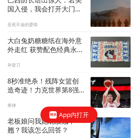
国入侵，我会打开大门，
因为没钱修门
至死不渝的爱情
大白兔奶糖糖纸在海外意
外走红 获赞配色经典永不
过时
补壹刀
8秒准绝杀！残阵女篮创
造奇迹！力克世界第8强
敌，对手直言输得服
寒律
App内打开
老板娘问我她屁股翘不
翘？我该怎么回答？