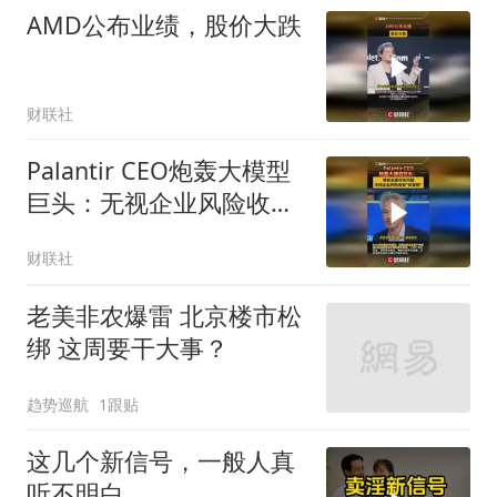
AMD公布业绩，股价大跌
财联社
Palantir CEO炮轰大模型
巨头：无视企业风险收取
财富税
财联社
老美非农爆雷 北京楼市松
绑 这周要干大事？
趋势巡航
1跟贴
这几个新信号，一般人真
听不明白