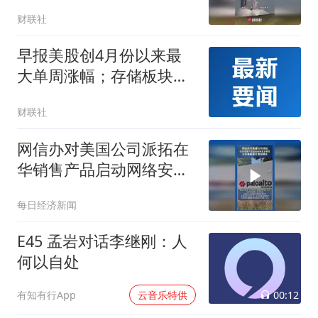
财联社
早报美股创4月份以来最
大单周涨幅；存储板块普
跌；原油、黄金双双上
财联社
涨；北京购房政策调整
网信办对美国公司派拓在
华销售产品启动网络安全
审查 ，公司美股股价盘前
每日经济新闻
跳水
E45 孟岩对话李继刚：人
何以自处
00:12
有知有行App
云音乐特供