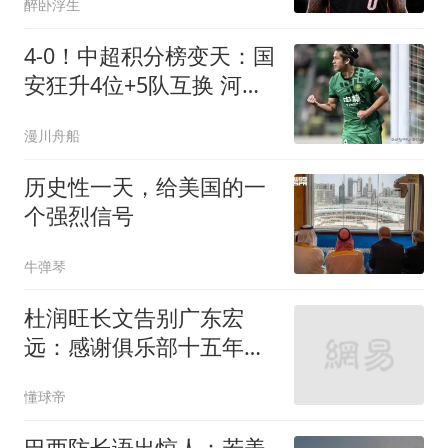
醉卧浮生
4-0！中超积分榜变天：国
安狂升4位+5队互换 河南
队坐收好礼
漫川舟船
历史性一天，给美国的一
个强烈信号
牛弹琴
杜润旺长文告别广东宏
远：感谢俱乐部十五年的
悉心培养与包容
懂球帝
巴西防长语出惊人：若美