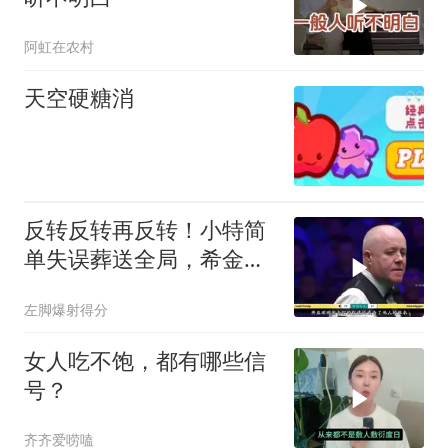
阿虹在农村
天空硬糖消
反转反转再反转！小特简
单失误葬送全局，希金斯
顶住压力拿下比赛
左脚爆射得分
女人吃不饱，都有哪些信
号？
齐齐爱唠嗑