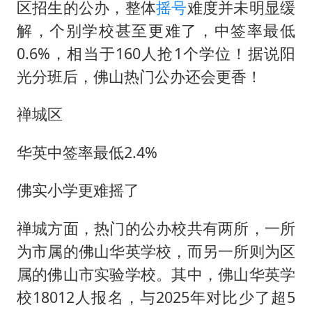
中方回应日本广岛核爆81周年
区招生的公办，整体
摇号
难度并未明显缓
村民谈“梅姨”：叫的其实是“媒姨”
解，个别学校甚至更难了，中签率最低
0.6%，相当于160人抢1个学位！据说阳
感觉全东北都在等7号
光分班后，佛山热门公办还会更香！
首次证实！“胶球”存在
奋进开新局 实干挑大梁
禅城区
华英中签率最低2.4%
佛实小学更难摇了
禅城方面，热门的公办校共有两所，一所
为市属的佛山华英学校，而另一所则为区
属的佛山市实验学校。其中，佛山华英学
校18012人报名，与2025年对比少了超5