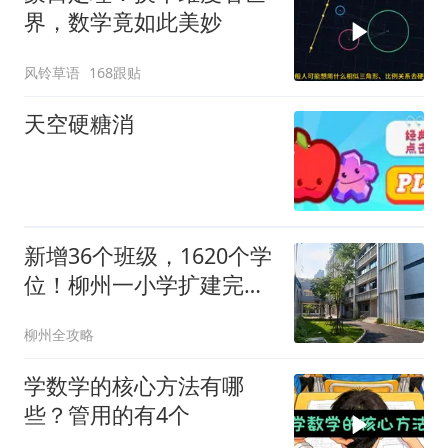
界，数学竟如此美妙
风铃草语
168跟贴
天空硬糖消
新增36个班级，1620个学
位！柳州一小学扩建完
成！地址在→
柳州全攻略
学数学的核心方法有哪
些？管用的有4个