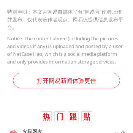
特别声明：本文为网易自媒体平台“网易号”作者上传
并发布，仅代表该作者观点。网易仅提供信息发布平
台。
Notice: The content above (including the pictures
and videos if any) is uploaded and posted by a user
of NetEase Hao, which is a social media platform
and only provides information storage services.
打开网易新闻体验更佳
火星网友