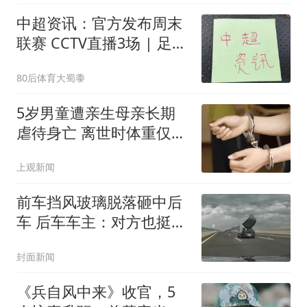
中超资讯：官方发布周末
联赛 CCTV直播3场 | 足协
杯比赛时间就剩北京国安
80后体育大蜀黍
没定
5岁男童遭亲生母亲长期
虐待身亡 离世时体重仅
9.7公斤
上观新闻
前车挡风玻璃脱落砸中后
车 后车车主：对方也挺冤
的
封面新闻
《兵自风中来》收官，5