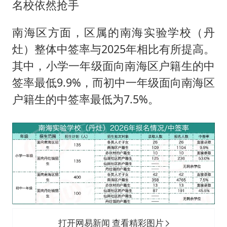
名校依然抢手
南海区方面，区属的南海实验学校（丹
灶）整体中签率与2025年相比有所提高。
其中，小学一年级面向南海区户籍生的中
签率最低9.9%，而初中一年级面向南海区
户籍生的中签率最低为7.5%。
打开网易新闻 查看精彩图片