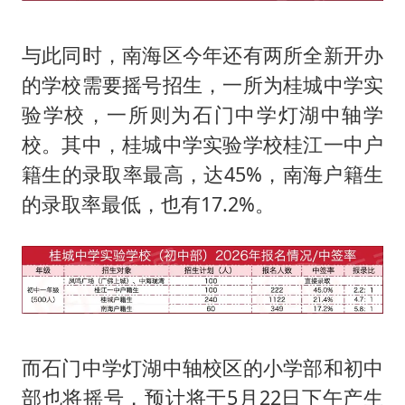
与此同时，南海区今年还有两所全新开办
的学校需要摇号招生，一所为桂城中学实
验学校，一所则为石门中学灯湖中轴学
校。其中，桂城中学实验学校桂江一中户
籍生的录取率最高，达45%，南海户籍生
的录取率最低，也有17.2%。
而石门中学灯湖中轴校区的小学部和初中
部也将摇号，预计将于5月22日下午产生