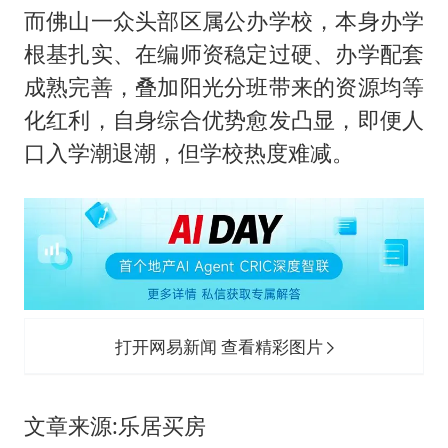
而佛山一众头部区属公办学校，本身办学
根基扎实、在编师资稳定过硬、办学配套
成熟完善，叠加阳光分班带来的资源均等
化红利，自身综合优势愈发凸显，即便人
口入学潮退潮，但学校热度难减。
打开网易新闻 查看精彩图片
文章来源:乐居买房