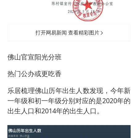
打开网易新闻 查看精彩图片
佛山官宣阳光分班
热门公办或更吃香
乐居梳理佛山历年出生人数发现，今年新
一年级和初一年级分别对应的是2020年的
出生人口和2014年的出生人口。