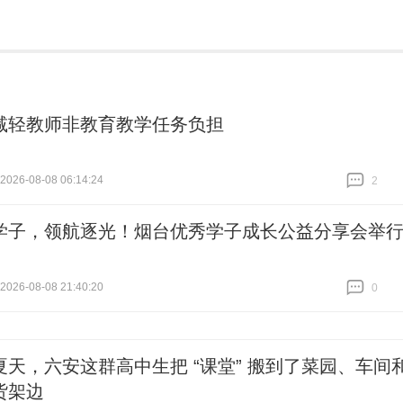
减轻教师非教育教学任务负担
26-08-08 06:14:24
2
跟贴
2
学子，领航逐光！烟台优秀学子成长公益分享会举
26-08-08 21:40:20
0
跟贴
0
夏天，六安这群高中生把 “课堂” 搬到了菜园、车间
货架边