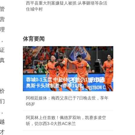
西平县重大刑案嫌疑人被抓:从事砸墙等杂活
管
住城中村
营
理
体育要闻
，
证
真
蓉城0-1玉昆 中超6轮不胜仍13分领跑
奥斯卡头球制胜+赛季16球
价
阿根廷媒体：梅西父亲已于7日晚去世，享年
们
68岁
，
阿莫林上任首败！佩德罗双响，凯赛多凌空
越
斩，切尔西3-0大胜AC米兰
才