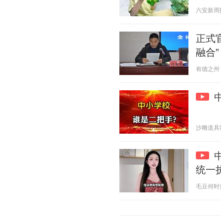
六安新周报 2
正式
融合”
有德之州 20
沙雕道具制造
统一
毛豆何时归 2