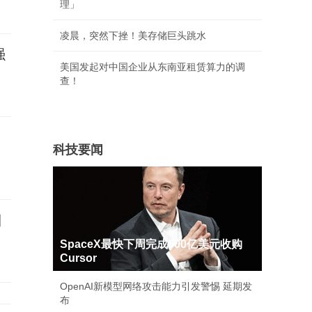
理」
凌晨，突然下挫！美存储巨头跳水
强
美国发起对中国企业从东南亚租赁算力的调
查！
科技要闻
日
SpaceX最快下周完成600亿美元收购
Cursor
OpenAI新模型网络攻击能力引发警惕 延期发
布