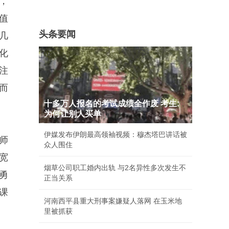
，
值
头条要闻
几
化
注
而
十多万人报名的考试成绩全作废 考生:
为何让别人买单
伊媒发布伊朗最高领袖视频：穆杰塔巴讲话被
师
众人围住
宽
烟草公司职工婚内出轨 与2名异性多次发生不
勇
正当关系
课
河南西平县重大刑事案嫌疑人落网 在玉米地
里被抓获