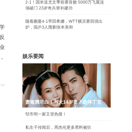
2-1！国米送尤文季前赛首败 5000万飞翼连
场破门 23岁奇兵替补建功
随着蒯曼4-1早田希娜，WTT横滨赛四强出
学
炉，国乒3人围剿张本美和
反
业
娱乐要闻
，
。
萧敬腾坦白！与大14岁妻子选择丁克
邹市明一家又登热搜！
私生子传闻后，周杰伦更多黑料被扒