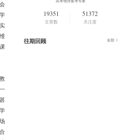
高考地理备考专家
会
19351
51372
学
文章数
关注度
实
维
往期回顾
全部
课
教
一
甚
学
场
合