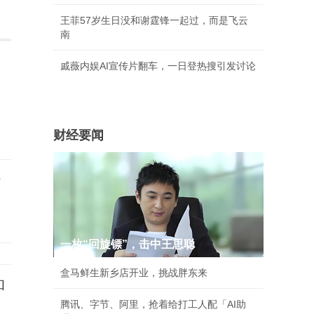
王菲57岁生日没和谢霆锋一起过，而是飞云
南
戚薇内娱AI宣传片翻车，一日登热搜引发讨论
财经要闻
行
一枚“回旋镖”，击中王思聪
盒马鲜生新乡店开业，挑战胖东来
和
腾讯、字节、阿里，抢着给打工人配「AI助