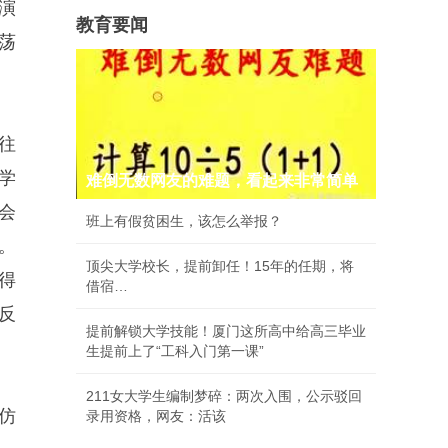
演
教育要闻
荡
往
学
难倒无数网友的难题，看起来非常简单
会
班上有假贫困生，该怎么举报？
。
顶尖大学校长，提前卸任！15年的任期，将
得
借宿…
反
提前解锁大学技能！厦门这所高中给高三毕业
生提前上了“工科入门第一课”
211女大学生编制梦碎：两次入围，公示驳回
仿
录用资格，网友：活该