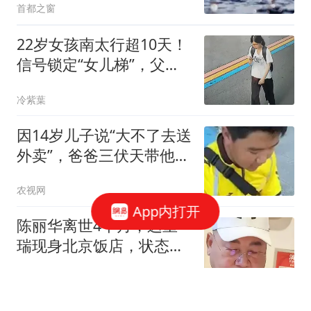
首都之窗
22岁女孩南太行超10天！
信号锁定“女儿梯”，父
亲：怀疑她没下山
冷紫葉
因14岁儿子说“大不了去送
外卖”，爸爸三伏天带他当
外卖员，仅负责接送和提
农视网
供100元资金，其他由儿
App内打开
子负责；20天后意外修复
陈丽华离世4个月，迟重
父子关系
瑞现身北京饭店，状态大
变引热议
手工制作阿歼