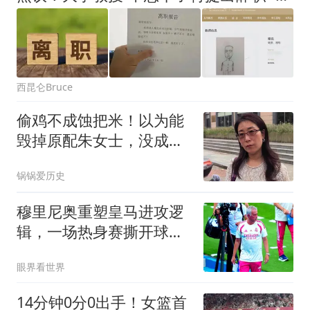
西昆仑Bruce
偷鸡不成蚀把米！以为能
毁掉原配朱女士，没成想
自己先被扒底朝天
锅锅爱历史
穆里尼奥重塑皇马进攻逻
辑，一场热身赛撕开球队
长久困局
眼界看世界
14分钟0分0出手！女篮首