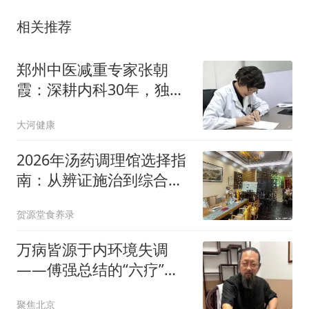
相关推荐
郑州中医减重专家张朝
霞：深耕内科30年，独
创“三元清浊”减脂体系
大河健康
2026年汤药调理馆选择指
南：从辨证施治到综合调
理的实用参考
贺源堂食养录
万病皆源于内环境失调
——傅强总结的“六疗”调
理法
聚焦北京