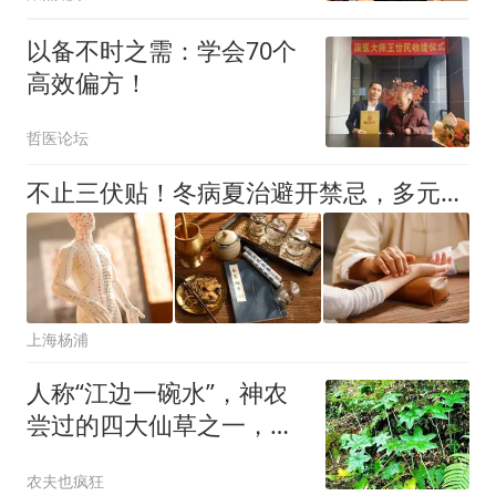
以备不时之需：学会70个
高效偏方！
哲医论坛
不止三伏贴！冬病夏治避开禁忌，多元调理效果更佳
上海杨浦
人称“江边一碗水”，神农
尝过的四大仙草之一，如
今是国家二级重保植物，
农夫也疯狂
遇见千万别采摘！