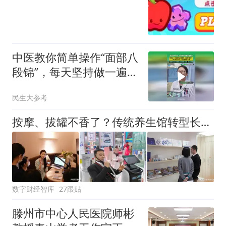
中医教你简单操作“面部八
段锦”，每天坚持做一遍，
面部气血好了皮肤自然又
民生大参考
亮又透！
按摩、拔罐不香了？传统养生馆转型长寿生意再翻红，回头率超85%！
数字财经智库
27跟贴
滕州市中心人民医院师彬