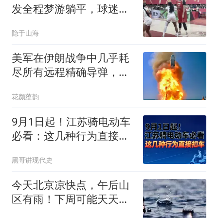
发全程梦游躺平，球迷怒
喷：我上我也行
隐于山海
美军在伊朗战争中几乎耗
尽所有远程精确导弹，而
中国还在旁观！
花颜蕴韵
9月1日起！江苏骑电动车
必看：这几种行为直接扣
车
黑哥讲现代史
今天北京凉快点，午后山
区有雨！下周可能天天有
雨