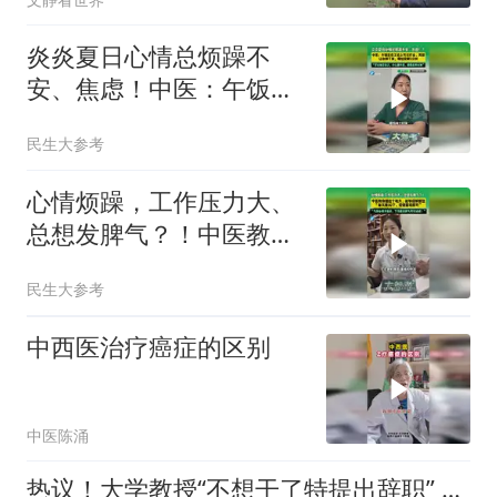
炎炎夏日心情总烦躁不
安、焦虑！中医：午饭后
在工位上可以打坐、冥
民生大参考
想，让心静下来
心情烦躁，工作压力大、
总想发脾气？！中医教你
锤这个地方，能够缓解愤
民生大参考
怒
中西医治疗癌症的区别
中医陈涌
热议！大学教授“不想干了特提出辞职” ，最新后续：南大回应了