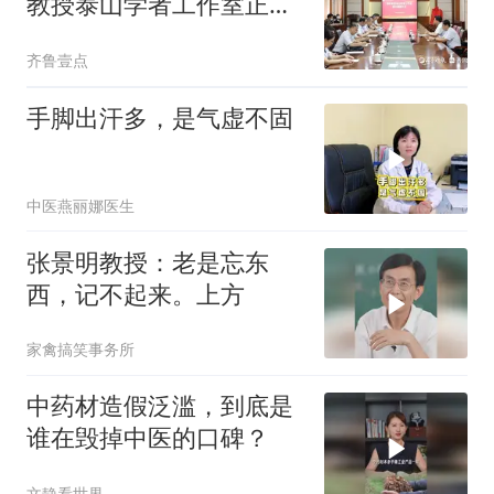
教授泰山学者工作室正式
揭牌
齐鲁壹点
手脚出汗多，是气虚不固
中医燕丽娜医生
张景明教授：老是忘东
西，记不起来。上方
家禽搞笑事务所
中药材造假泛滥，到底是
谁在毁掉中医的口碑？
文静看世界