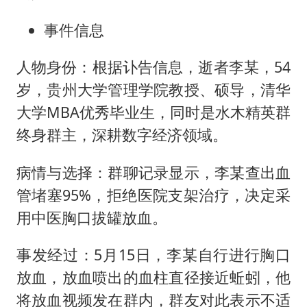
媒体：“内容由AI生成”不是免责盾牌
多个明星演唱会取消
事件信息
西贝创始人贾国龙押注鲜羊赛道
人物身份：根据讣告信息，逝者李某，54
女儿为争财产堵门阻挠父亲出殡
岁，贵州大学管理学院教授、硕导，清华
美国AI开始攻击真人了
大学MBA优秀毕业生，同时是水木精英群
人民的健康、体质、幸福一脉相承
终身群主，深耕数字经济领域。
病情与选择：群聊记录显示，李某查出血
管堵塞95%，拒绝医院支架治疗，决定采
用中医胸口拔罐放血。
事发经过：5月15日，李某自行进行胸口
放血，放血喷出的血柱直径接近蚯蚓，他
将放血视频发在群内，群友对此表示不适