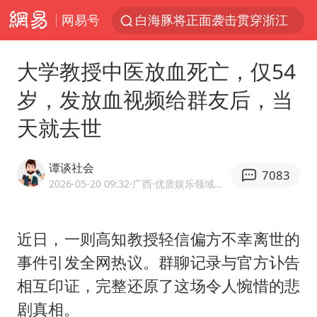
网易号
白海豚将正面袭击贯穿浙江
男童模仿奥特曼从高处跳下致骨折
大学教授中医放血死亡，仅54
名创优品一次性内裤 颜面尽失
岁，发放血视频给群友后，当
视频丨中国东方电气集团原党组副书记、董事宋致远被查
天就去世
香港宏福苑火灾或由烟头引起
实时追踪台风白海豚
谭谈社会
7083
浙江台州《告全体市民书》
2026-05-20 09:32
·广西
·优质娱乐领域创作者
女主硬加吻戏短剧已下架
上海多家景点临时闭园或调整运营时间
近日，一则高知教授轻信偏方不幸离世的
事件引发全网热议。群聊记录与官方讣告
郑丽文：台湾从来没有“独立”过
相互印证，完整还原了这场令人惋惜的悲
董璇小酒窝朵朵为佟丽娅庆生
剧真相。