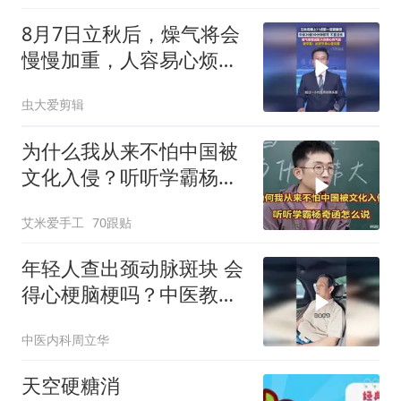
8月7日立秋后，燥气将会
慢慢加重，人容易心烦气
躁，老中医：此时节养心
虫大爱剪辑
是关键，尽量晚上11点之
前入睡，早晨6点起床，
为什么我从来不怕中国被
午休时
文化入侵？听听学霸杨奇
函怎么说的
艾米爱手工
70跟贴
年轻人查出颈动脉斑块 会
得心梗脑梗吗？中医教你
稳住斑块
中医内科周立华
天空硬糖消