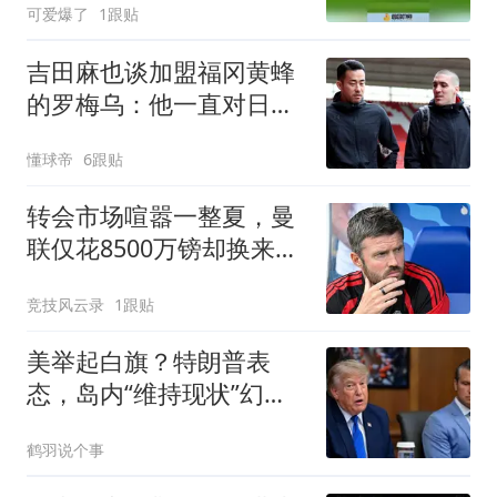
可爱爆了
1跟贴
吉田麻也谈加盟福冈黄蜂
的罗梅乌：他一直对日本
很感兴趣
懂球帝
6跟贴
转会市场喧嚣一整夏，曼
联仅花8500万镑却换来稳
定？
竞技风云录
1跟贴
美举起白旗？特朗普表
态，岛内“维持现状”幻想
破灭，两岸必统一
鹤羽说个事