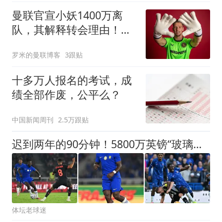
曼联官宣小妖1400万离
队，其解释转会理由！新
二门复出时间已确定
罗米的曼联博客
3跟贴
十多万人报名的考试，成
绩全部作废，公平么？
中国新闻周刊
2.5万跟贴
迟到两年的90分钟！5800万英镑“玻璃天才”，拉维亚终于跨过心魔
体坛老球迷