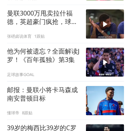
曼联3000万甩卖拉什福
德，英超豪门疯抢，球迷
彻底炸锅
张硜卤说体育
1跟贴
他为何被遗忘？全面解读J
罗！《百年孤独》第3集
足球故事GOAL
邮报：曼联小将卡马森成
南安普顿目标
懂球帝
8跟贴
39岁的梅西比39岁的C罗