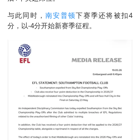
与此同时，
南安普顿
下赛季还将被扣4
分，以-4分开始新赛季征程。