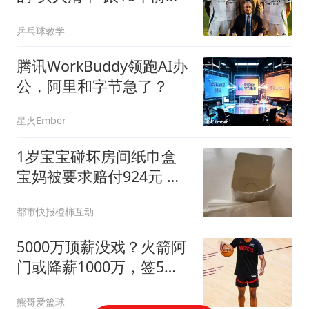
比，到底谁更狠？
乒乓球教学
腾讯WorkBuddy领跑AI办
公，阿里和字节急了？
星火Ember
1岁宝宝碰坏房间纸巾盒
宝妈被要求赔付924元 酒
店回应
都市快报橙柿互动
5000万顶薪没戏？火箭阿
门或降薪1000万，签5年
合同留队！一弱点影响身
熊哥爱篮球
价