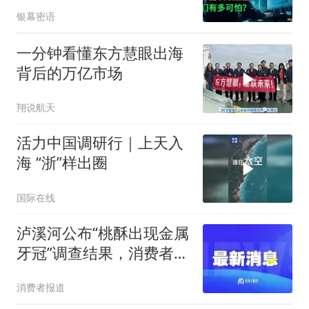
银幕密语
一分钟看懂东方慧眼出海
背后的万亿市场
翔说航天
活力中国调研行｜上天入
海 “浙”样出圈
国际在线
泸溪河公布“桃酥出现金属
牙冠”调查结果，消费者发
布视频情况不属实，山姆
消费者报道
已重新上架