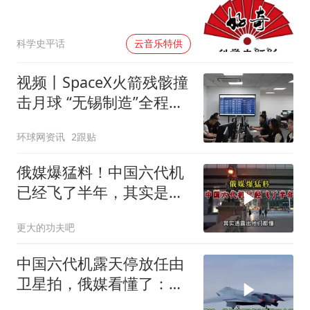
00:00
科学史平话
云音乐特供
视频丨SpaceX火箭残骸撞
击月球 “无锡制造”全程记
录
环球网资讯
2跟贴
俄媒爆猛料！中国六代机
已经飞了半年，其实是故
意让卫星拍到的！
更大的功夫吧
中国六代机露天停放任由
卫星拍，俄媒看懂了：这
根本不是泄密