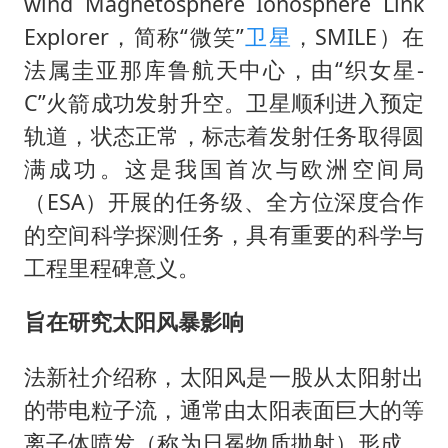
男子杀人后逃进深山21年活得像野人
wind Magnetosphere Ionosphere Link
Explorer，简称“微笑”
卫星
，SMILE）在
985博士后被曝在妻子孕期出轨后续
法属圭亚那库鲁航天中心，由“织女星-
“空调24小时开着更省电”不实
C”火箭成功发射升空。卫星顺利进入预定
粉笔教育发布“自曝式”公开信
轨道，状态正常，标志着发射任务取得圆
OpenAI为免费用户升级GPT-5.6 Luna
满成功。这是我国首次与欧洲空间局
如何把百年大党建设得更加坚强有力？
（ESA）开展的任务级、全方位深度合作
的空间科学探测任务，具有重要的科学与
工程里程碑意义。
旨在研究太阳风暴影响
法新社介绍称，太阳风是一股从太阳射出
的带电粒子流，通常由太阳表面巨大的等
离子体喷发（称为日冕物质抛射）形成，