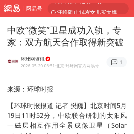
网易号
汪峰阻止14岁女儿买大牌
泸溪河：桃酥吃出金属牙冠视频不实
中欧“微笑”卫星成功入轨，专
27岁女子组织卖淫集团被悬赏通缉
家：双方航天合作取得新突破
立秋的仪式感
泰国校园枪击案死亡人数升至7人
环球网资讯
1
改名后的“青海拉面”店
2026-05-20 06:51
·北京
·环球网官方网易号
台军“汉光秀”开场闹剧多
来源：环球时报
公司“上四休三”但要降薪1000元
泰高官回应中国人在泰遭歧视：全面调查
【环球时报报道 记者 樊巍】北京时间5月
四川宜宾市高县发生4.9级地震
19日11时52分，中欧联合研制的太阳风
女子开一天一夜空调后二氧化碳中毒
—磁层相互作用全景成像卫星（Solar