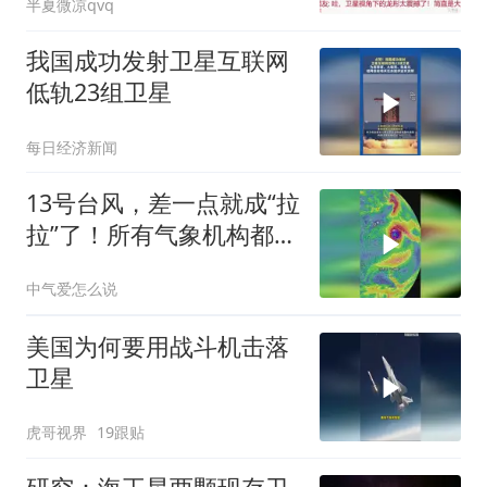
半夏微凉qvq
我国成功发射卫星互联网
低轨23组卫星
每日经济新闻
13号台风，差一点就成“拉
拉”了！所有气象机构都预
测它会成为17级超强台
中气爱怎么说
风！
美国为何要用战斗机击落
卫星
虎哥视界
19跟贴