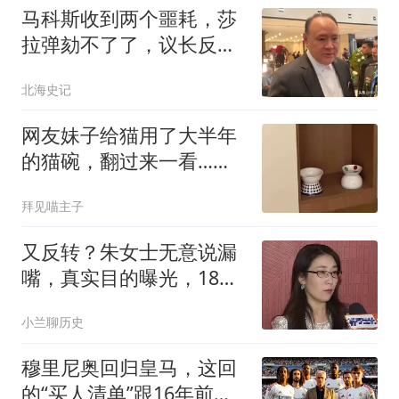
马科斯收到两个噩耗，莎
拉弹劾不了了，议长反
水，防长被硬刚 ！
北海史记
网友妹子给猫用了大半年
的猫碗，翻过来一看…被
自己蠢笑了
拜见喵主子
又反转？朱女士无意说漏
嘴，真实目的曝光，18岁
女儿成“牺牲品”
小兰聊历史
穆里尼奥回归皇马，这回
的“买人清单”跟16年前