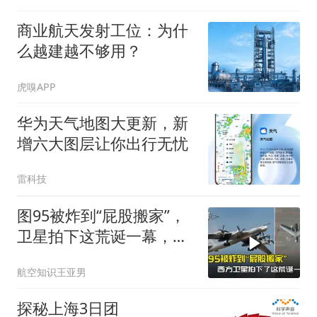
商业航天发射工位：为什
么越建越不够用？
虎嗅APP
华为天气地图大更新，新
增六大图层让你出行无忧
雷科技
图95被炸到“屁股搬家”，
卫星拍下这荒诞一幕，普
京看到作何感想
航空知识王亚男
探秘上海3日团