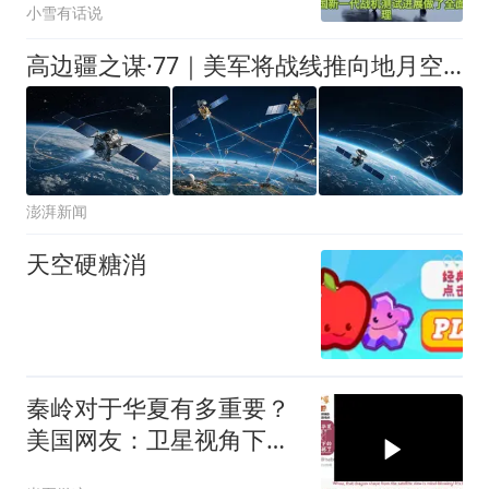
小雪有话说
高边疆之谋·77｜美军将战线推向地月空间，太空战迎来底层变革
澎湃新闻
天空硬糖消
秦岭对于华夏有多重要？
美国网友：卫星视角下的
龙形太震撼了