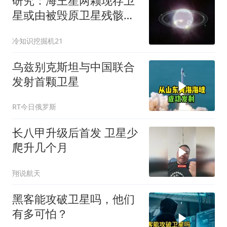
研究：海王星两颗现存卫
星或由被毁原卫星残骸重
塑
冷知识挖掘机21
乌兹别克斯坦与中国联合
发射首颗卫星
RT今日俄罗斯
长八甲升级后首发 卫星少
爬升几个月
翔说航天
黑客能攻破卫星吗，他们
有多可怕？