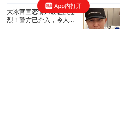
App内打开
大冰官宣恋情风波愈演愈
烈！警方已介入，令人担
心的一幕还是上演
旧史新谭
粉笔自曝决策失误：蹭热
度、鸡贼、想多收钱！市
值已缩水超300亿港元
红星新闻
广州增城一小区凌晨突发
火灾，疑为电动自行车自
燃
新快报新闻
邓文迪母女三人现身