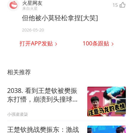
火星网友
15
来自火星
但他被小莫轻松拿捏[大笑]
2026-05-20
打开APP发贴
100
条跟贴
相关推荐
2038. 看到王楚钦被樊振
东打懵，崩溃到头撞球
台，马龙的表情亮了
小强凌凌柒
王楚钦挑战樊振东：激战