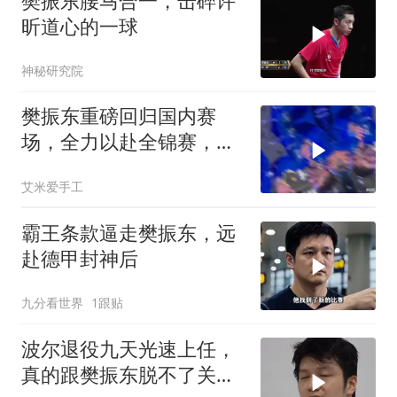
樊振东腰马合一，击碎许
昕道心的一球
神秘研究院
樊振东重磅回归国内赛
场，全力以赴全锦赛，打
破质疑！
艾米爱手工
霸王条款逼走樊振东，远
赴德甲封神后
九分看世界
1跟贴
波尔退役九天光速上任，
真的跟樊振东脱不了关系