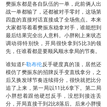
樊振东都是各自队伍的一单，此前俩人出
战一单都输了，还都被对手零封，这场第
四盘的直接对话直接成了全场焦点。本来
大家都等着看樊振东稳拿对手，谁能想到
最后结果完全出人意料。小胖刚上来状态
调动得特别快，开局很快拿到5比3的领
先，任谁看都是要顺风顺水拿局的节奏。
谁知道F·
勒布伦
反手硬度真的顶，居然还
模仿了樊振东的招牌反手变直线拿分，之
后又换发球节奏连续得分，很快就把比分
追了上来，第一局以11比6拿下。第二局
小胖想着跟他硬怼反手，没想到接连丢
分，开局直接干到2比8落后。后来小胖慢