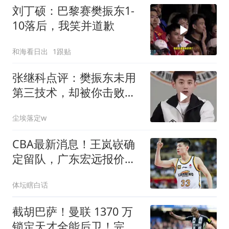
刘丁硕：巴黎赛樊振东1-
10落后，我笑并道歉
和海看日出
1跟贴
张继科点评：樊振东未用
第三技术，却被你击败的
大头乒乓对决
尘埃落定w
CBA最新消息！王岚嵚确
定留队，广东宏远报价
NBA名将
体坛瞎白话
截胡巴萨！曼联 1370 万
锁定天才全能后卫！完美