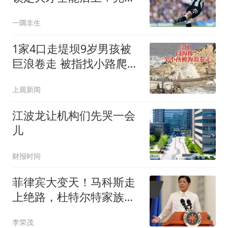
替代霍尔
一隅非生
1家4口走堤坝9岁男孩被
巨浪卷走 被指找小路爬了
进去
上观新闻
江波龙让机构们先哭一会
儿
财报时间
菲律宾大变天！马科斯走
上绝路，杜特尔特家族准
备复仇
李荣茂