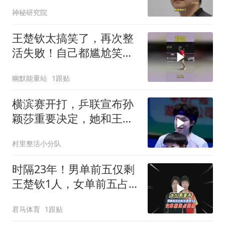
吗
神秘研究院
王楚钦太搞笑了，再次整
活失败！自己都尴尬笑
了！
幽默能量站
1跟贴
横滨赛开打，乒联宣布孙
颖莎重要决定，她和王楚
钦都跨出了这步
村里整活小分队
时隔23年！男单前五仅剩
王楚钦1人，女单前五占
四席，冰火两重天！
君马体育
1跟贴