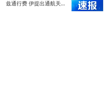
兹通行费 伊提出通航关键
条件
环球网资讯
大爷到推拿店咨询"服
务"遭驱赶 看着女技师舍
不得走
小A看世界
重提公有制集体化，普通
人的“怕”，到底在怕什么
小虎新车推荐员
斯诺克冷门不断！3大
TOP16出局，吴宜泽险翻
车，冠军球员4胜3负！