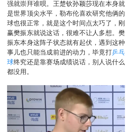
强就崇拜谁呗。王楚钦孙颖莎现在本身就
是世界顶尖水平，勒布伦喜欢研究他俩的
球也很正常，就是这个时间点太巧了，刚
赢樊振东就说这话，很难不让人多想。樊
振东本身这阵子状态就有起伏，遇到这种
事儿也只能当成前进的动力，毕竟打
乒乓
球
终究还是靠赛场成绩说话，别人说什么
都没用。