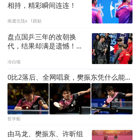
相持，精彩瞬间连连！
南鸢北筏x
1跟贴
盘点国乒三年的改朝换
代，结果却满是遗憾！，
有的累了，有的走了
冷白喵
0比2落后、全网唱衰，樊振东凭什么能翻盘？他的从容，装不出来
哲学船
由马龙、樊振东、许昕组