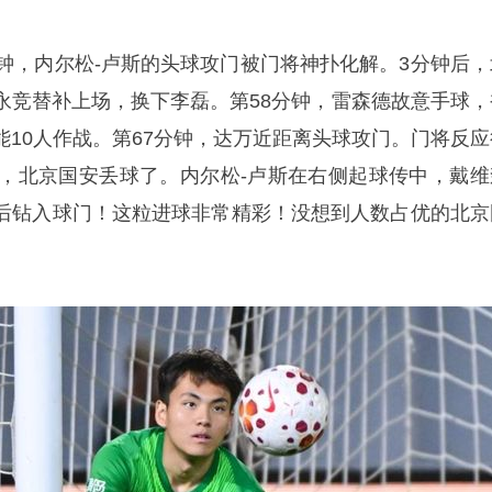
分钟，内尔松-卢斯的头球攻门被门将神扑化解。3分钟后，
永竞替补上场，换下李磊。第58分钟，雷森德故意手球，
能10人作战。第67分钟，达万近距离头球攻门。门将反应
钟，北京国安丢球了。内尔松-卢斯在右侧起球传中，戴维
后钻入球门！这粒进球非常精彩！没想到人数占优的北京