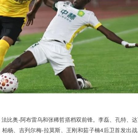
。
法比奥
-阿布雷乌和张稀哲搭档双前锋。李磊、孔特、达
。柏杨、吉列尔梅-拉莫斯、王刚和茹子楠4后卫首发出战