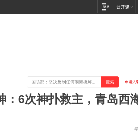
申请入
封神：6次神扑救主，青岛西