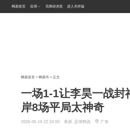
网易首页
应用
无障碍浏览
进入关怀版
网易首页
>
网易号
> 正文
一场1-1让李昊一战
岸8场平局太神奇
2026-05-19 22:24:55 来源:
足球狗说
广东