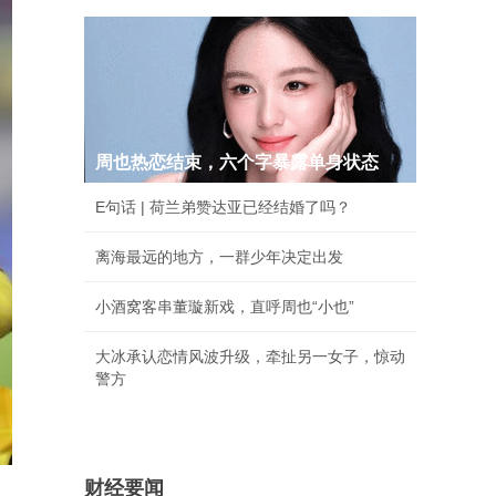
周也热恋结束，六个字暴露单身状态
E句话 | 荷兰弟赞达亚已经结婚了吗？
离海最远的地方，一群少年决定出发
小酒窝客串董璇新戏，直呼周也“小也”
大冰承认恋情风波升级，牵扯另一女子，惊动
警方
财经要闻