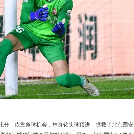
平比分！依靠角球机会，林良铭头球顶进，拯救了北京国安