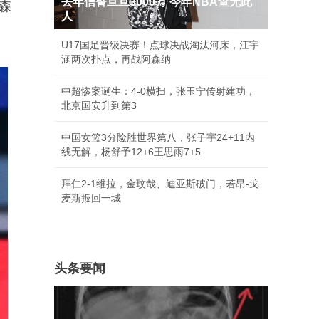
去年信誓旦旦3000万 今年NBA查无此
森
人
U17国足晋级决赛！点球决战淘汰河床，江宇
涵两次扑点，再战阿森纳
中超惨案诞生：4-0横扫，张玉宁传射建功，
北京国安升到第3
中国女篮3分险胜世界第八，张子宇24+11内
线无解，杨舒予12+6王思雨7+5
拜仁2-1维拉，金玟哉、迪亚斯破门，若昂-戈
麦斯扳回一城
头条要闻