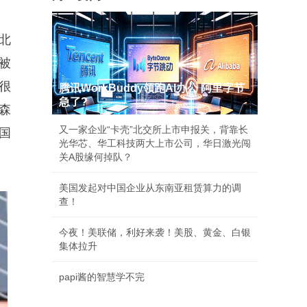
北
被
很
腾讯WorkBuddy领跑AI办公 阿里字节
急了?
森
又一家企业“卡壳”北交所上市申报关，背靠长
国
光华芯、华工科技两大上市公司，华日激光闯
关A股缘何掉队？
美国发起对中国企业从东南亚租赁算力的调
查！
今夜！美联储，利好来袭！美股、黄金、白银
集体拉升
papi酱的智慧学不完