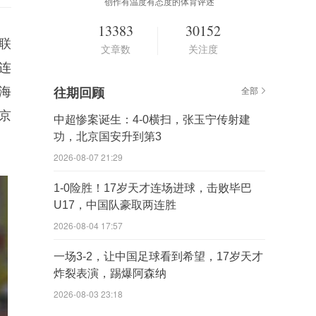
创作有温度有态度的体育评述
13383
30152
联
文章数
关注度
连
海
往期回顾
全部
京
中超惨案诞生：4-0横扫，张玉宁传射建
功，北京国安升到第3
2026-08-07 21:29
1-0险胜！17岁天才连场进球，击败毕巴
U17，中国队豪取两连胜
2026-08-04 17:57
一场3-2，让中国足球看到希望，17岁天才
炸裂表演，踢爆阿森纳
2026-08-03 23:18