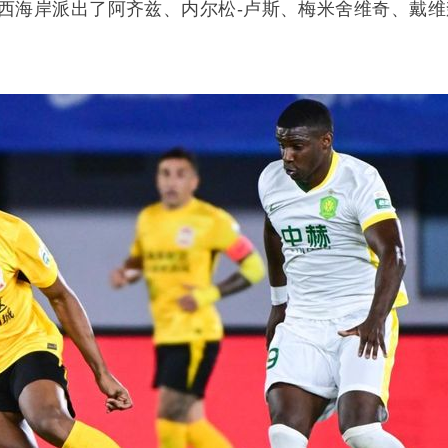
西海岸派出了阿齐兹、内尔松-卢斯、梅米舍维奇、戴维