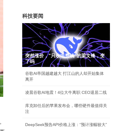
科技要闻
突然涨价，"只收电费钱"的梁文锋，变
了吗
谷歌AI帝国越建越大 打江山的人却开始集体
离开
凌晨谷歌AI地震！4位大牛离职 CEO退居二线
库克卸任后的苹果发布会，哪些硬件最值得关
注
。
DeepSeek预告API价格上涨：“预计涨幅较大”