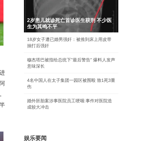
2岁患儿就诊死亡首诊医生获刑 不少医
生为其鸣不平
18岁女子遭已婚男强奸：被推到床上用皮带
抽打后强奸
穆杰塔巴被指给总统下"最后警告" 爆料人发声
意味深长
进
4名中国人在太子集团一园区被围殴 致1死3重
阿
伤
。
婚外胚胎案涉事医院员工哽咽:事件对医院造
半
成较大冲击
娱乐要闻