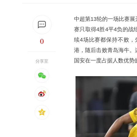
中超第13轮的一场比赛
赛只取得4胜4平4负的
0
续4场比赛都保持不败，
港，随后击败青岛海牛。
国安在一度占据人数优势
分享至