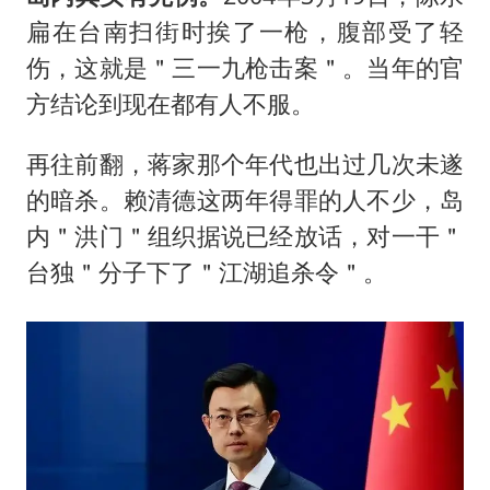
扁在台南扫街时挨了一枪，腹部受了轻
伤，这就是＂三一九枪击案＂。当年的官
方结论到现在都有人不服。
再往前翻，蒋家那个年代也出过几次未遂
的暗杀。赖清德这两年得罪的人不少，岛
内＂洪门＂组织据说已经放话，对一干＂
台独＂分子下了＂江湖追杀令＂。