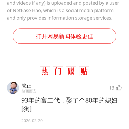
and videos if any) is uploaded and posted by a user
of NetEase Hao, which is a social media platform
and only provides information storage services.
打开网易新闻体验更佳
管正
13
陕西西安
93年的富二代，娶了个80年的媳妇
[狗]
2026-05-20