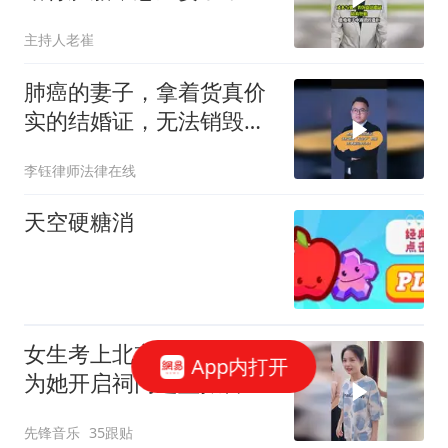
销毁遭拒
主持人老崔
肺癌的妻子，拿着货真价
实的结婚证，无法销毁私
生子胚胎
李钰律师法律在线
天空硬糖消
女生考上北京大学，家族
App内打开
为她开启祠门进堂报喜，
网友：乖巧可爱的女学霸
先锋音乐
35跟贴