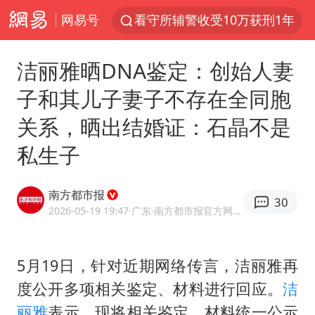
网易号
看守所辅警收受10万获刑1年
中方回应是否在太平洋海底开采稀土
洁丽雅晒DNA鉴定：创始人妻
陈熠被张本美和连扳三局逆转
子和其儿子妻子不存在全同胞
佛得角门将亮相智利俱乐部主场
关系，晒出结婚证：石晶不是
深圳地面沉降致车辆损坏系谣言
私生子
宇树科技发行价格150.80元/股
泰国一女公务员妆容引争议 本人回应
南方都市报
30
27岁女子成组织卖淫集团主犯被通缉
2026-05-19 19:47
·广东
·南方都市报官方网易号
哪吒汽车南宁工厂设备降价20%拍卖
法国将禁止“未经同意的电话营销”
5月19日，针对近期网络传言，
洁丽雅
再
度公开多项相关鉴定、材料进行回应。
洁
吉林一“温度计大楼”读数爆表
丽雅
表示，现将相关鉴定、材料统一公示