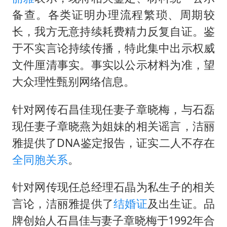
女子利用漏洞0元薅走3000多件家电
备查。各类证明办理流程繁琐、周期较
24小时不关空调 电费会更低吗
长，我方无意持续耗费精力反复自证。鉴
“China Cool”成海外热词
于不实言论持续传播，特此集中出示权威
把党建设得更加坚强有力
文件厘清事实。事实以公示材料为准，望
41岁女子为鼓励女儿考上985研究生
大众理性甄别网络信息。
奋进开新局 实干挑大梁
针对网传石昌佳现任妻子章晓梅，与石磊
现任妻子章晓燕为姐妹的相关谣言，洁丽
雅提供了DNA鉴定报告，证实二人不存在
全同胞关系
。
针对网传现任总经理石晶为私生子的相关
言论，洁丽雅提供了
结婚证
及出生证。品
牌创始人石昌佳与妻子章晓梅于1992年合