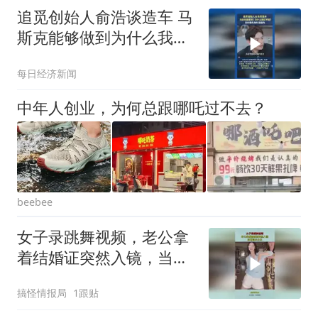
追觅创始人俞浩谈造车 马
斯克能够做到为什么我们
不能？
每日经济新闻
中年人创业，为何总跟哪吒过不去？
beebee
女子录跳舞视频，老公拿
着结婚证突然入镜，当场
宣示主权
搞怪情报局
1跟贴