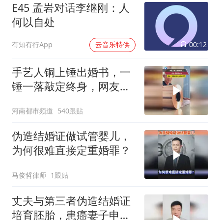
E45 孟岩对话李继刚：人
何以自处
00:12
有知有行App
云音乐特供
手艺人铜上锤出婚书，一
锤一落敲定终身，网友：
顶级浪漫 太有仪式感了
河南都市频道
540跟贴
伪造结婚证做试管婴儿，
为何很难直接定重婚罪？
马俊哲律师
1跟贴
丈夫与第三者伪造结婚证
培育胚胎，患癌妻子申请