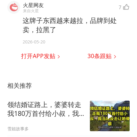
火星网友
7
来自火星
这牌子东西越来越拉，品牌到处
卖，拉黑了
2026-05-20
打开APP发贴
30
条跟贴
相关推荐
领结婚证路上，婆婆转走
我180万首付给小叔，我
当场反击让她傻眼！
雪姐故事多