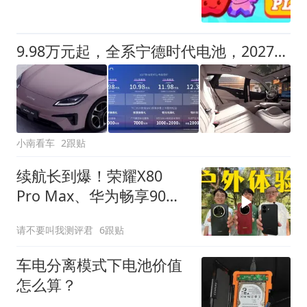
9.98万元起，全系宁德时代电池，2027款埃安RT上市
小南看车
2跟贴
续航长到爆！荣耀X80
Pro Max、华为畅享90
Pro Max和红米Note 17
请不要叫我测评君
6跟贴
Pro户外体验
车电分离模式下电池价值
怎么算？