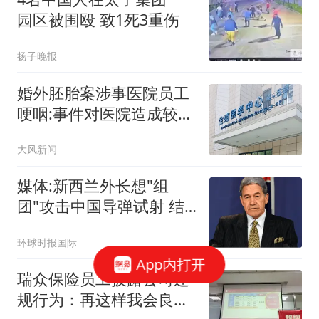
园区被围殴 致1死3重伤
扬子晚报
婚外胚胎案涉事医院员工
哽咽:事件对医院造成较大
冲击
大风新闻
媒体:新西兰外长想"组
团"攻击中国导弹试射 结
果被打脸
环球时报国际
App内打开
瑞众保险员工披露公司违
规行为：再这样我会良心