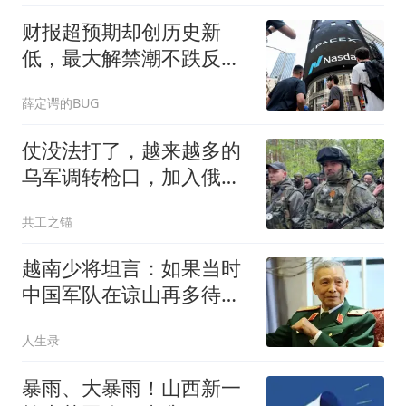
财报超预期却创历史新
低，最大解禁潮不跌反涨
18%，SpaceX本周逆转收
薛定谔的BUG
官
仗没法打了，越来越多的
乌军调转枪口，加入俄军
为俄罗斯作战
共工之锚
越南少将坦言：如果当时
中国军队在谅山再多待五
天，布防在那里的越军，
人生录
不是被打散的问题，而是
从建制上被彻底抹掉的问
暴雨、大暴雨！山西新一
题， 一个都不剩下