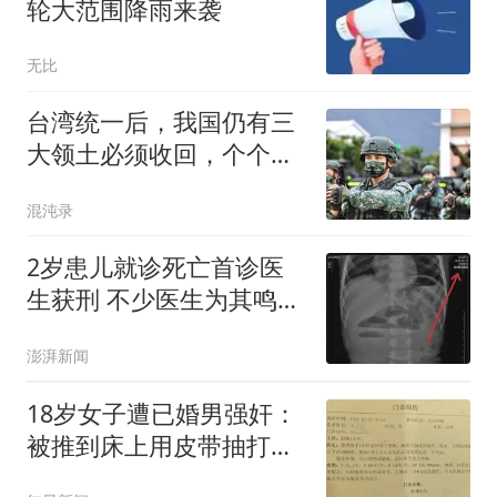
轮大范围降雨来袭
无比
台湾统一后，我国仍有三
大领土必须收回，个个都
是战略要地！
混沌录
2岁患儿就诊死亡首诊医
生获刑 不少医生为其鸣不
平
澎湃新闻
18岁女子遭已婚男强奸：
被推到床上用皮带抽打后
强奸