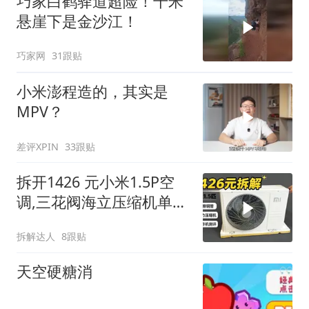
巧家白鹤驿道超险！千米
悬崖下是金沙江！
巧家网
31跟贴
小米澎程造的，其实是
MPV？
差评XPIN
33跟贴
拆开1426 元小米1.5P空
调,三花阀海立压缩机单排
铜管，到底值不值？#小
拆解达人
8跟贴
米空调 #空调拆机 #平价
空调 #空调选购避坑
天空硬糖消