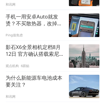
和讯网
手机一用安卓Auto就发
烫？不买散热器，改掉这
4个习惯就好
Ping值焦虑
影石X6全景相机定档8月
12日 官方确认搭载索尼定
制传感器
观点机构
6跟贴
为什么新能源车电池成本
要关注？
和讯网