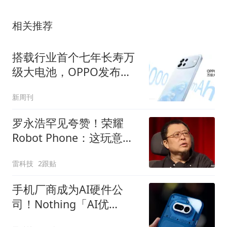
相关推荐
搭载行业首个七年长寿万
级大电池，OPPO发布新
一代耐用传奇A7 Pro Max
新周刊
罗永浩罕见夸赞！荣耀
Robot Phone：这玩意儿
真抄不了
雷科技
2跟贴
手机厂商成为AI硬件公
司！Nothing「AI优
先」、vivo重启AI眼镜