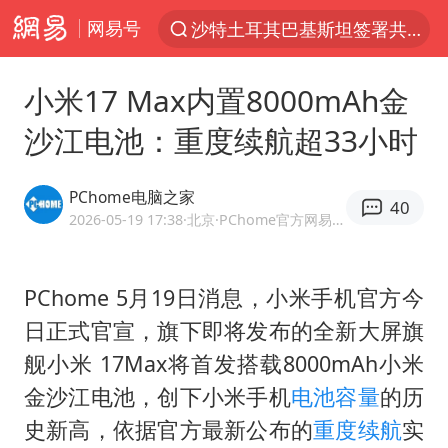
沙特土耳其巴基斯坦签署共同防务协议
网易号
“电影+”如何激发千亿级消费新活力？
小米17 Max内置8000mAh金
全球首个长时储能一体化产业园量产
沙江电池：重度续航超33小时
台风白海豚已进入24小时警戒线
中国女篮70-67险胜尼日利亚女篮
PChome电脑之家
40
名创优品回应女子吐槽内裤质量差
2026-05-19 17:38
·北京
·PChome官方网易号
四川宜宾市高县4.9级地震致1人死亡
台风白海豚或吞并鲸鱼 登陆地点更新
PChome 5月19日消息，小米手机官方今
胜宏科技：股票交易异常波动
日正式官宣，旗下即将发布的全新大屏旗
舰小米 17Max将首发搭载8000mAh小米
出口禁令驱动有色板块大涨
金沙江电池，创下小米手机
电池容量
的历
秋天的第一杯奶茶到底有多火
史新高，依据官方最新公布的
重度续航
实
U17国足点球大战淘汰河床晋级决赛