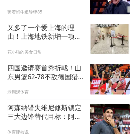
能，抠电池！
骑着蜗牛追导弹85
又多了一个爱上海的理
由！上海地铁新增一项免
费服务，市民：希望推广
花小猫的美食日常
四国邀请赛首秀折戟！山
东男篮62‑78不敌德国猎
鹰，高诗岩陶汉林谢智杰
老周观体育
缺席，杨文学祝铭震状态
低迷，组织投射全方面暴
阿森纳错失维尼修斯锁定
露隐患
三大边锋替代目标：阿尔
瓦雷斯、巴尔科拉在列
体育硬核说