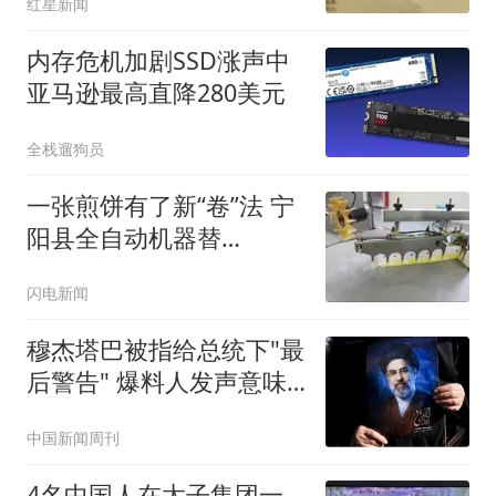
红星新闻
内存危机加剧SSD涨声中
亚马逊最高直降280美元
全栈遛狗员
一张煎饼有了新“卷”法 宁
阳县全自动机器替
人“摊”煎饼
闪电新闻
穆杰塔巴被指给总统下"最
后警告" 爆料人发声意味
深长
中国新闻周刊
4名中国人在太子集团一