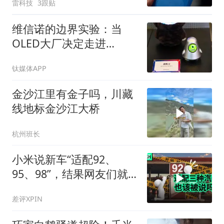
雷科技
3跟贴
维信诺的边界实验：当
OLED大厂决定走进
ChinaJoy
钛媒体APP
金沙江里有金子吗，川藏
线地标金沙江大桥
杭州班长
小米说新车“适配92、
95、98”，结果网友们就
吵起来了
差评XPIN