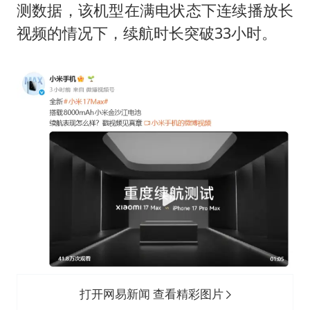
测数据，该机型在满电状态下连续播放长
国防部：中国军队坚决反制任何闹海挑衅图谋
视频的情况下，续航时长突破33小时。
国乒男单横滨冠军赛全军覆没
38岁演员求职万岁山NPC成功
“新疆阿勒泰八月能滑雪”不实
日本试射“战斧”导弹，国防部回应
胡彦斌韩磊 谁帮谁
夯实基础开新局
打开网易新闻 查看精彩图片