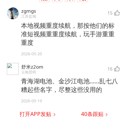
zgmgs
15
江苏盐城
本地视频重度续航，那按他们的标
准短视频重重度续航，玩手游重重
重度
2026-05-20
舒米z2om
16
云南昆明
青海湖电池、金沙江电池……乱七八
糟起些名字，尽整这些没用的
2026-05-19
打开APP发贴
40
条跟贴