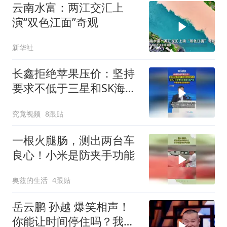
云南水富：两江交汇上
演“双色江面”奇观
新华社
长鑫拒绝苹果压价：坚持
要求不低于三星和SK海力
士，华为、小米等长单锁
究竟视频
8跟贴
定产能
一根火腿肠，测出两台车
良心！小米是防夹手功能
奥兹的生活
4跟贴
岳云鹏 孙越 爆笑相声！
你能让时间停住吗？我