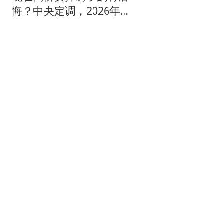
悔？中央定调，2026年房
产或开始一轮暴涨
职场资深秘书
4岁自闭症男童走失4天被
找到 父亲：不是被人贩子
抱走
红星新闻
俄黑客称掌握"书面证
据"：北约曾直接参与袭击
俄罗斯
红星新闻
中超｜罕见！辽宁铁人俱
乐部赛前提出更换主裁判
诉求