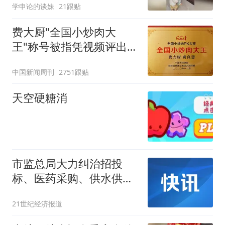
学申论的谈妹
21跟贴
教！
费大厨"全国小炒肉大
王"称号被指凭视频评出
官方回应
中国新闻周刊
2751跟贴
天空硬糖消
市监总局大力纠治招投
标、医药采购、供水供气
等领域公平竞争问题
21世纪经济报道