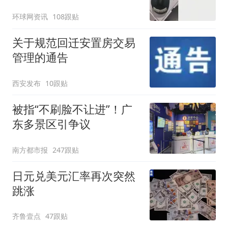
了！
环球网资讯
108跟贴
关于规范回迁安置房交易
管理的通告
西安发布
10跟贴
被指“不刷脸不让进”！广
东多景区引争议
南方都市报
247跟贴
日元兑美元汇率再次突然
跳涨
齐鲁壹点
47跟贴