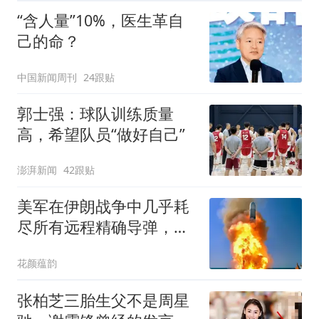
“含人量”10%，医生革自
己的命？
中国新闻周刊
24跟贴
郭士强：球队训练质量
高，希望队员“做好自己”
澎湃新闻
42跟贴
美军在伊朗战争中几乎耗
尽所有远程精确导弹，而
中国还在旁观！
花颜蕴韵
张柏芝三胎生父不是周星