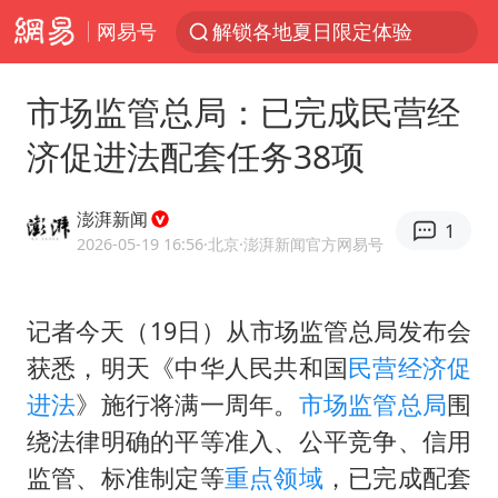
网易号
解锁各地夏日限定体验
白海豚将正面袭击贯穿浙江
市场监管总局：已完成民营经
男童模仿奥特曼从高处跳下致骨折
济促进法配套任务38项
名创优品一次性内裤 颜面尽失
视频丨中国东方电气集团原党组副书记、董事宋致远被查
澎湃新闻
1
香港宏福苑火灾或由烟头引起
2026-05-19 16:56
·北京
·澎湃新闻官方网易号
实时追踪台风白海豚
记者今天（19日）从市场监管总局发布会
浙江台州《告全体市民书》
获悉，明天《中华人民共和国
民营经济促
女主硬加吻戏短剧已下架
进法
》施行将满一周年。
市场监管总局
围
上海多家景点临时闭园或调整运营时间
绕法律明确的平等准入、公平竞争、信用
郑丽文：台湾从来没有“独立”过
监管、标准制定等
重点领域
，已完成配套