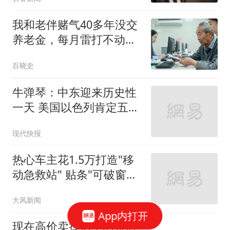
我和老伴赌气40多年没交
养老金，每月雷打不动存
1千块，退休后去银行取
百晓史
钱，看到存折上的余额，
我俩半天都没说出话来
牛弹琴：中东迎来历史性
一天 美国以色列肯定五味
杂陈
现代快报
热心车主花1.5万打造"移
动急救站" 贴条"可破窗取
用"
大风新闻
App内打开
现在高价卖掉房子的将后