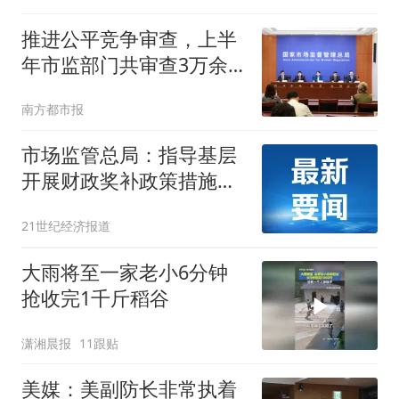
推进公平竞争审查，上半
年市监部门共审查3万余
件政策措施
南方都市报
市场监管总局：指导基层
开展财政奖补政策措施审
查工作
21世纪经济报道
大雨将至一家老小6分钟
抢收完1千斤稻谷
潇湘晨报
11跟贴
美媒：美副防长非常执着