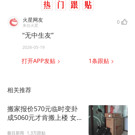
火星网友
0
来自火星
“无中生友”
2026-05-19
打开APP发贴
1
条跟贴
相关推荐
搬家报价570元临时变卦
成5060元才肯搬上楼 女子
傻眼
极目新闻
1.3万跟贴