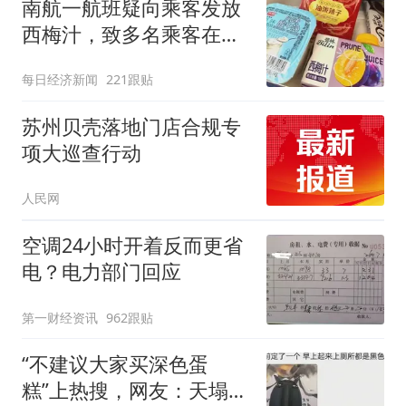
南航一航班疑向乘客发放
西梅汁，致多名乘客在飞
行途中排队上厕所！乘
每日经济新闻
221跟贴
客：机上100多人只有2个
厕所；客服回应：并非每
苏州贝壳落地门店合规专
架飞机都会发放西梅汁
项大巡查行动
人民网
空调24小时开着反而更省
电？电力部门回应
第一财经资讯
962跟贴
“不建议大家买深色蛋
糕”上热搜，网友：天塌