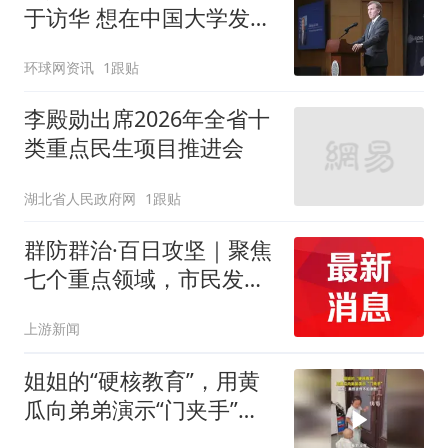
于访华 想在中国大学发表
演讲
环球网资讯
1跟贴
李殿勋出席2026年全省十
类重点民生项目推进会
湖北省人民政府网
1跟贴
群防群治·百日攻坚｜聚焦
七个重点领域，市民发现
安全隐患可随手拍、即时
上游新闻
报
姐姐的“硬核教育”，用黄
瓜向弟弟演示“门夹手”，
网友：果然言传不如身