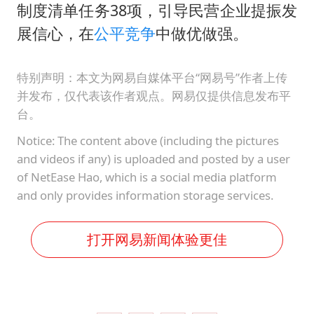
董璇小酒窝朵朵为佟丽娅庆生
制度清单任务38项，引导民营企业提振发
媒体：“内容由AI生成”不是免责盾牌
展信心，在
公平竞争
中做优做强。
多个明星演唱会取消
特别声明：本文为网易自媒体平台“网易号”作者上传
西贝创始人贾国龙押注鲜羊赛道
并发布，仅代表该作者观点。网易仅提供信息发布平
女儿为争财产堵门阻挠父亲出殡
台。
美国AI开始攻击真人了
Notice: The content above (including the pictures
and videos if any) is uploaded and posted by a user
人民的健康、体质、幸福一脉相承
of NetEase Hao, which is a social media platform
and only provides information storage services.
打开网易新闻体验更佳