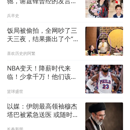
驰，谢霆锋曾经的发言，
终于有人相信了！
兵卒史
饭局被偷拍，全网吵了三
天三夜，结果撕出了个“绝
对零号嫌疑人”
喜欢历史的阿繁
NBA变天！降薪时代来
临！少拿千万！他们该认
命吗？
篮球盛世
以媒：伊朗最高领袖穆杰
塔巴被紧急送医 或随时会
死去
长春新闻